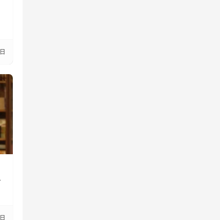
2日
、
个
3日