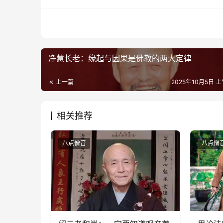
净慧长老：缘起与因果是佛教的两大定律
上一篇
2025年10月5日 上
相关推荐
八点僧音
八点僧