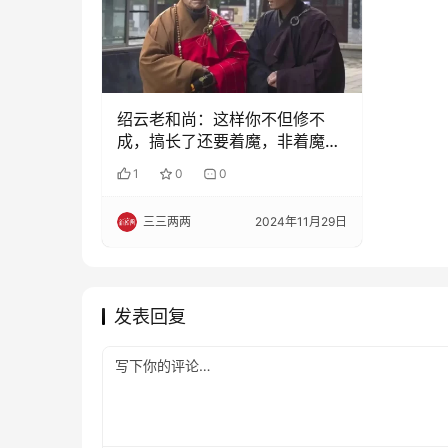
绍云老和尚：这样你不但修不
成，搞长了还要着魔，非着魔不
可
1
0
0
三三两两
2024年11月29日
发表回复