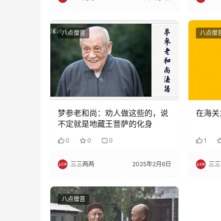
八点僧音
八点僧
梦参老和尚：劝人做这些的，说
在海关
不定就是地藏王菩萨的化身
0
0
0
1
三三两两
2025年2月6日
三三
八点僧音