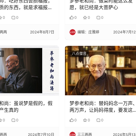
师：吃好东西会损福报，
梦参老和尚：做菜时能这么发
质的东西，就是求福报
愿，就已经是大菩萨心
0
0
0
0
0
两两
2024年8月7日
编辑：庄雅婷
2024年7月1
音
八点僧音
和尚：虽说梦是假的，假
梦参老和尚：替妈妈念一万声
产生真的
两万声，让妈妈得度，要发这
愿
0
0
0
0
0
两两
2024年7月10日
三三两两
2024年5月1