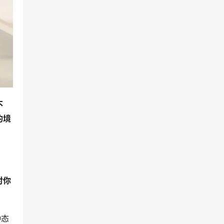
不
的境
对你
种态