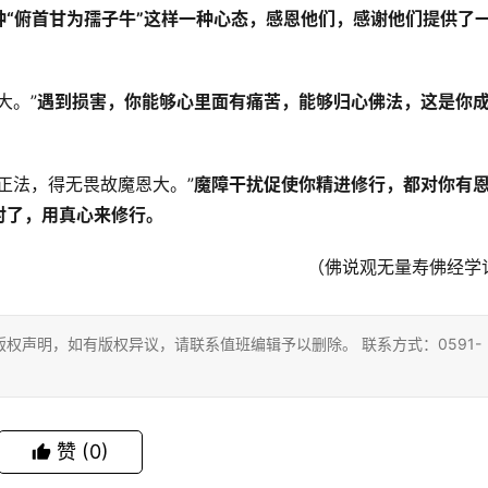
种“俯首甘为孺子牛”这样一种心态，感恩他们，感谢他们提供了
大。”
遇到损害，你能够心里面有痛苦，能够归心佛法，这是你
正法，得无畏故魔恩大。”
魔障干扰促使你精进修行，都对你有
对了，用真心来修行。
（佛说观无量寿佛经学
权声明，如有版权异议，请联系值班编辑予以删除。 联系方式：0591-
赞
(0)