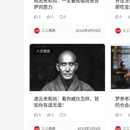
绍云老和尚：一定要知道观音菩
界诠法
萨的愿力
那吃变
了？
2
0
0
0
三三两两
2024年9月25日
三三
八点僧音
八点僧
虚云老和尚：看你威仪怎样，就
梦参老
知你有道无道！
的也会
0
0
0
0
三三两两
2025年3月5日
三三