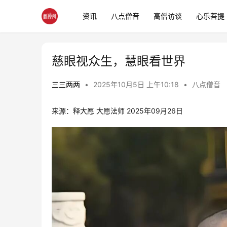
资讯
八点僧音
高僧访谈
心乐菩提
慈眼视众生，慧眼看世界
三三两两
•
2025年10月5日 上午10:18
•
八点僧音
来源：释大愿 大愿法师 2025年09月26日 