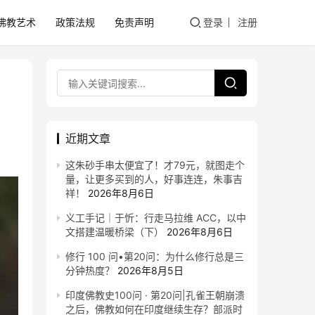
佛教艺术
政策法规
免责声明
登录
注册
近期文章
这朱砂手串太便宜了！才79元，就图走个
量，让更多买到的人，好事连连，朱事吉
祥！
2026年8月6日
义工手记｜于忻：行走马拉维 ACC，以中
文搭建温暖桥梁（下）
2026年8月6日
修行 100 问•第20问：为什么修行总是三
分钟热度？
2026年8月5日
印度佛教史100问 · 第20问|孔雀王朝崩溃
之后，佛教如何在印度继续生存？部派时