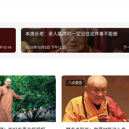
本焕长老：亲人临终时一定记住这件事不能做
午10:14
2025年10月5日 下午12:22
下
音
八点僧音