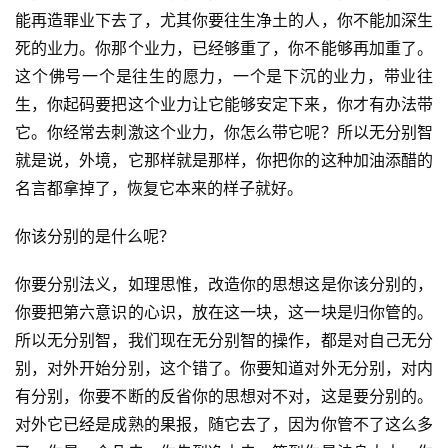
能再造罪业下去了，尤其你要往生净土的人，你不能加深生
死的业力。你那个业力，已经够重了，你不能够再加重了。
这个佛号一个是往生的愿力，一个是下沉的业力，带业往
资
生，你起码要把这个业力让它能够安定下来，你才有办法带
讯
它。你经常去刺激这个业力，你怎么带它呢？所以无分别智
就是说，外境，它那样就是那样，你把你的这种加油添醋的
八
名言都拿掉了，恢复它本来的样子就好。
点
僧
你该分别的是什么呢？
音
你要分别法义，如理思惟，改造你的思想这是你该分别的，
高
你要把第六意识的心识，放在这一块，这一块是归你管的。
僧
所以无分别智，我们现在无分别智的操作，都是对自己无分
访
别，对外开始分别，这个错了。你要知道对外无分别，对内
谈
有分别，你要不断的反省你的思想对不对，这是要分别的。
对外它已经是成熟的果报，随它去了，因为你管不了这么多
心