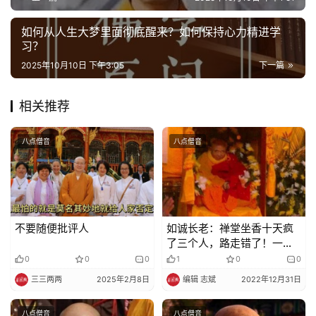
院
巡
如何从人生大梦里面彻底醒来？如何保持心力精进学
习？
礼
2025年10月10日 下午3:05
下一篇
视
频
相关推荐
纪
八点僧音
八点僧音
录
佛
教
不要随便批评人
如诚长老：禅堂坐香十天疯
艺
了三个人，路走错了！一生
术
废了…
0
0
0
1
0
0
三三两两
2025年2月8日
编辑 志斌
2022年12月31日
政
策
八点僧音
八点僧音