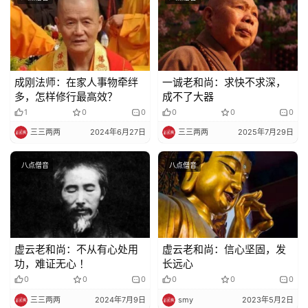
法
规
免
责
成刚法师：在家人事物牵绊
一诚老和尚：求快不求深，
声
多，怎样修行最高效？
成不了大器
明
1
0
0
0
0
0
三三两两
2024年6月27日
三三两两
2025年7月29日
八点僧音
八点僧音
虚云老和尚：不从有心处用
虚云老和尚：信心坚固，发
功，难证无心 ！
长远心
0
0
0
0
0
0
三三两两
2024年7月9日
smy
2023年5月2日