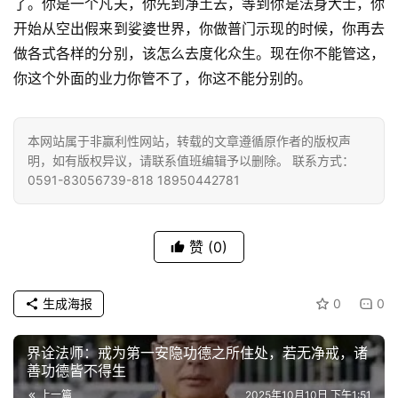
了。你是一个凡夫，你先到净土去，等到你是法身大士，你
乐
菩
开始从空出假来到娑婆世界，你做普门示现的时候，你再去
提
做各式各样的分别，该怎么去度化众生。现在你不能管这，
你这个外面的业力你管不了，你这不能分别的。
专
题
本网站属于非赢利性网站，转载的文章遵循原作者的版权声
明，如有版权异议，请联系值班编辑予以删除。 联系方式：
公
0591-83056739-818 18950442781
益
慈
善
赞
(0)
佛
教
生成海报
0
0
人
登录
注册
物
界诠法师：戒为第一安隐功德之所住处，若无净戒，诸
善功德皆不得生
寺
上一篇
2025年10月10日 下午1:51