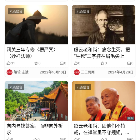
八点僧音
八点僧音
闭关三年专修〈楞严咒〉
虚云老和尚：痛念生死，把
（妙祥法师）
“生死”二字挂在眉毛尖上
31
0
0
0
0
0
编辑 志斌
2022年10月16日
三三两两
2024年4月26日
八点僧音
八点僧音
向内寻找答案，而非向外祈
绍云老和尚：因他们不持
求
戒，在禅堂里不守规矩，以
至于今生投牛
0
0
0
0
0
0