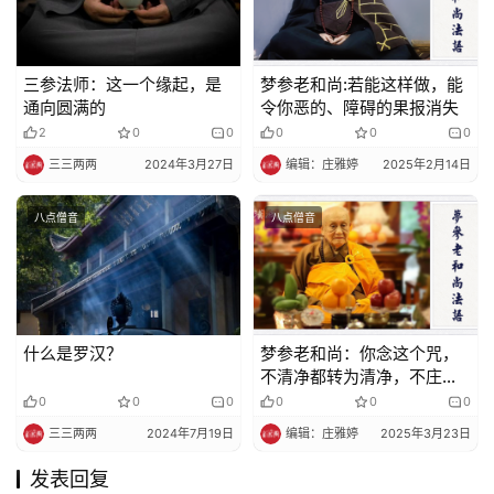
三参法师：这一个缘起，是
梦参老和尚:若能这样做，能
通向圆满的
令你恶的、障碍的果报消失
2
0
0
0
0
0
三三两两
2024年3月27日
编辑：庄雅婷
2025年2月14日
八点僧音
八点僧音
什么是罗汉？
梦参老和尚：你念这个咒，
不清净都转为清净，不庄严
转为庄严
0
0
0
0
0
0
三三两两
2024年7月19日
编辑：庄雅婷
2025年3月23日
发表回复