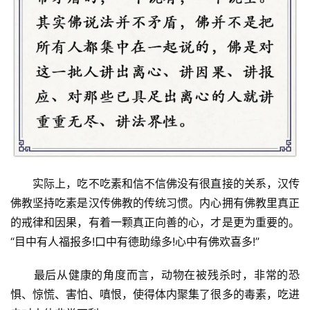
佛
教
人
登录
注册
物
寺
院
巡
礼
　　实际上，吃不吃素和信不信佛没有很直接的关系，汉传
佛教坚持吃素是汉传佛教的传统习惯。内心拥有佛教里真正
视
的戒律和因果，有着一颗真正向善的心，才是更为重要的。
频
“目中有人福报多!口中有德助缘多!心中有佛欢喜多!”
纪
　　最后从健康的角度而言，动物在被残杀时，非常的恐
录
惧、惊慌、害怕、嗔恨，使得体内聚集了很多的毒素，吃进