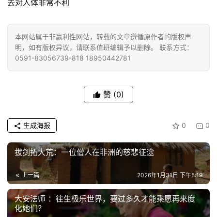
去对人体非常不利
佛
教
艺
本网站属于非赢利性网站，转载的文章遵循原作者的版权声
术
明，如有版权异议，请联系值班编辑予以删除。 联系方式：
0591-83056739-818 18950442781
政
策
法
赞
(0)
规
生成海报
0
0
免
责
拔剑拓大荒：一位僧人在非洲的慈悲征途
声
明
上一篇
2026年1月31日 下午5:19
大安法师 ：往生极乐世界，要过多久才能乘愿再来度
化她们？