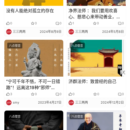
没有人能绝对孤立的存在
净界法师 ：我们要用欢喜
心、慈悲心来带动善业，这
样我们的果报会比较圆满。
0
0
0
1
0
0
三三两两
2024年8月9日
三三两两
2024年5月8日
八点僧音
八点僧音
“宁可千年不悟，不可一日错
济群法师：致曾经的自己
路”！远离这19种“邪师”
（二）
3
0
0
0
0
0
smy
2023年4月27日
三三两两
2024年12月2日
八点僧音
八点僧音