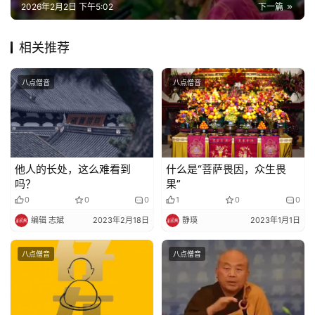
2026年2月2日 下午5:02
下一篇
相关推荐
八点僧音
八点僧音
他人的长处，这么难看到
什么是“菩萨畏因，众生畏
吗？
果”
0
0
0
1
0
0
编辑 志斌
2023年2月18日
静瑛
2023年1月1日
八点僧音
八点僧音