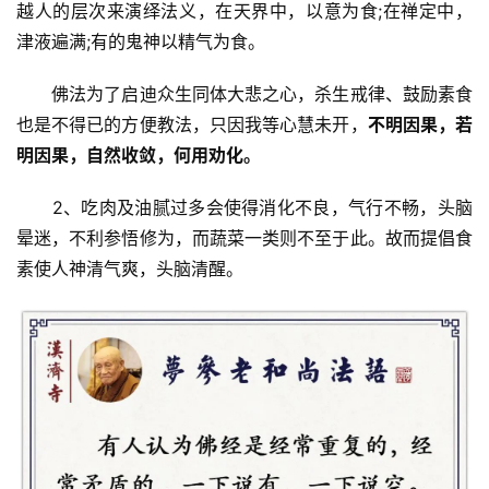
越人的层次来演绎法义，在天界中，以意为食;在禅定中，
津液遍满;有的鬼神以精气为食。
高
僧
　　佛法为了启迪众生同体大悲之心，杀生戒律、鼓励素食
访
谈
也是不得已的方便教法，只因我等心慧未开，
不明因果，若
明因果，自然收敛，何用劝化。
心
乐
　　2、吃肉及油腻过多会使得消化不良，气行不畅，头脑
菩
晕迷，不利参悟修为，而蔬菜一类则不至于此。故而提倡食
提
素使人神清气爽，头脑清醒。
专
题
公
益
慈
善