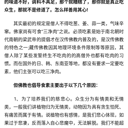
的味道不好，调料不具足，那个就糟糕了，那你就是真正吃
众生，那就不是修道了。怎么样善用其心!
　　其实最初的规定是僧人不得吃葱、姜、蒜一类，气味辛
窜。佛家尚有可食“三净肉”之说。必须吃素是始于南北朝时
代南朝的梁武帝的提倡才在汉传佛教内普及的，是汉传佛教
的特色之一;藏传佛教因其地理环境条件限制等等原因，其
僧人除了某些发誓终生不吃肉的的高僧外也都有吃肉的习
惯。而在国外的日、韩、东南亚等地，都没有要求一定要吃
素，他们主张可以吃三净肉。
资
　　但佛教也倡导食素主要出于以下几个原因：
讯
　　1、为了培养我们的慈悲心。众生分为有情类和无情
八
类，一般我们讲植物归为无情类，动物因为具有贪生怕死、
点
有痛苦而属于有情。说植物也有感情，是我们悲心体现，如
僧
果过于悲凄，反而落入自心悲魔中，无法解脱。我们不能超
音