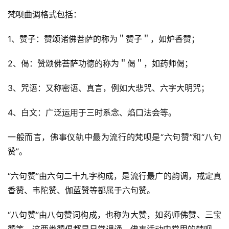
梵呗曲调格式包括：
1、赞子：赞颂诸佛菩萨的称为＂赞子＂，如炉香赞；
2、偈：赞颂佛菩萨功德的称为＂偈＂，如药师偈；
3、咒语：又称密语、真言，例如大悲咒、六字大明咒；
4、白文：广泛运用于三时系念、焰口法会等。
一般而言，佛事仪轨中最为流行的梵呗是“六句赞”和“八句
赞”。
“六句赞”由六句二十九字构成，是流行最广的韵调，戒定真
香赞、韦陀赞、伽蓝赞等都属于六句赞。
“八句赞”由八句赞词构成，也称为大赞，如药师佛赞、三宝
赞等。这两类赞偈都是日常课诵、佛事活动中常用的梵呗。