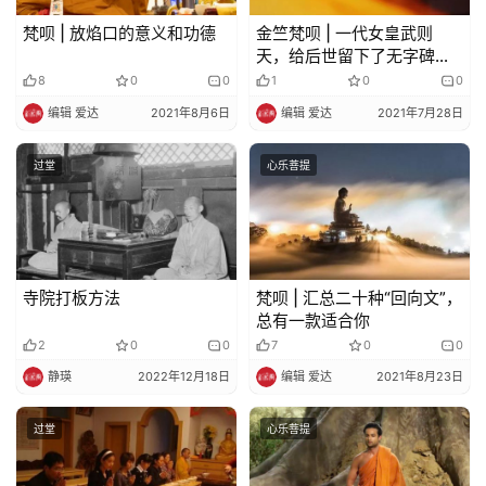
礼
梵呗 | 放焰口的意义和功德
金竺梵呗 | 一代女皇武则
天，给后世留下了无字碑，
还有这首《开经偈》
8
0
0
1
0
0
视
频
编辑 爱达
2021年8月6日
编辑 爱达
2021年7月28日
过堂
心乐菩提
纪
录
佛
教
寺院打板方法
梵呗 | 汇总二十种“回向文”，
艺
总有一款适合你
术
2
0
0
7
0
0
静瑛
2022年12月18日
编辑 爱达
2021年8月23日
政
策
过堂
心乐菩提
法
规