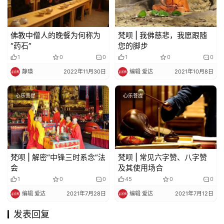
免
责
佛教中僧人的晚餐为何称为
梵呗 | 我佛慈悲，我愿跟随
声
“药石”
您的脚步
明
1
0
0
1
0
0
静瑛
2022年11月30日
编辑 爱达
2021年10月8日
心乐菩提
心乐菩提
梵呗 | 解密“中锋三时系念”法
梵呗 | 常见六字赞、八字赞
会
及其使用场合
1
0
0
45
0
0
编辑 爱达
2021年7月28日
编辑 爱达
2021年7月12日
发表回复