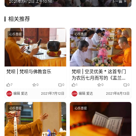
2021年7月12日 上午10:16
下一篇
提
相关推荐
专
题
心乐菩提
心乐菩提
公
益
慈
善
梵呗 | 梵呗与佛教音乐
梵呗 | 空灵优美 * 这首专门
为农历七月而写的《盂兰盆
佛
节的故事》太好听了
7
0
0
1
0
0
教
编辑 爱达
2021年7月12日
编辑 爱达
2021年8月13日
人
登录
注册
物
心乐菩提
心乐菩提
寺
院
巡