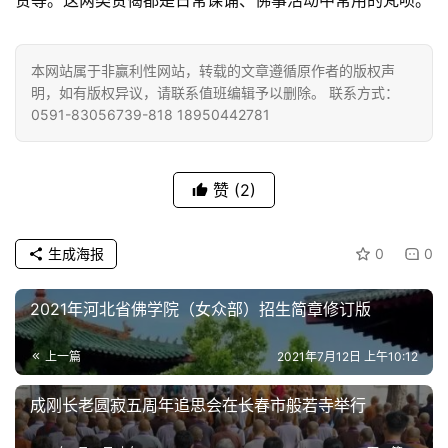
资
本网站属于非赢利性网站，转载的文章遵循原作者的版权声
讯
明，如有版权异议，请联系值班编辑予以删除。 联系方式：
0591-83056739-818 18950442781
八
点
僧
赞
(2)
音
生成海报
0
0
高
僧
访
2021年河北省佛学院（女众部）招生简章修订版
谈
上一篇
2021年7月12日 上午10:12
心
成刚长老圆寂五周年追思会在长春市般若寺举行
乐
菩