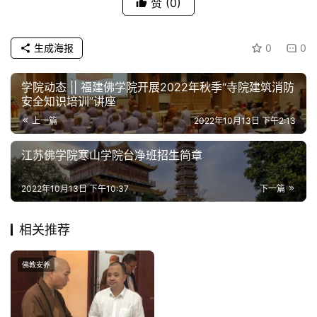
赞
(0)
政
策
法
生成海报
0
0
规
学院动态 || 福建佛学院开展2022年秋季“寺院建筑消防
免
安全知识培训”讲座
责
上一篇
2022年10月13日 下午2:13
声
明
江苏佛学院寒山学院台净班招生简章
2022年10月13日 下午10:37
下一篇
相关推荐
佛教安养