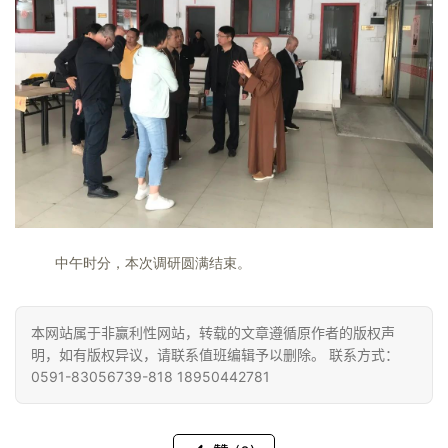
寺
院
巡
礼
视
频
纪
中午时分，本次调研圆满结束。
录
佛
本网站属于非赢利性网站，转载的文章遵循原作者的版权声
教
明，如有版权异议，请联系值班编辑予以删除。 联系方式：
艺
0591-83056739-818 18950442781
术