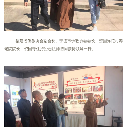
资
福建省佛教协会副会长、宁德市佛教协会会长、资国弥陀村养
讯
老院院长、资国寺住持贤志法师陪同接待领导一行。
八
点
僧
音
高
僧
访
谈