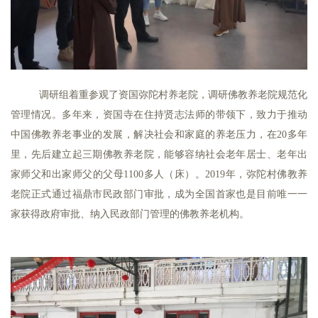
心
乐
菩
提
调研组着重参观了资国弥陀村养老院，调研佛教养老院规范化
专
管理情况。多年来，资国寺在住持贤志法师的带领下，致力于推动
题
中国佛教养老事业的发展，解决社会和家庭的养老压力，在20多年
里，先后建立起三期佛教养老院，能够容纳社会老年居士、老年出
公
家师父和出家师父的父母1100多人（床）。2019年，弥陀村佛教养
益
老院正式通过福鼎市民政部门审批，成为全国首家也是目前唯一一
慈
家获得政府审批、纳入民政部门管理的佛教养老机构。
善
佛
教
人
登录
注册
物