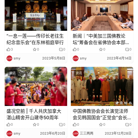
“一息一莲——传印长老往生
新闻｜“中美加三国佛教论
纪念音乐会”在东林祖庭举行
坛”筹备会在省佛协会本部举
行
3
0
0
0
0
0
smy
2023年5月8日
smy
2023年4月14日
资讯
资讯
盛况空前 | 千人共庆加拿大
中国佛教协会会长演觉法师
湛山精舍开山建寺50周年
会见韩国国会“正觉会”会长
朱豪英一行
0
0
0
0
0
0
smy
2023年6月20日
三三两两
2023年12月28日