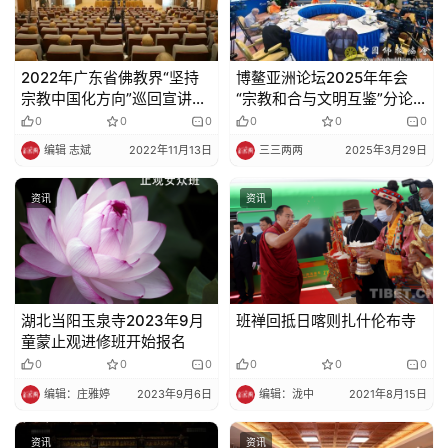
2022年广东省佛教界“坚持
博鳌亚洲论坛2025年年会
宗教中国化方向”巡回宣讲活
“宗教和合与文明互鉴”分论
动在深圳本焕学院举行
坛在海南博鳌举行
0
0
0
0
0
0
编辑 志斌
2022年11月13日
三三两两
2025年3月29日
资讯
资讯
湖北当阳玉泉寺2023年9月
班禅回抵日喀则扎什伦布寺
童蒙止观进修班开始报名
0
0
0
0
0
0
编辑：庄雅婷
2023年9月6日
编辑：泷中
2021年8月15日
资讯
资讯