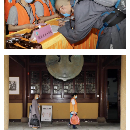
规
免
责
声
明