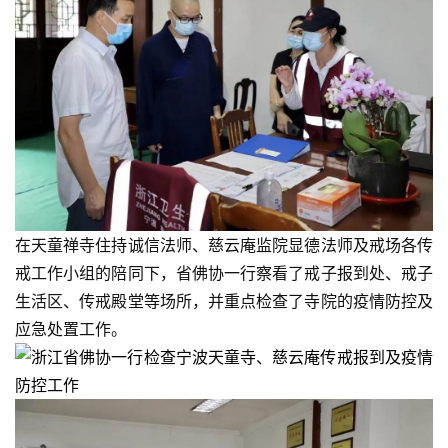
在天童禅寺住持诚信法师、慈云庵监院显德法师及戒场各传
戒工作小组的陪同下，省佛协一行察看了戒子报到处、戒子
生活区、传戒殿堂等场所，并重点检查了寺院的疫情防控及
应急处置工作。