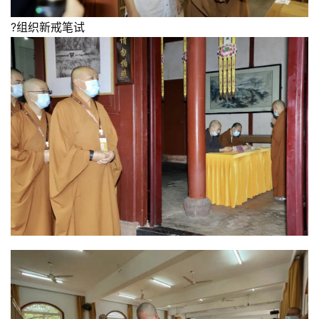
?组织新戒笔试