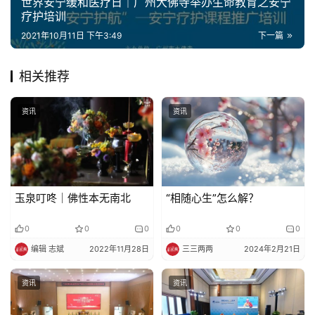
世界安宁缓和医疗日｜广州大佛寺举办生命教育之安宁
疗护培训
2021年10月11日 下午3:49
下一篇
相关推荐
资讯
资讯
玉泉叮咚｜佛性本无南北
“相随心生”怎么解？
0
0
0
0
0
0
编辑 志斌
2022年11月28日
三三两两
2024年2月21日
资讯
资讯