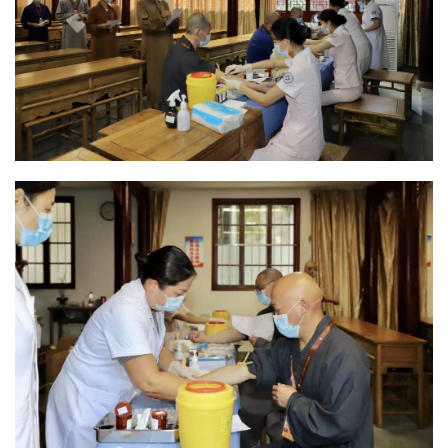
菩
提
专
题
公
益
慈
善
佛
教
人
登录
注册
物
寺
院