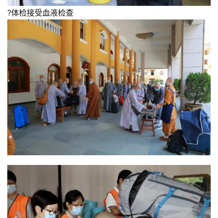
巡
?体检接受血液检查
礼
视
频
纪
录
佛
教
艺
术
政
策
法