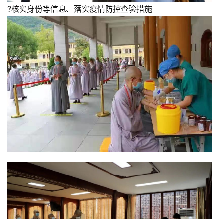
?核实身份等信息、落实疫情防控查验措施
资
讯
八
点
僧
音
高
僧
访
谈
心
乐