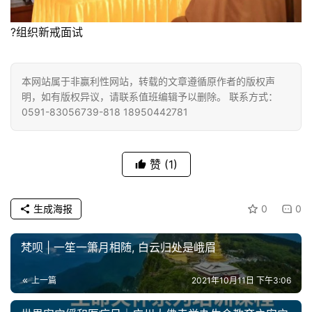
?组织新戒面试
本网站属于非赢利性网站，转载的文章遵循原作者的版权声
明，如有版权异议，请联系值班编辑予以删除。 联系方式：
0591-83056739-818 18950442781
赞
(1)
生成海报
0
0
梵呗 | 一笙一箫月相随, 白云归处是峨眉
上一篇
2021年10月11日 下午3:06