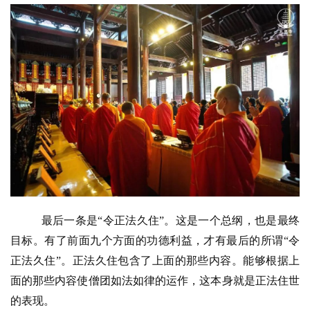
心
乐
菩
提
专
题
公
益
慈
善
 最后一条是“令正法久住”。这是一个总纲，也是最终
佛
目标。有了前面九个方面的功德利益，才有最后的所谓“令
教
正法久住”。正法久住包含了上面的那些内容。能够根据上
人
登录
注册
面的那些内容使僧团如法如律的运作，这本身就是正法住世
物
的表现。