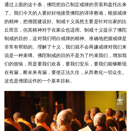
寺
通过上面的这十条，佛陀把自己制定戒律的苦衷和盘托出来
院
了。我们今天的人要好好地接受佛陀的谆谆教诲，根据戒律
巡
的精神，把僧团建设好。制戒十义虽然主要是针对出家的比
礼
丘而言，但其精神对于在家众也适用。制戒十义提示了佛陀
制戒的目的，这对我们明白戒律的精神、准确地把握戒律是
视
非常有帮助的。理解了十义，我们就不会再嫌戒律对我们来
频
说是一种束缚。佛陀制戒的目的不是为了约束我们，增加我
们的烦恼，而是要我们欢喜，要我们安乐，要我们能够断现
纪
录
在有漏，断未来有漏，要使正法久住，从而教化一切众生。
这也是僧团运作的一个基本目标。
佛
教
艺
术
政