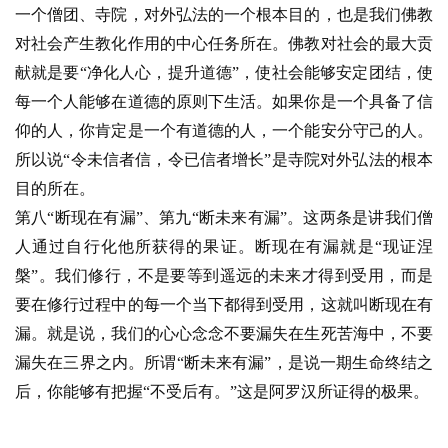
一个僧团、寺院，对外弘法的一个根本目的，也是我们佛教
对社会产生教化作用的中心任务所在。佛教对社会的最大贡
献就是要“净化人心，提升道德”，使社会能够安定团结，使
每一个人能够在道德的原则下生活。如果你是一个具备了信
资
仰的人，你肯定是一个有道德的人，一个能安分守己的人。
讯
所以说“令未信者信，令已信者增长”是寺院对外弘法的根本
目的所在。
八
第八“断现在有漏”、第九“断未来有漏”。这两条是讲我们僧
点
僧
人通过自行化他所获得的果证。断现在有漏就是“现证涅
音
槃”。我们修行，不是要等到遥远的未来才得到受用，而是
要在修行过程中的每一个当下都得到受用，这就叫断现在有
高
漏。就是说，我们的心心念念不要漏失在生死苦海中，不要
僧
漏失在三界之内。所谓“断未来有漏”，是说一期生命终结之
访
后，你能够有把握“不受后有。”这是阿罗汉所证得的极果。
谈