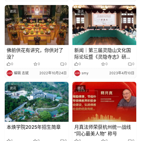
资讯
资讯
佛前供花有讲究，你供对了
新闻｜第三届灵隐山文化国
没？
际论坛暨《灵隐寺志》研究
工作坊会议在杭州灵隐寺举
0
0
0
0
0
0
行
编辑 志斌
2022年10月24日
smy
2023年4月10日
资讯
资讯
本焕学院2025年招生简章
月真法师荣获杭州统一战线
“同心最美人物” 称号
1
0
0
0
0
0