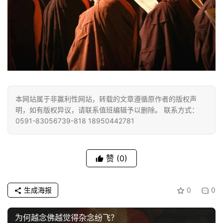
策
法
规
免
责
声
明
本网站属于非赢利性网站，转载的文章遵循原作者的版权声
明，如有版权异议，请联系值班编辑予以删除。 联系方式：
0591-83056739-818 18950442781
赞
(0)
生成海报
0
0
为何越念佛越觉得杂念纷飞？