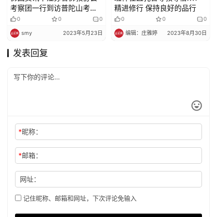
考察团一行到访普陀山考察
精进修行 保持良好的品行
交流
0
0
0
0
0
0
smy
2023年5月23日
编辑：庄雅婷
2023年8月30日
发表回复
*
昵称：
*
邮箱：
网址：
记住昵称、邮箱和网址，下次评论免输入