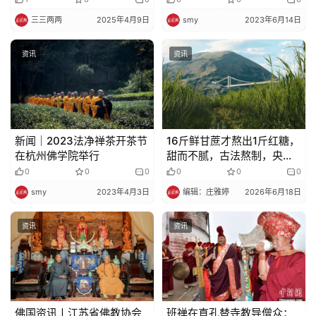
三三两两
2025年4月9日
smy
2023年6月14日
资讯
资讯
新闻｜2023法净禅茶开茶节
16斤鲜甘蔗才熬出1斤红糖，
在杭州佛学院举行
甜而不腻，古法熬制，央视
为它打CALL
0
0
0
0
0
0
smy
2023年4月3日
编辑：庄雅婷
2026年6月18日
资讯
资讯
佛国资讯丨江苏省佛教协会
班禅在直孔替寺教导僧众：