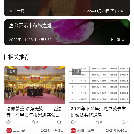
上一篇
2022年11月26日 下午7:47
虚公开示 | 布施之难
2022年11月26日 下午8:52
下一篇
相关推荐
资讯
资讯
法界蒙熏 清净无染——弘法
2021年下半年崇恩书苑佛学
寺举行甲辰年报恩思亲法界
班弘法共修通启
圣凡冥阳两利水陆普度大斋
0
0
0
1
0
0
胜会
三三两两
2024年4月3日
编辑：泷中
2021年9月6日