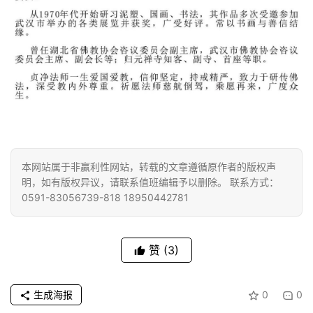
点
僧
音
高
僧
访
谈
本网站属于非赢利性网站，转载的文章遵循原作者的版权声
心
明，如有版权异议，请联系值班编辑予以删除。 联系方式：
乐
0591-83056739-818 18950442781
菩
提
赞
(3)
专
题
生成海报
0
0