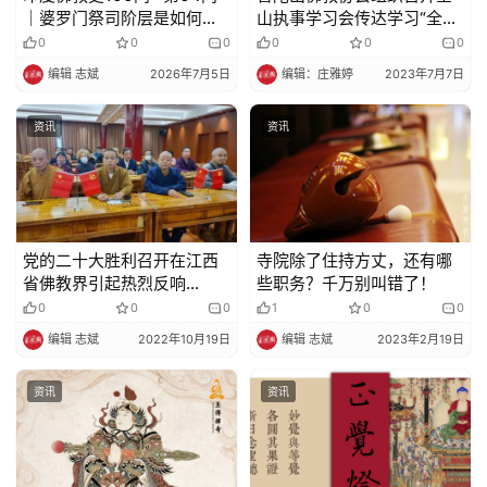
｜婆罗门祭司阶层是如何垄
山执事学习会传达学习“全国
断宗教权威的？普通人被排
佛教界从严治教经验交流会”
0
0
0
0
0
0
斥在哪些宗教活动之外？
精神
编辑 志斌
2026年7月5日
编辑：庄雅婷
2023年7月7日
资讯
资讯
党的二十大胜利召开在江西
寺院除了住持方丈，还有哪
省佛教界引起热烈反响
些职务？千万别叫错了！
（三）
0
0
0
1
0
0
编辑 志斌
2022年10月19日
编辑 志斌
2023年2月19日
资讯
资讯