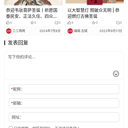
恭迎韦驮菩萨圣诞丨祈愿国
以大智慧灯 照破众无明 | 恭
泰民安、正法久住、四众吉
迎燃灯古佛圣诞
祥
0
0
0
4
0
0
三三两两
2024年7月8日
编辑 志斌
2022年9月17日
发表回复
*
昵称：
*
邮箱：
网址：