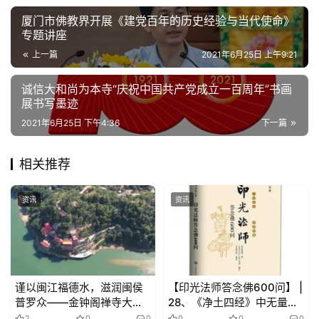
公
厦门市佛教界开展《建党百年的历史经验与当代使命》
益
专题讲座
慈
善
上一篇
2021年6月25日 上午9:21
诚信大和尚为本寺“庆祝中国共产党成立一百周年”书画
佛
展书写墨迹
教
2021年6月25日 下午4:36
下一篇
人
登录
注册
物
相关推荐
寺
院
资讯
资讯
巡
礼
视
​谨以闽江福德水，滋润闽侯
【印光法师答念佛600问】 |
频
普罗众——金钟阁禅寺大雄
28、《净土四经》中无量寿
宝殿奠基暨天王殿佛像落成
经有何问题？
2
0
0
0
0
0