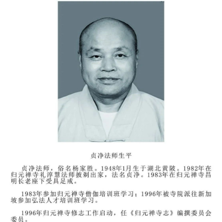
资
讯
八