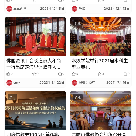
纪
大典功德圆满
三三两两
2023年12月5日
静瑛
2022年12月13日
录
资讯
资讯
佛
教
艺
术
佛国资讯丨会长道慈大和尚
本焕学院举行2021届本科生
一行出席定海里迴峰寺大雄
毕业典礼
政
宝殿落成暨全堂佛像开光庆
0
0
0
3
0
0
策
典
法
smy
2023年5月22日
编辑：泷中
2021年7月16日
规
资讯
资讯
免
责
声
明
印度佛教史100问 · 第04问
普陀山佛教协会组织召开全