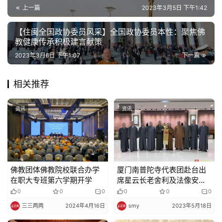
乐
上一篇
2023年3月5日 下午1:42
菩
【住闽全国政协委员风采】全国政协委员本性：聚焦佛
提
教健康传承积极建言献策
2023年3月6日 下午1:07
下一篇
专
题
相关推荐
公
资讯
资讯
益
慈
善
佛
佛教团体佛教院校联合办学
厦门南普陀寺代表团赴台出
教
在职大专班第六学期开学
席星云长老舍利及法像安座
人
登录
注册
典礼暨赞颂会活动
0
0
0
0
0
0
物
三三两两
2024年4月16日
smy
2023年5月18日