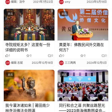
编辑：泷中
2021年7月22日
smy
2023年5月19日
法
规
资讯
资讯
免
责
声
明
寺院规矩太多？这里有一份
黄夏年：佛教民间外交路在
详细的说明书
何方？
1
0
0
0
0
0
编辑 志斌
2022年12月19日
三三两两
2024年12月5日
资讯
资讯
我今灌沐诸如来 | 莆田南少
同行和合之道 共聚丝路慧光
林寺浴佛法会​圆满
——2023南海佛教圆桌会在