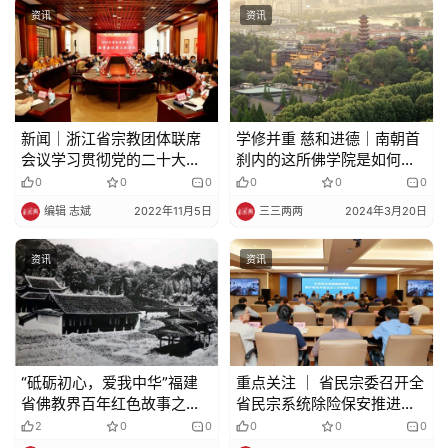
寺
资讯
资讯
院
巡
礼
视
新闻｜浙江省宗教团体联席
学修并重 慈和进德｜南朝首
频
会议学习贯彻党的二十大精
刹内的这所佛学院是如何培
神
养优秀僧才的？
0
0
0
0
0
0
纪
编辑 志斌
2022年11月5日
三三两两
2024年3月20日
录
资讯
资讯
佛
教
艺
术
“砥砺初心，爱我中华”福建
重点关注 ｜ 省民宗委召开全
省佛教界百年红色故事之十
省民宗系统除险保安推进视
政
六——心严法师：闽东佛教
频会
2
0
0
0
0
0
策
界的“红色法师”