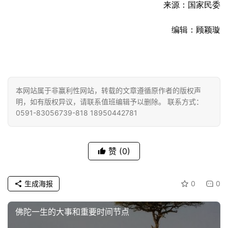
来源
：国家民委
编辑：顾颖璇
资
讯
本网站属于非赢利性网站，转载的文章遵循原作者的版权声
八
明，如有版权异议，请联系值班编辑予以删除。 联系方式：
点
0591-83056739-818 18950442781
僧
音
赞
(0)
高
僧
生成海报
0
0
访
谈
佛陀一生的大事和重要时间节点
心