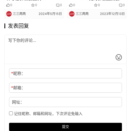
斯里兰卡盛大举行
0
0
0
0
0
0
三三两两
2024年5月15日
三三两两
2023年12月13日
发表回复
*
昵称：
*
邮箱：
网址：
记住昵称、邮箱和网址，下次评论免输入
提交