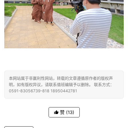
公
益
慈
善
佛
教
人
登录
注册
物
本网站属于非赢利性网站，转载的文章遵循原作者的版权声
寺
明，如有版权异议，请联系值班编辑予以删除。 联系方式：
院
0591-83056739-818 18950442781
巡
礼
赞
(13)
视
频