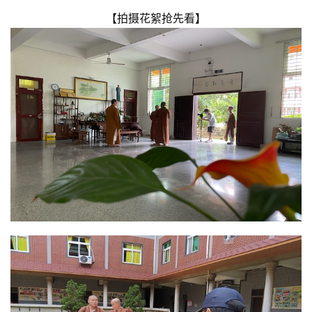
八
【拍摄花絮抢先看】
点
僧
音
高
僧
访
谈
心
乐
菩
提
专
题