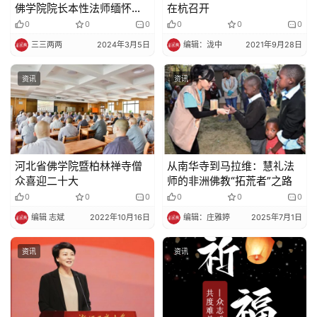
佛学院院长本性法师缅怀柬
在杭召开
埔寨僧王狄旺长老
0
0
0
0
0
0
三三两两
2024年3月5日
编辑：泷中
2021年9月28日
资讯
资讯
河北省佛学院暨柏林禅寺僧
从南华寺到马拉维：慧礼法
众喜迎二十大
师的非洲佛教“拓荒者”之路
0
0
0
0
0
0
编辑 志斌
2022年10月16日
编辑：庄雅婷
2025年7月1日
资讯
资讯