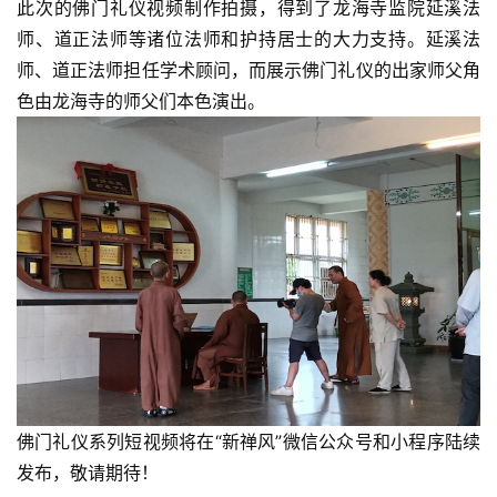
此次的佛门礼仪视频制作拍摄，得到了龙海寺监院延溪法
师、道正法师等诸位法师和护持居士的大力支持。延溪法
师、道正法师担任学术顾问，而展示佛门礼仪的出家师父角
色由龙海寺的师父们本色演出。
资
佛门礼仪系列短视频将在“新禅风”微信公众号和小程序陆续
讯
发布，敬请期待！