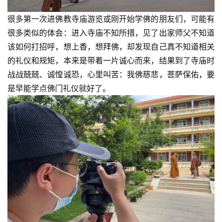
很多第一次进佛教寺庙游览或刚开始学佛的朋友们，可能有
很多类似的体会：进入寺庙不知所措，见了出家师父不知道
该如何打招呼，想上香，想拜佛，却发现自己真不知道相关
的礼仪和规矩，本来是带着一片诚心而来，结果到了寺庙时
战战兢兢、诚惶诚恐，心里叫苦：我佛慈悲，菩萨保佑，要
是早能学点佛门礼仪就好了。