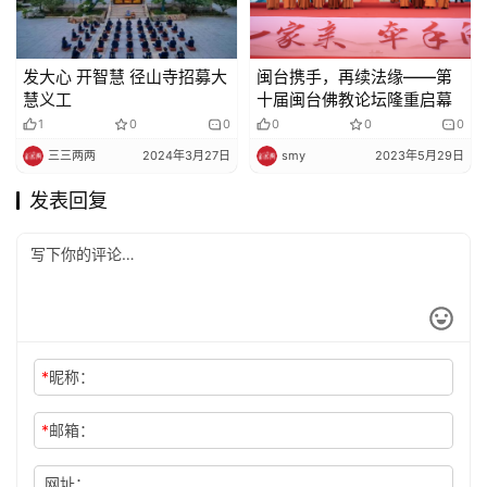
发大心 开智慧 径山寺招募大
闽台携手，再续法缘——第
慧义工
十届闽台佛教论坛隆重启幕
1
0
0
0
0
0
三三两两
2024年3月27日
smy
2023年5月29日
发表回复
*
昵称：
*
邮箱：
网址：