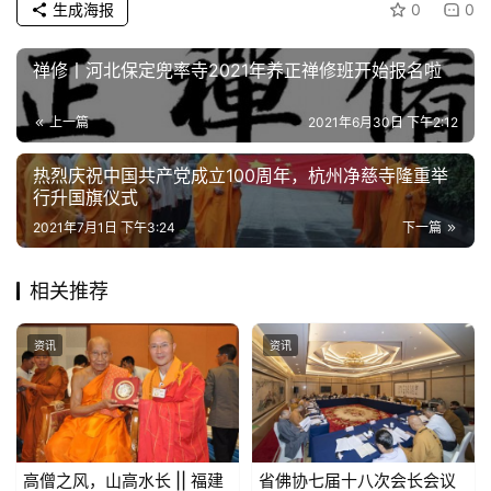
生成海报
0
0
纪
录
禅修丨河北保定兜率寺2021年养正禅修班开始报名啦
上一篇
2021年6月30日 下午2:12
佛
教
热烈庆祝中国共产党成立100周年，杭州净慈寺隆重举
艺
行升国旗仪式
术
2021年7月1日 下午3:24
下一篇
政
相关推荐
策
法
规
资讯
资讯
免
责
声
高僧之风，山高水长 || 福建
省佛协七届十八次会长会议
明