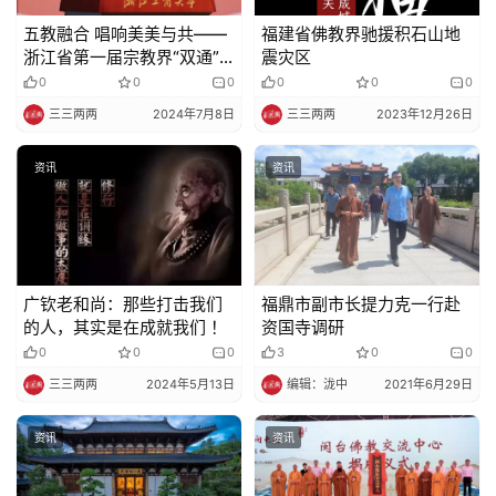
五教融合 唱响美美与共——
福建省佛教界驰援积石山地
浙江省第一届宗教界“双通”
震灾区
人才研修班顺利毕业
0
0
0
0
0
0
三三两两
2024年7月8日
三三两两
2023年12月26日
资讯
资讯
广钦老和尚：那些打击我们
福鼎市副市长提力克一行赴
的人，其实是在成就我们 ！
资国寺调研
0
0
0
3
0
0
三三两两
2024年5月13日
编辑：泷中
2021年6月29日
资讯
资讯