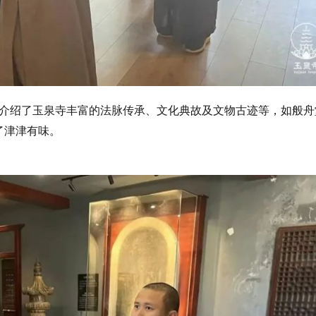
介绍了玉泉寺丰富的法脉传承、文化典故及文物古迹等，如般舟
了津津有味。