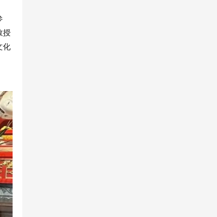
参
教授
文化