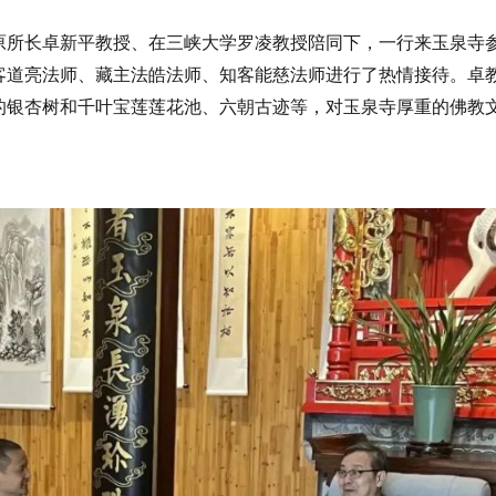
原所长卓新平教授、在三峡大学罗凌教授陪同下，一行来玉泉寺
客道亮法师、藏主法皓法师、知客能慈法师进行了热情接待。卓
的银杏树和千叶宝莲莲花池、六朝古迹等，对玉泉寺厚重的佛教