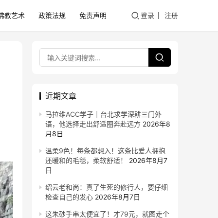
佛教艺术
政策法规
免责声明
登录
注册
近期文章
马拉维ACC学子｜台北求学深耕三门外
语，他选择走出舒适圈奔赴远方
2026年8
月8日
温柔9色！每条都想入！这条比爱人拥抱
还暖和的毛毯，柔软舒适！
2026年8月7
日
绍云老和尚：真了生死的修行人，要仔细
检查自己的发心
2026年8月7日
这朱砂手串太便宜了！才79元，就图走个