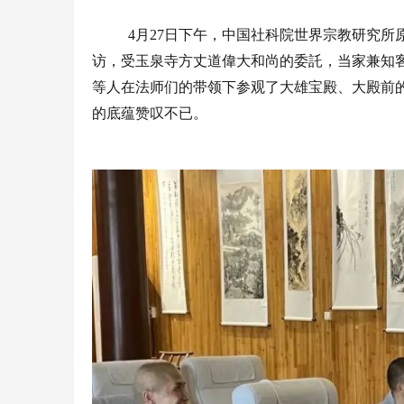
4
月
27
日下午，中国社科院世界宗教研究所
访，受玉泉寺方丈道偉大和尚的委託，当家兼知
等人在法师们的带领下参观了大雄宝殿、大殿前
的底蕴赞叹不已。