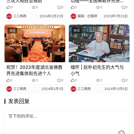
三坛大戒胜会通启
切磋——全国佛教界先进集
体和先进个人经验交流会在
0
0
0
0
0
0
成都召开
三三两两
2024年2月21日
编辑：庄雅婷
2023年7月23日
资讯
资讯
祝贺！2023年度湖北省佛教
缅怀 | 赵朴初先生的大气与
界先进集体和先进个人
小气
0
0
0
0
0
0
三三两两
2024年2月1日
三三两两
2024年11月5日
发表回复