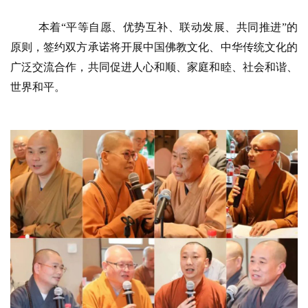
资
讯
本着
“平等自愿、优势互补、联动发展、共同推进”的
原则，签约双方承诺将开展中国佛教文化、中华传统文化的
八
广泛交流合作，共同促进人心和顺、家庭和睦、社会和谐、
点
世界和平。
僧
音
高
僧
访
谈
心
乐
菩
提