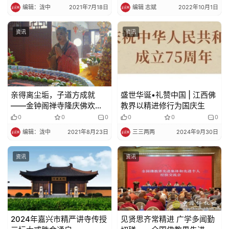
编辑：泷中
2021年7月18日
编辑 志斌
2022年10月1日
资讯
资讯
亲得离尘垢，子道方成就
盛世华诞•礼赞中国 | 江西佛
——金钟阁禅寺隆庆佛欢喜
教界以精进修行为国庆生
日
0
0
0
0
0
0
编辑：泷中
2021年8月23日
三三两两
2024年9月30日
资讯
资讯
2024年嘉兴市精严讲寺传授
见贤思齐常精进 广学多闻勤