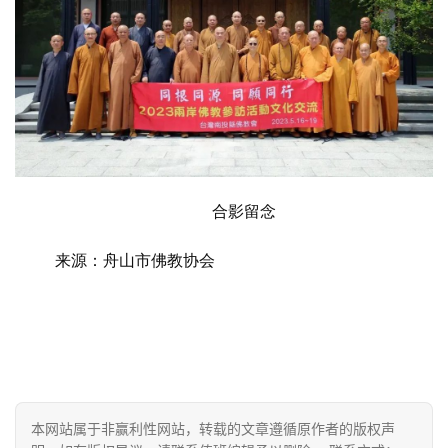
视
频
纪
录
佛
合影留念
教
艺
来源：舟山市佛教协会
术
政
策
法
规
本网站属于非赢利性网站，转载的文章遵循原作者的版权声
免