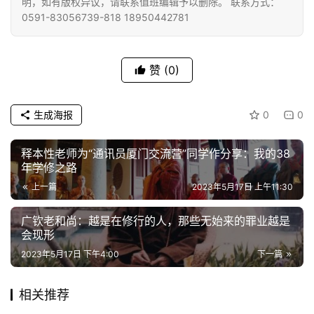
明，如有版权异议，请联系值班编辑予以删除。 联系方式：
责
0591-83056739-818 18950442781
声
明
赞
(0)
生成海报
0
0
释本性老师为“通讯员厦门交流营”同学作分享：我的38
年学修之路
上一篇
2023年5月17日 上午11:30
广钦老和尚：越是在修行的人，那些无始来的罪业越是
会现形
2023年5月17日 下午4:00
下一篇
相关推荐