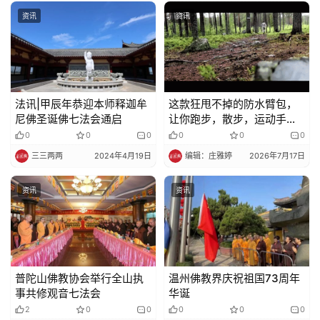
资讯
资讯
法讯|甲辰年恭迎本师释迦牟
这款狂甩不掉的防水臂包，
尼佛圣诞佛七法会通启
让你跑步，散步，运动手机
更轻松自在安放，商场
0
0
0
0
0
0
299，这里只需39
三三两两
2024年4月19日
编辑：庄雅婷
2026年7月17日
资讯
资讯
普陀山佛教协会举行全山执
温州佛教界庆祝祖国73周年
事共修观音七法会
华诞
2
0
0
0
0
0