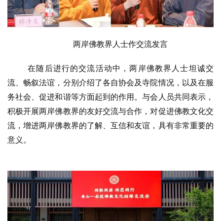
专
题
两岸佛教界人士作交流发言
公
益
在随后进行的交流活动中，两岸佛教界人士坦诚交
慈
流、畅叙法谊，分别介绍了各自协会及寺院情况，以及在服
善
务社会、促进和谐等方面起到的作用。与会人员共同表示，
积极开展两岸佛教界的友好交流与合作，对促进佛教文化交
佛
教
流，增进两岸佛教界的了解、互信和友谊，具有非常重要的
人
登录
注册
意义。
物
寺
院
巡
礼