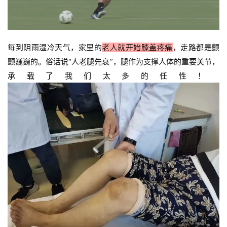
每到阴雨湿冷天气，家里的
老人就开始膝盖疼痛
，走路都是颤
颤巍巍的。俗话说“人老腿先衰”，腿作为支撑人体的重要关节，
承载了我们太多的任性！