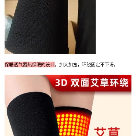
人
登录
注册
物
寺
院
巡
礼
保暖透气蓄热保暖的设计
，加大加宽，环绕固定不下滑。
视
频
纪
录
佛
教
艺