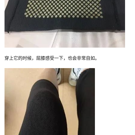
访
谈
心
乐
菩
提
穿上它的时候，屈膝感受一下，也会非常自如。
专
题
公
益
慈
善
佛
教