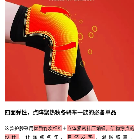
四面弹性，点阵聚热
秋冬骑车一族的必备单品
这款护膝采用
优质竹炭纤维
＋
立体紧密排压编织。
矿物涂点的
设计
，让涂点点阵，
自然发热
，温暖膝盖。