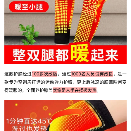
这款护膝经过
100多次改版
，通过
1000名人员试穿改良
，是一
款专为空调房打造的运动弹力护膝，穿上后冰凉的膝盖瞬间变
得暖暖的，全面养护膝盖
就像是人手在揉搓发热
。