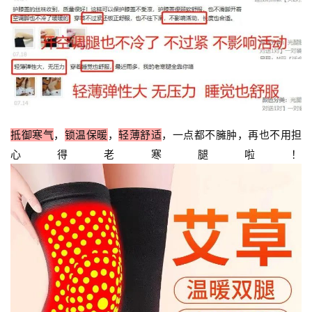
抵御寒气
，
锁温保暖
，
轻薄舒适
，一点都不臃肿，再也不用担
心得老寒腿啦！