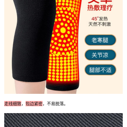
术
政
策
法
规
免
责
声
明
走线细致
，
包边紧密
，不易脱落。