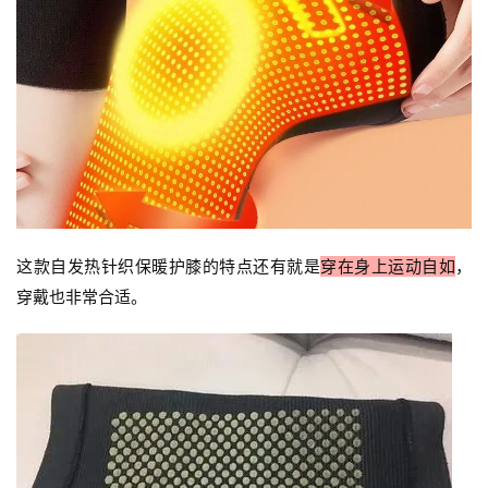
资
讯
这款自发热针织保暖护膝的特点还有就是
穿在身上运动自如
，
八
穿戴也非常合适。
点
僧
音
高
僧