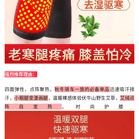
强烈推荐理由：
四面弹性，点阵聚热，
秋冬骑车一族的必备单品
迅速吸汗排
汗，
小粗腿变漫画腿
，温暖裸感体验
伏牛山野生艾草，
艾绒点
阵自发热
，时尚护膝