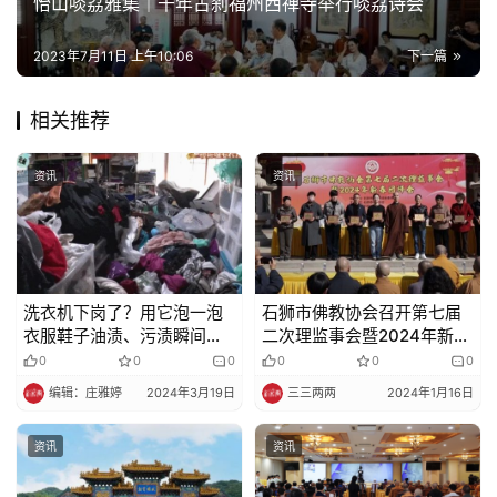
怡山啖荔雅集｜千年古刹福州西禅寺举行啖荔诗会
2023年7月11日 上午10:06
下一篇
相关推荐
资讯
资讯
洗衣机下岗了？用它泡一泡
石狮市佛教协会召开第七届
衣服鞋子油渍、污渍瞬间溶
二次理监事会暨2024年新春
解！比手洗还干净，省心省
团拜会
0
0
0
0
0
0
力更省钱，用一次就爱上！
编辑：庄雅婷
2024年3月19日
三三两两
2024年1月16日
资讯
资讯