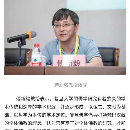
傅新毅教授致辞
资
讯
傅新毅教授表示，复旦大学的佛学研究有着悠久的学
术传统和深厚的学术积淀，并逐步形成了以语言、文献为基
八
础，以哲学为本位的学术定位。
复旦佛学倡导打通梵巴汉藏
点
的全体佛教的理念，认为只有基于对全体佛教的研究，才能
僧