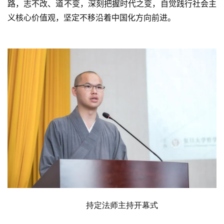
路，志不改、道不变，深刻把握时代之变，自觉践行社会主
义核心价值观，坚定不移沿着中国化方向前进。
佛
教
艺
术
政
策
法
规
免
责
声
明
持
定法师主持开幕式