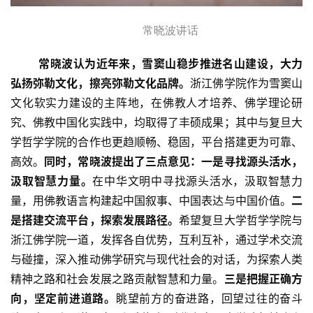
善
常
晓波讲话
佛
常晓波认为近年来，雪窦山稳步推进名山建设，大力
教
弘扬弥勒文化，擦亮弥勒文化品牌。
浙江佛学院作为雪窦山
人
登录
注册
物
文化软实力建设的主阵地，在佛教人才培养、佛学理论研
究、佛教中国化实践中，均取得了丰硕成果；其中与复旦大
寺
学哲学学院的合作也更趋顺畅、稳固，平台搭建更为可靠、
院
高效。
同时，常晓波提出了三点意见：
一是寻找源头活水，
巡
汲取智慧力量。
在中华文明中寻找源头活水，汲取智慧力
礼
量，用佛教语言构建起中国叙事、中国表达与中国价值。
二
是搭建交流平台，探索发展路径。
希望复旦大学哲学学院与
视
浙江佛学院一道，发挥各自优势，互利互补，通过学术交流
频
与碰撞，深入推动佛学研究与现代社会的对话，为探索人类
精神之路和社会发展之路贡献智慧和力量。
三是把握正确方
纪
向，坚定前进道路。
眺望前方的奋进路，回望过往的奋斗
录