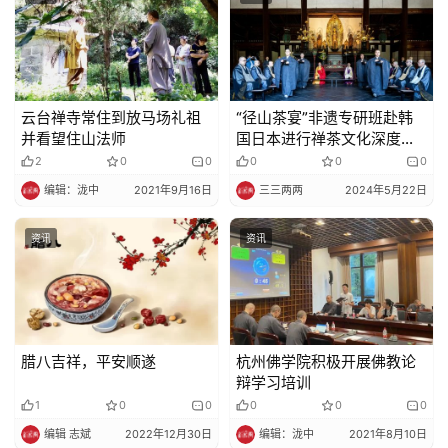
云台禅寺常住到放马场礼祖
“径山茶宴”非遗专研班赴韩
并看望住山法师
国日本进行禅茶文化深度交
流
2
0
0
0
0
0
编辑：泷中
2021年9月16日
三三两两
2024年5月22日
资讯
资讯
腊八吉祥，平安顺遂
杭州佛学院积极开展佛教论
辩学习培训
1
0
0
0
0
0
编辑 志斌
2022年12月30日
编辑：泷中
2021年8月10日