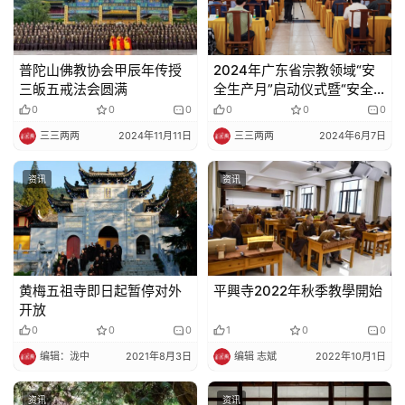
普陀山佛教协会甲辰年传授
2024年广东省宗教领域“安
三皈五戒法会圆满
全生产月”启动仪式暨“安全
生产咨询宣传日”活动在广州
0
0
0
0
0
0
光孝寺举行
三三两两
2024年11月11日
三三两两
2024年6月7日
资讯
资讯
黄梅五祖寺即日起暂停对外
平興寺2022年秋季教學開始
开放
0
0
0
1
0
0
编辑：泷中
2021年8月3日
编辑 志斌
2022年10月1日
资讯
资讯