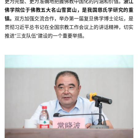
更为完整、更为准确地把握佛教中国化的内涵和价值。
浙江
音
佛学院位于佛教五大名山雪窦山，是我国慈氏学研究的重
高
镇。
双方加强交流合作，举办第一届复旦佛学博士论坛，是
僧
贯彻习近平总书记在全国宗教工作会议上的讲话精神，切实
访
推进“三支队伍”建设的一个重要举措。
谈
心
乐
菩
提
专
题
公
益
慈