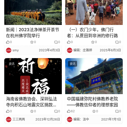
新闻｜2023法净禅茶开茶节
（一）农门少年，佛门行
在杭州佛学院举行
者：从蔗田到非洲的修行路
0
0
0
0
0
0
smy
2023年4月3日
编辑：庄雅婷
2025年6月3日
资讯
资讯
海南省佛教协会、深圳弘法
中国福建弥陀村佛教养老院
寺向积石山地震灾区捐款
——佛教信仰者的理想家园
100万元
0
0
0
62
0
0
三三两两
2023年12月26日
编辑：泷中
2021年7月1日