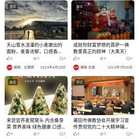
资讯
资讯
天山雪水浇灌的小麦磨出的
成就你财富梦想的菩萨一佛
面粉，麦香浓郁，口感香
教里真正的财神（大黑天）
甜，怎么吃都好吃！
0
0
0
4
0
0
编辑：庄雅婷
2024年4月29日
编辑 志斌
2023年1月26日
资讯
资讯
来尝尝荞麦窝窝头 内含桑芽
莆田市佛教协会开展学习宣
菜 营养美味 绿色健康 口感
传贯彻党的二十大精神辅导
超赞
讲座
0
0
0
0
0
0