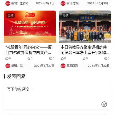
编辑：庄雅婷
2024年7月8日
编辑 志斌
2022年10月30日
资讯
资讯
“礼赞百年·同心向党”——厦
中日佛教界齐聚宗源祖庭共
门市佛教界庆祝中国共产党
同纪念日本净土宗开宗850
成立100周年专题展之“厦门
周年
6
0
0
0
0
0
市佛教界书画作品展”
编辑：泷中
2021年6月27日
三三两两
2024年11月22日
发表回复