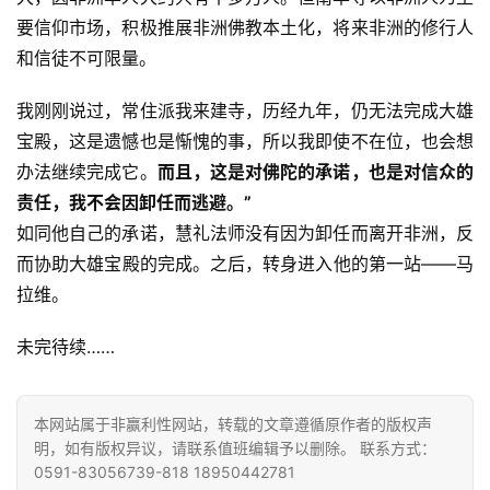
教
要信仰市场，积极推展非洲佛教本土化，将来非洲的修行人
人
登录
注册
和信徒不可限量。
物
我刚刚说过，常住派我来建寺，历经九年，仍无法完成大雄
寺
宝殿，这是遗憾也是惭愧的事，所以我即使不在位，也会想
院
办法继续完成它。
而且，这是对佛陀的承诺，也是对信众的
巡
礼
责任，我不会因卸任而逃避。”
如同他自己的承诺，慧礼法师没有因为卸任而离开非洲，反
视
而协助大雄宝殿的完成。之后，转身进入他的第一站——马
频
拉维。
纪
未完待续……
录
本网站属于非赢利性网站，转载的文章遵循原作者的版权声
佛
明，如有版权异议，请联系值班编辑予以删除。 联系方式：
教
0591-83056739-818 18950442781
艺