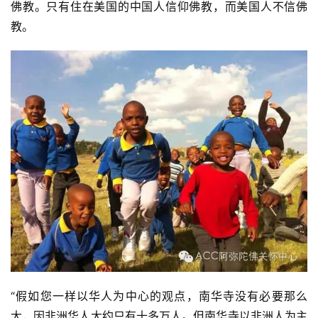
佛教。只有住在美国的中国人信仰佛教，而美国人不信佛
访
教。
谈
心
乐
菩
提
专
题
公
益
慈
善
“假如您一样以华人为中心的观点，南华寺没有必要那么
佛
大，因非洲华人大约只有十多万人。但南华寺以非洲人为主