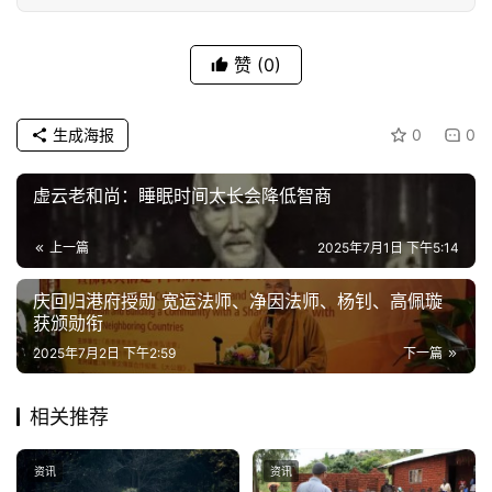
术
赞
(0)
政
策
法
生成海报
0
0
规
虚云老和尚：睡眠时间太长会降低智商
免
责
上一篇
2025年7月1日 下午5:14
声
明
庆回归港府授勋 宽运法师、净因法师、杨钊、高佩璇
获颁勋衔
2025年7月2日 下午2:59
下一篇
相关推荐
资讯
资讯