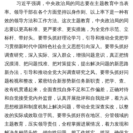
习近平强调，中央政治局的同志要在主题教育中当表
公
率。领导干部在各个方面坚持以身作则、以上率下是一种有
益
效的领导方法和工作方法。这次主题教育，中央政治局的同
慈
志要以更高标准、更严要求、更实措施，为全党作示范、立
善
标杆、带好头。要带头抓好理论学习，引导和推动全党把学
习贯彻新时代中国特色社会主义思想引向深入。要带头抓好
佛
调查研究，深入实际、深入群众，增强问题意识，真正把情
教
人
况摸清、把问题找准、把对策提实，提出解决问题的新思路
登录
注册
物
新办法，引导和推动全党大兴调查研究之风。要带头抓好问
题检视和整改，紧密结合新形势新任务新职责，把学、查、
寺
改有机贯通起来，全面查找自身不足和工作偏差，正确对待
院
和自觉接受党内外监督，认真开展批评和自我批评，着力从
巡
思想根源和制度机制上解决问题，带动全党深查实改，以整
礼
改的实际成效取信于民。要带头抓好所在地区、分管领域的
主题教育，压实领导责任，全程掌握进展情况，着力发现和
视
频
解决各种苗头性、倾向性问题，把工作抓实、抓深，确保方