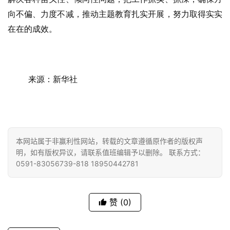
向不偏、力度不减，推动主题教育扎实开展，努力取得实实
纪
在在的成效。
录
佛
教
来源：新华社
艺
术
政
本网站属于非赢利性网站，转载的文章遵循原作者的版权声
策
明，如有版权异议，请联系值班编辑予以删除。 联系方式：
法
0591-83056739-818 18950442781
规
免
赞
(0)
责
声