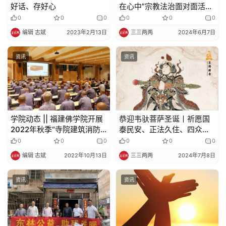
好话、存好心
在心中”宗教法治面对面活动
在嘉兴举行
0
0
0
0
0
0
编辑 志斌
2023年2月13日
三三两两
2024年6月7日
资讯
资讯
学院动态 || 福建佛学院开展
恭迎韦驮菩萨圣诞丨祈愿国
2022年秋季“寺院建筑消防
泰民安、正法久住、四众吉
安全知识培训”讲座
祥
0
0
0
0
0
0
编辑 志斌
2022年10月13日
三三两两
2024年7月8日
资讯
资讯