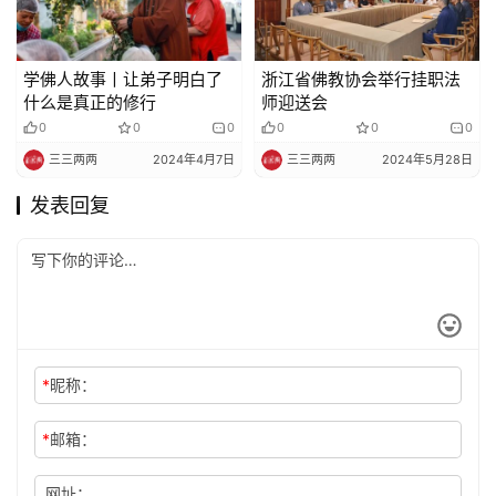
学佛人故事丨让弟子明白了
浙江省佛教协会举行挂职法
什么是真正的修行
师迎送会
0
0
0
0
0
0
三三两两
2024年4月7日
三三两两
2024年5月28日
发表回复
*
昵称：
*
邮箱：
网址：