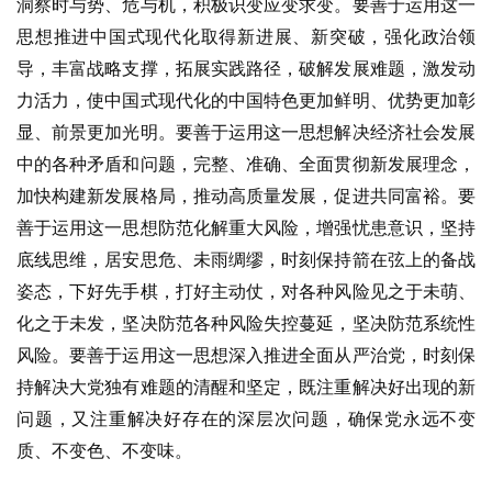
洞察时与势、危与机，积极识变应变求变。要善于运用这一
八
思想推进中国式现代化取得新进展、新突破，强化政治领
点
导，丰富战略支撑，拓展实践路径，破解发展难题，激发动
僧
力活力，使中国式现代化的中国特色更加鲜明、优势更加彰
音
显、前景更加光明。要善于运用这一思想解决经济社会发展
中的各种矛盾和问题，完整、准确、全面贯彻新发展理念，
高
僧
加快构建新发展格局，推动高质量发展，促进共同富裕。要
访
善于运用这一思想防范化解重大风险，增强忧患意识，坚持
谈
底线思维，居安思危、未雨绸缪，时刻保持箭在弦上的备战
姿态，下好先手棋，打好主动仗，对各种风险见之于未萌、
心
化之于未发，坚决防范各种风险失控蔓延，坚决防范系统性
乐
风险。要善于运用这一思想深入推进全面从严治党，时刻保
菩
持解决大党独有难题的清醒和坚定，既注重解决好出现的新
提
问题，又注重解决好存在的深层次问题，确保党永远不变
专
质、不变色、不变味。
题