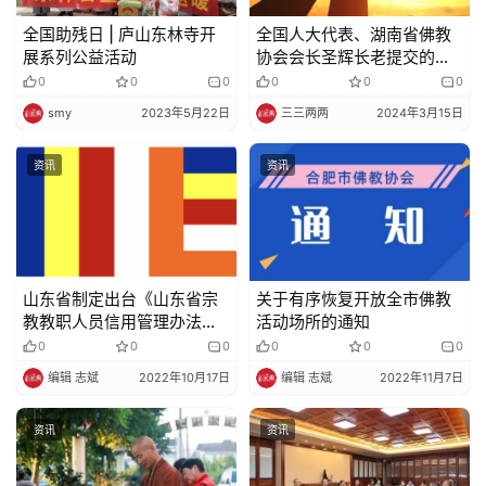
全国助残日 | 庐山东林寺开
全国人大代表、湖南省佛教
展系列公益活动
协会会长圣辉长老提交的两
项建议
0
0
0
0
0
0
smy
2023年5月22日
三三两两
2024年3月15日
资讯
资讯
山东省制定出台《山东省宗
关于有序恢复开放全市佛教
教教职人员信用管理办法
活动场所的通知
（试行）》
0
0
0
0
0
0
编辑 志斌
2022年10月17日
编辑 志斌
2022年11月7日
资讯
资讯