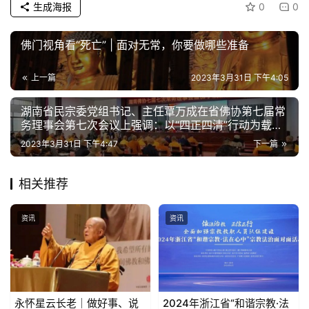
明
生成海报
0
0
佛门视角看“死亡” | 面对无常，你要做哪些准备
上一篇
2023年3月31日 下午4:05
湖南省民宗委党组书记、主任覃万成在省佛协第七届常
务理事会第七次会议上强调：以“四正四清”行动为载体
深入推进我国宗教中国化湖南实践
2023年3月31日 下午4:47
下一篇
相关推荐
资讯
资讯
永怀星云长老｜做好事、说
2024年浙江省“和谐宗教·法