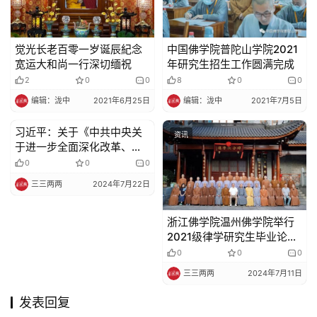
觉光长老百零一岁诞辰紀念
中国佛学院普陀山学院2021
宽运大和尚一行深切缅祝
年研究生招生工作圆满完成
2
0
0
8
0
0
编辑：泷中
2021年6月25日
编辑：泷中
2021年7月5日
习近平：关于《中共中央关
资讯
资讯
于进一步全面深化改革、推
进中国式现代化的决定》的
0
0
0
说明
三三两两
2024年7月22日
浙江佛学院温州佛学院举行
2021级律学研究生毕业论文
答辩会暨毕业典礼
0
0
0
三三两两
2024年7月11日
发表回复