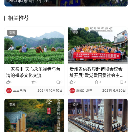
2024年4月16日 下午8:13
下一篇
佛
相关推荐
教
人
登录
注册
资讯
资讯
物
寺
院
巡
一家亲 ▍天心永乐禅寺与台
贵州省佛教界赴苟坝会议会
礼
湾的禅茶文化交流
址开展“爱党爱国爱社会主
义”主题教育实践活动
0
0
0
2
0
0
视
三三两两
2024年10月10日
编辑：泷中
2021年6月20日
频
资讯
资讯
纪
录