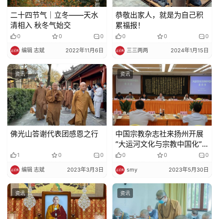
佛
二十四节气｜立冬——天水
恭敬出家人，就是为自己积
教
清相入 秋冬气始交
累福报！
艺
0
0
0
0
0
0
术
编辑 志斌
2022年11月6日
三三两两
2024年1月15日
政
资讯
资讯
策
法
规
免
佛光山答谢代表团感恩之行
中国宗教杂志社来扬州开展
责
“大运河文化与宗教中国化”
声
专题调研
1
0
0
0
0
0
明
编辑 志斌
2023年3月3日
smy
2023年5月30日
资讯
资讯