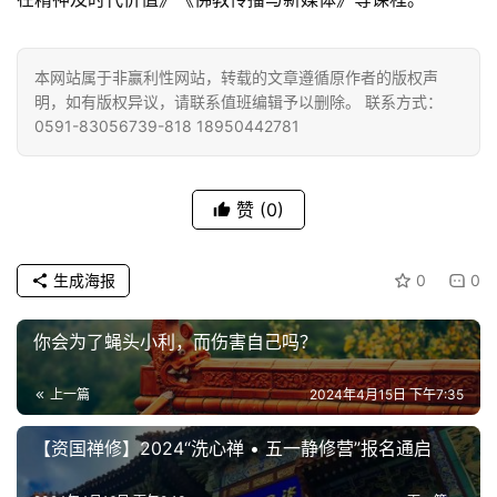
高
僧
本网站属于非赢利性网站，转载的文章遵循原作者的版权声
访
明，如有版权异议，请联系值班编辑予以删除。 联系方式：
谈
0591-83056739-818 18950442781
心
乐
赞
(0)
菩
提
生成海报
0
0
专
你会为了蝇头小利，而伤害自己吗？
题
上一篇
2024年4月15日 下午7:35
公
益
【资国禅修】2024“洗心禅 • 五一静修营”报名通启
慈
善