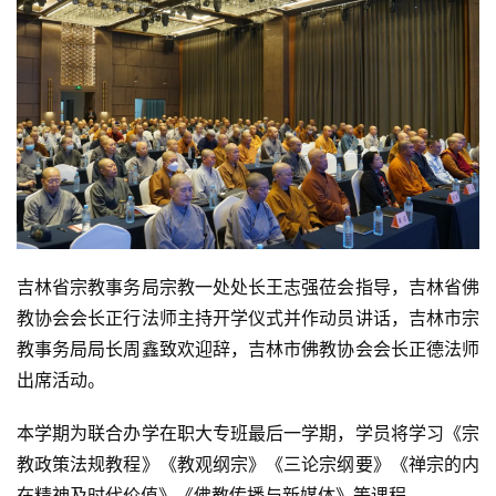
吉林省宗教事务局宗教一处处长王志强莅会指导，吉林省佛
资
教协会会长正行法师主持开学仪式并作动员讲话，吉林市宗
讯
教事务局局长周鑫致欢迎辞，吉林市佛教协会会长正德法师
出席活动。
八
点
本学期为联合办学在职大专班最后一学期，学员将学习《宗
僧
教政策法规教程》《教观纲宗》《三论宗纲要》《禅宗的内
音
在精神及时代价值》《佛教传播与新媒体》等课程。