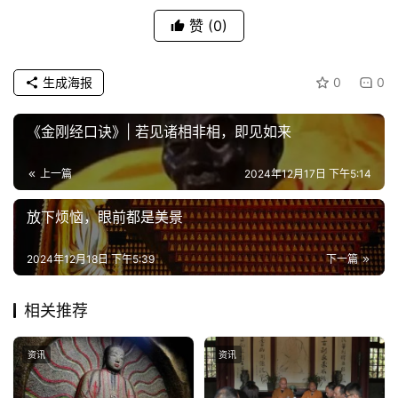
赞
(0)
生成海报
0
0
《金刚经口诀》| 若见诸相非相，即见如来
上一篇
2024年12月17日 下午5:14
放下烦恼，眼前都是美景
2024年12月18日 下午5:39
下一篇
相关推荐
资讯
资讯