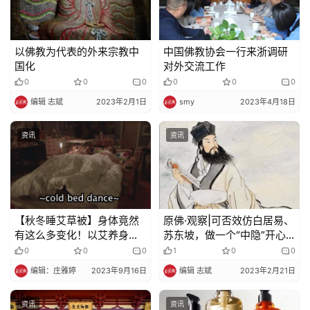
以佛教为代表的外来宗教中
中国佛教协会一行来浙调研
国化
对外交流工作
0
0
0
0
0
0
编辑 志斌
2023年2月1日
smy
2023年4月18日
资讯
资讯
【秋冬睡艾草被】身体竟然
原佛·​观察|可否效仿白居易、
有这么多变化！以艾养身，
苏东坡，做一个“中隐”开心
驱湿又防螨，3秒蓄热恒温，
人
0
0
0
1
0
0
一觉到天亮，无需暖床
编辑：庄雅婷
2023年9月16日
编辑 志斌
2023年2月21日
人！！
资讯
资讯