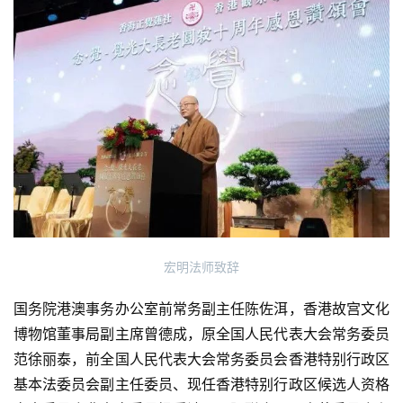
资
讯
八
宏明法师致辞
点
僧
国务院港澳事务办公室前常务副主任陈佐洱，香港故宫文化
音
博物馆董事局副主席曾德成，原全国人民代表大会常务委员
范徐丽泰，前全国人民代表大会常务委员会香港特别行政区
高
基本法委员会副主任委员、现任香港特别行政区候选人资格
僧