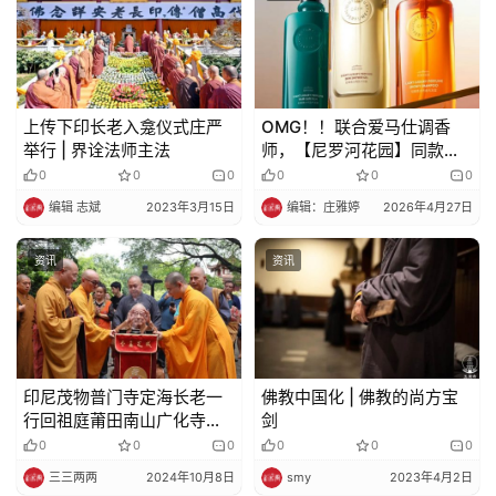
上传下印长老入龛仪式庄严
OMG！！联合爱马仕调香
举行 | 界诠法师主法
师，【尼罗河花园】同款
香，迪拜酒店专用洗护套装
0
0
0
0
0
0
只要49！高级中性香，心动
编辑 志斌
2023年3月15日
编辑：庄雅婷
2026年4月27日
狙击！
资讯
资讯
印尼茂物普门寺定海长老一
佛教中国化 | 佛教的尚方宝
行回祖庭莆田南山广化寺朝
剑
礼
0
0
0
0
0
0
三三两两
2024年10月8日
smy
2023年4月2日