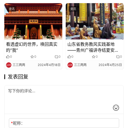
资讯
资讯
看透虚幻的世界，唤回真实
山东省教务教风实践基地
的“我”
——青州广福讲寺结夏安居
通启
0
0
0
0
0
0
三三两两
2024年4月18日
三三两两
2024年4月25日
发表回复
*
昵称：