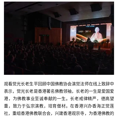
观看觉光长老生平回顾中国佛教协会演觉法师在线上致辞中
表示，觉光长老是香港著名佛教领袖，长老的一生是爱国爱
港，为佛教事业至诚奉献的一生。长老戒律精严，德高望
重，致力于弘宗演教，培育僧材。在香港兴办香海正觉莲
社，重组香港佛教联合会，兴建香港观宗寺，为香港佛教的