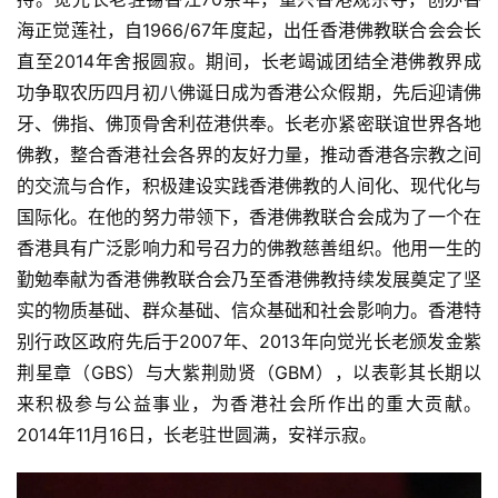
人
登录
注册
海正觉莲社，自1966/67年度起，出任香港佛教联合会会长
物
直至2014年舍报圆寂。期间，长老竭诚团结全港佛教界成
功争取农历四月初八佛诞日成为香港公众假期，先后迎请佛
寺
牙、佛指、佛顶骨舍利莅港供奉。长老亦紧密联谊世界各地
院
佛教，整合香港社会各界的友好力量，推动香港各宗教之间
巡
的交流与合作，积极建设实践香港佛教的人间化、现代化与
礼
国际化。在他的努力带领下，香港佛教联合会成为了一个在
视
香港具有广泛影响力和号召力的佛教慈善组织。他用一生的
频
勤勉奉献为香港佛教联合会乃至香港佛教持续发展奠定了坚
实的物质基础、群众基础、信众基础和社会影响力。香港特
纪
别行政区政府先后于2007年、2013年向觉光长老颁发金紫
录
荆星章（GBS）与大紫荆勋贤（GBM），以表彰其长期以
来积极参与公益事业，为香港社会所作出的重大贡献。
佛
2014年11月16日，长老驻世圆满，安祥示寂。
教
艺