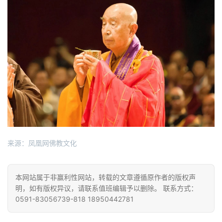
术
政
策
法
规
免
责
声
明
来源：凤凰网佛教文化
本网站属于非赢利性网站，转载的文章遵循原作者的版权声
明，如有版权异议，请联系值班编辑予以删除。 联系方式：
0591-83056739-818 18950442781