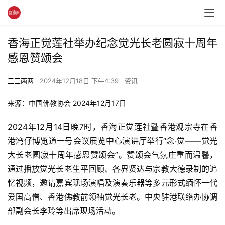
香海正觉莲社举办纪念觉光长老圆寂十周年
感恩赞颂会
三三两两
2024年12月18日 下午4:39
资讯
来源：中国佛教协会 2024年12月17日
2024年12月14日晚7时，香海正觉莲社暨香港观宗寺在香
港湾仔博览道一号会议展览中心演讲厅举行“念‧觉——觉光
大长老圆寂十周年感恩赞颂会”。赞颂会气氛庄重而温馨，
通过播放觉光长老生平回顾、各界贤达与宗教大德录制的追
忆视频，邀请嘉宾现场演唱及演奏乐器等多元形式缅怀一代
爱国高僧、香港佛教前领袖觉光长老。中央驻港联络办协调
部副会长李玲等出席现场活动。