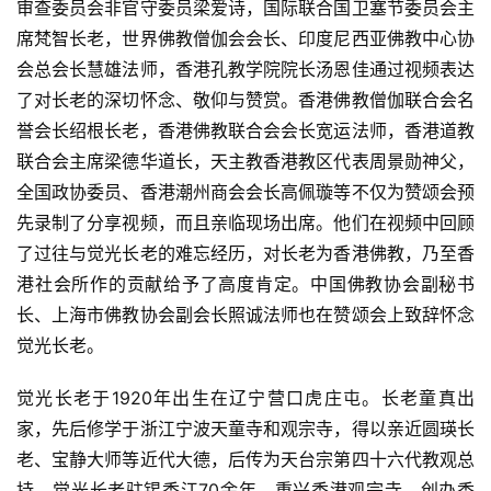
访
审查委员会非官守委员梁爱诗，国际联合国卫塞节委员会主
谈
席梵智长老，世界佛教僧伽会会长、印度尼西亚佛教中心协
会总会长慧雄法师，香港孔教学院院长汤恩佳通过视频表达
心
了对长老的深切怀念、敬仰与赞赏。香港佛教僧伽联合会名
乐
誉会长绍根长老，香港佛教联合会会长宽运法师，香港道教
菩
联合会主席梁德华道长，天主教香港教区代表周景勋神父，
提
全国政协委员、香港潮州商会会长高佩璇等不仅为赞颂会预
先录制了分享视频，而且亲临现场出席。他们在视频中回顾
专
了过往与觉光长老的难忘经历，对长老为香港佛教，乃至香
题
港社会所作的贡献给予了高度肯定。中国佛教协会副秘书
长、上海市佛教协会副会长照诚法师也在赞颂会上致辞怀念
公
益
觉光长老。
慈
善
觉光长老于1920年出生在辽宁营口虎庄屯。长老童真出
家，先后修学于浙江宁波天童寺和观宗寺，得以亲近圆瑛长
佛
老、宝静大师等近代大德，后传为天台宗第四十六代教观总
教
持。觉光长老驻锡香江70余年，重兴香港观宗寺，创办香