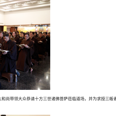
大和尚带领大众恭请十方三世诸佛菩萨莅临道场，并为求授三皈