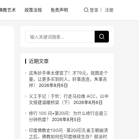
佛教艺术
政策法规
免责声明
登录
注册
近期文章
这朱砂手串太便宜了！才79元，就图走个
量，让更多买到的人，好事连连，朱事吉
祥！
2026年8月6日
义工手记｜于忻：行走马拉维 ACC，以中
文搭建温暖桥梁（下）
2026年8月6日
修行 100 问•第20问：为什么修行总是三
分钟热度？
2026年8月5日
印度佛教史100问 · 第20问|孔雀王朝崩溃
之后，佛教如何在印度继续生存？部派时