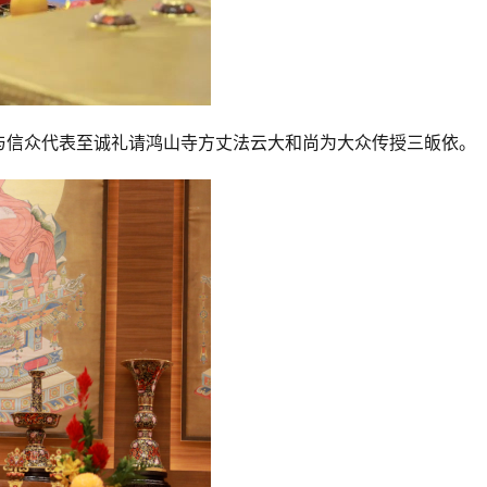
与信众代表至诚礼请鸿山寺方丈法云大和尚为大众传授三皈依。