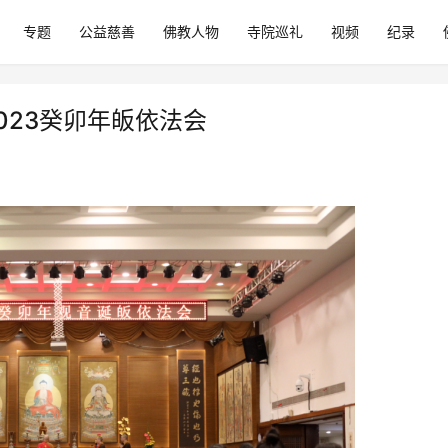
专题
公益慈善
佛教人物
寺院巡礼
视频
纪录
023癸卯年皈依法会