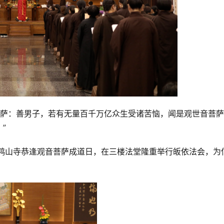
尽意菩萨：善男子，若有无量百千万亿众生受诸苦恼，闻是观世音菩
。
”	