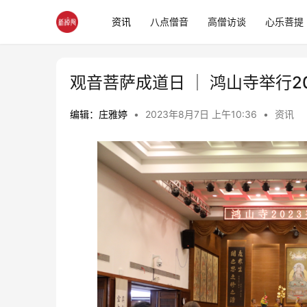
资讯
八点僧音
高僧访谈
心乐菩提
观音菩萨成道日 │ 鸿山寺举行2
编辑：庄雅婷
•
2023年8月7日 上午10:36
•
资讯