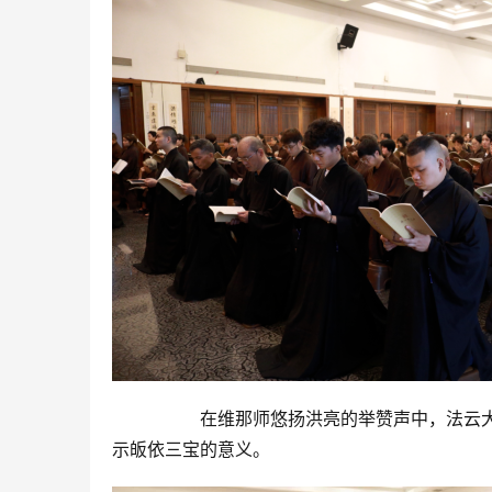
在维那师悠扬洪亮的举赞声中，法云
示皈依三宝的意义。