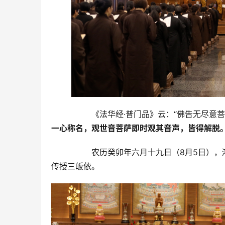
		《法华经·普门品》云：“佛告无
一心称名，观世音菩萨即时观其音声，皆得解脱
		农历癸卯年六月十九日（8月5日），鸿山寺恭逢观音菩萨成道日，在三楼法堂隆重举行皈依法会，为信众
传授三皈依。	