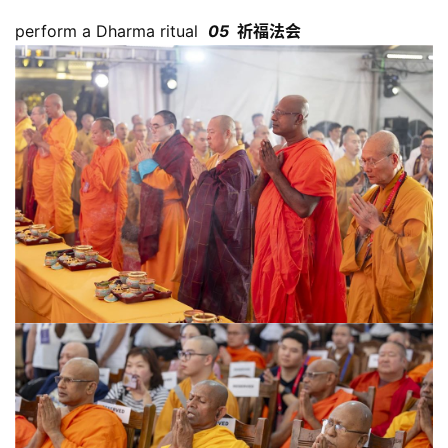
免
perform a Dharma ritual
05
祈福法会
责
声
明