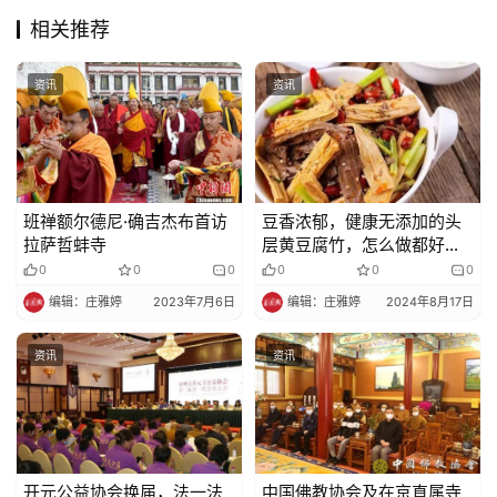
相关推荐
资讯
资讯
班禅额尔德尼·确吉杰布首访
豆香浓郁，健康无添加的头
拉萨哲蚌寺
层黄豆腐竹，怎么做都好
吃！
0
0
0
0
0
0
编辑：庄雅婷
2023年7月6日
编辑：庄雅婷
2024年8月17日
资讯
资讯
开元公益协会换届，法一法
中国佛教协会及在京直属寺