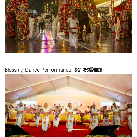
Blessing Dance Performance
02
祝福舞蹈