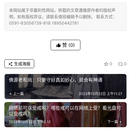
本网站属于非赢利性网站，转载的文章遵循原作者的版权声
明，如有版权异议，请联系值班编辑予以删除。 联系方式：
0591-83056739-818 18950442781
赞
(0)
生成海报
0
0
佛源老和尚：只要守好真如妙心，就会有神通
上一篇
2023年12月22日 上午11:27
网络前可以受戒吗？哪些戒可以在网络上受？看光盘可
以受戒吗？
2023年12月22日 下午2:12
下一篇