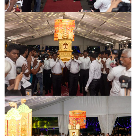
专
题
公
益
慈
善
佛
教
人
登录
注册
物
寺
院
巡