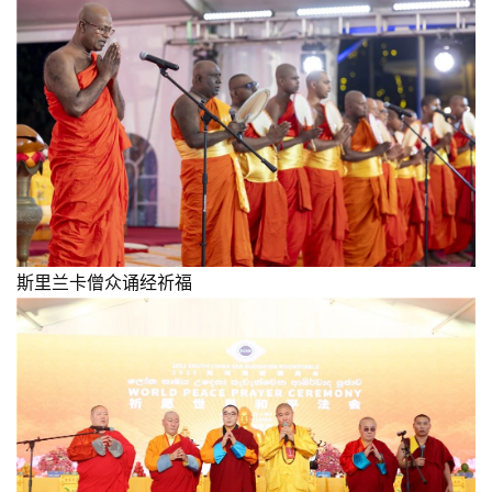
斯里兰卡僧众诵经祈福