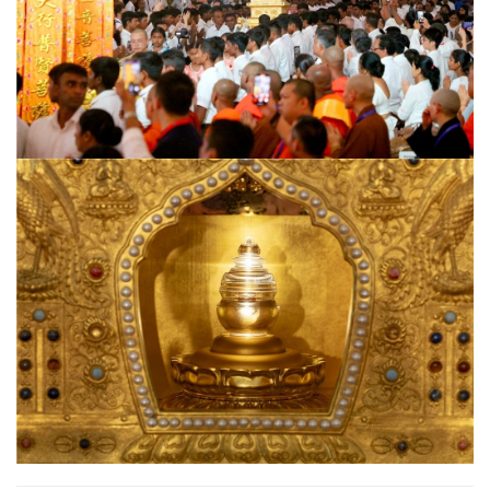
礼
视
频
纪
录
佛
教
艺
术
政
策
法
规