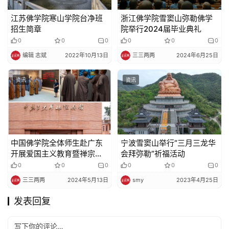
江苏佛学院寒山学院台净班
浙江佛学院雪窦山弥勒佛学
招生简章
院举行2024届毕业典礼
0
0
0
0
0
0
编辑 志斌
2022年10月13日
三三两两
2024年6月25日
资讯
资讯
中国佛学院全体师生赴广东
宁波雪窦山举行“三月三龙华
开展爱国主义教育暨禅宗祖
会拜弥勒”祈福活动
庭实地教学
0
0
0
0
0
0
三三两两
2024年5月13日
smy
2023年4月25日
发表回复