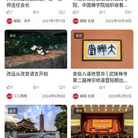
师连任会长
院、中国佛学院组织收看党
的二十大开幕会
7
0
0
0
0
0
编辑：泷中
2021年7月11日
编辑 志斌
2022年10月16日
资讯
资讯
改运从改变语言开始
舍俗入道修慧命 | 武陵禅寺
第二届禅宗修道暨短期出家
营报名通启
0
0
0
7
0
0
三三两两
2024年5月8日
编辑 志斌
2023年2月2日
资讯
资讯