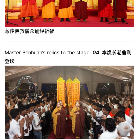
资
讯
藏传佛教僧众诵经祈福
八
点
僧
Master Benhuan’s relics to the stage
04
本焕长老舍利
音
登坛
高
僧
访
谈
心
乐
菩
提