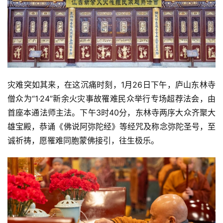
灾难突如其来，在这沉痛时刻，1月26日下午，庐山东林寺
僧众为“1·24”新余火灾事故罹难民众举行专场超荐法会，由
首座本通法师主法。下午3时40分，东林寺两序大众齐聚大
雄宝殿，恭诵《佛说阿弥陀经》等经咒及称念弥陀圣号，至
诚祈祷，愿罹难同胞蒙佛接引，往生极乐。