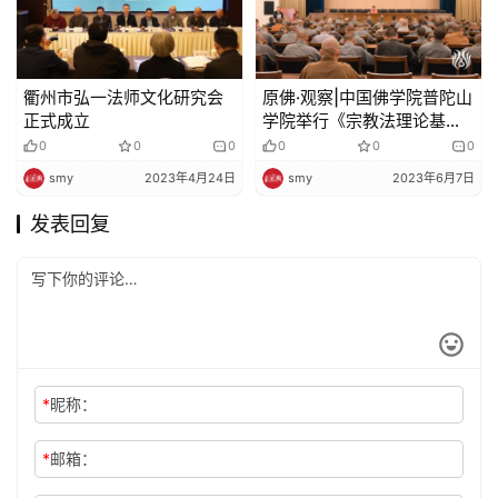
衢州市弘一法师文化研究会
原佛·观察|中国佛学院普陀山
正式成立
学院举行《宗教法理论基础
及实践》主题普法知识讲座
0
0
0
0
0
0
smy
2023年4月24日
smy
2023年6月7日
发表回复
*
昵称：
*
邮箱：