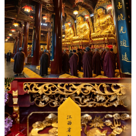
资
讯
八
点
僧
音
高
僧
访
谈