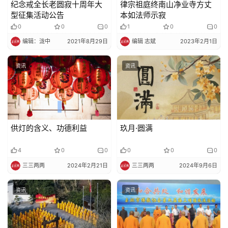
纪念戒全长老圆寂十周年大
律宗祖庭终南山净业寺方丈
型征集活动公告
本如法师示寂
0
0
0
1
0
0
编辑：泷中
2021年8月29日
编辑 志斌
2023年2月1日
资讯
资讯
供灯的含义、功德利益
玖月·圆满
4
0
0
0
0
0
三三两两
2024年2月21日
三三两两
2024年9月6日
资讯
资讯