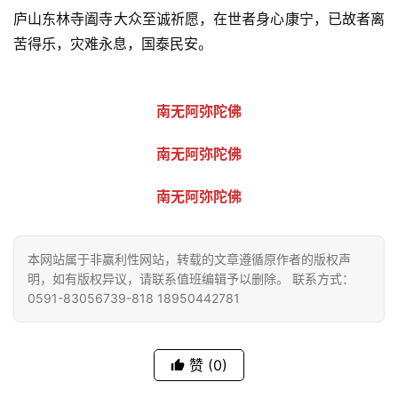
物
庐山东林寺阖寺大众至诚祈愿，在世者身心康宁，已故者离
苦得乐，灾难永息，国泰民安。
寺
院
巡
南无阿弥陀佛
礼
南无阿弥陀佛
视
频
南无阿弥陀佛
纪
录
本网站属于非赢利性网站，转载的文章遵循原作者的版权声
明，如有版权异议，请联系值班编辑予以删除。 联系方式：
0591-83056739-818 18950442781
佛
教
艺
赞
(0)
术