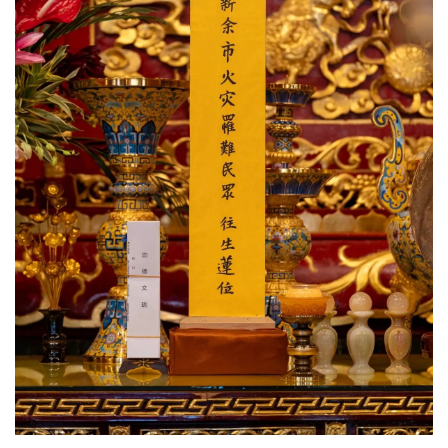
心
乐
菩
提
专
题
公
益
慈
善
佛
教
人
登录
注册