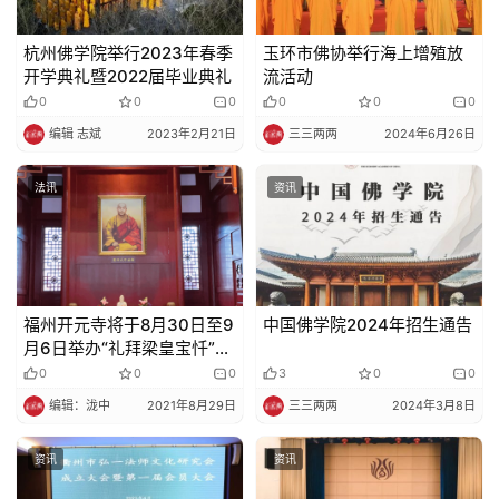
杭州佛学院举行2023年春季
玉环市佛协举行海上增殖放
开学典礼暨2022届毕业典礼
流活动
0
0
0
0
0
0
编辑 志斌
2023年2月21日
三三两两
2024年6月26日
法讯
资讯
福州开元寺将于8月30日至9
中国佛学院2024年招生通告
月6日举办“礼拜梁皇宝忏”法
会，愿有缘善信踊跃预定参
0
0
0
3
0
0
加
编辑：泷中
2021年8月29日
三三两两
2024年3月8日
资讯
资讯