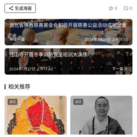
政
生成海报
0
0
策
法
湖北省佛教慈善基金会积极开展慈善公益活动成效显著
规
上一篇
2024年1月27日 上午11:10
免
责
径山寺开展冬季消防安全培训大演练
声
明
2024年1月27日 上午11:42
下一篇
相关推荐
资讯
资讯