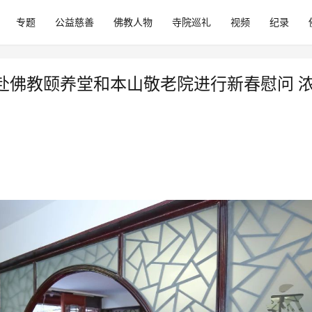
专题
公益慈善
佛教人物
寺院巡礼
视频
纪录
赴佛教颐养堂和本山敬老院进行新春慰问 