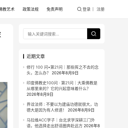
佛教艺术
政策法规
免责声明
登录
注册
浓
近期文章
修行 100 问•第21问｜那些挥之不去的念
头，怎么办？
2026年8月9日
印度佛教史100问 · 第21问｜大乘佛教是
从哪里来的？它的兴起意味着什么？
2026年8月9日
界诠法师 : 不要以为建庙功德就很大，功
德大是因为有人修道！
2026年8月9日
马拉维ACC学子｜台北求学深耕三门外
语，他选择走出舒适圈奔赴远方
2026年8