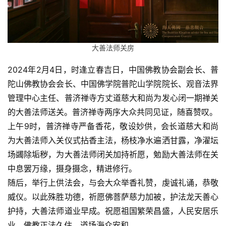
视
频
纪
大善法师关房
录
2024年2月4日，时逢立春吉日，中国佛教协会副会长、普
佛
陀山佛教协会会长、中国佛学院普陀山学院院长、观音法界
教
管理中心主任、普济禅寺方丈道慈大和尚为发心闭一期禅关
艺
的大善法师送关。普济禅寺两序大众共同见证，随喜赞叹。
术
上午9时，普济禅寺严备香花，敬设妙供，会长道慈大和尚
为大善法师入关仪式拈香主法，杨枝净水遍洒甘露，净濯坛
政
场蠲除垢秽，为大善法师闭关加持祈愿，勉励大善法师在关
策
中息罢万缘，摄身摄念，精进修行。
法
随后，举行上供法会，与会大众举香礼赞，虔诚礼诵，恭敬
规
威仪。以此殊胜功德，祈愿佛菩萨慈力加被，护法龙天善心
护持，大善法师道业早成。祝愿祖国繁荣昌盛，人民安居乐
免
责
业，佛教正法久住，道场海众安和。