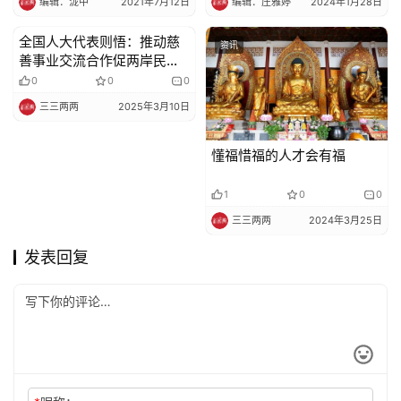
编辑：泷中
2021年7月12日
编辑：庄雅婷
2024年1月28日
全国人大代表则悟：推动慈
资讯
资讯
善事业交流合作促两岸民心
相通
0
0
0
三三两两
2025年3月10日
懂福惜福的人才会有福
1
0
0
三三两两
2024年3月25日
发表回复