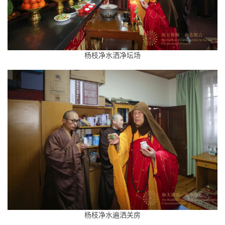
杨枝净水洒净坛场
杨枝净水遍洒关房