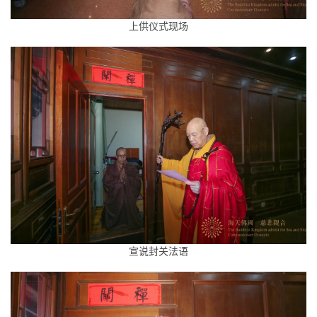
讯
上供仪式现场
八
点
僧
音
高
僧
访
谈
心
乐
宣说封关法语
菩
提
专