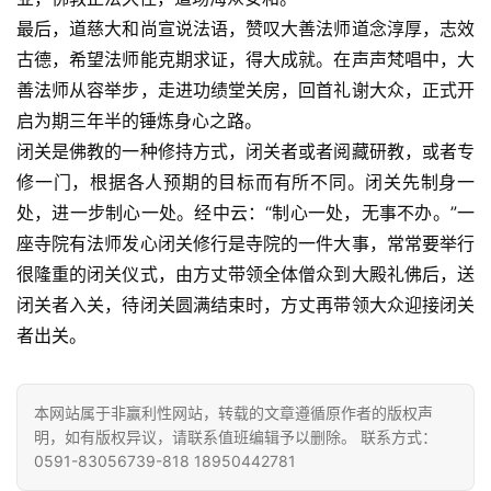
声
最后，道慈大和尚宣说法语，赞叹大善法师道念淳厚，志效
明
古德，希望法师能克期求证，得大成就。在声声梵唱中，大
善法师从容举步，走进功绩堂关房，回首礼谢大众，正式开
启为期三年半的锤炼身心之路。
闭关是佛教的一种修持方式，闭关者或者阅藏研教，或者专
修一门，根据各人预期的目标而有所不同。闭关先制身一
处，进一步制心一处。经中云：“制心一处，无事不办。”一
座寺院有法师发心闭关修行是寺院的一件大事，常常要举行
很隆重的闭关仪式，由方丈带领全体僧众到大殿礼佛后，送
闭关者入关，待闭关圆满结束时，方丈再带领大众迎接闭关
者出关。
本网站属于非赢利性网站，转载的文章遵循原作者的版权声
明，如有版权异议，请联系值班编辑予以删除。 联系方式：
0591-83056739-818 18950442781