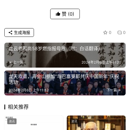
赞
(0)
生成海报
0
0
虚云老和尚58岁燃指报母恩（附：白话翻译）
上一篇
2024年2月6日 上午11:20
龙天欢喜，海会山参加”与巴塞罗那共庆中国新年”庆祝
活动
2024年2月6日 上午11:32
下一篇
相关推荐
资讯
资讯