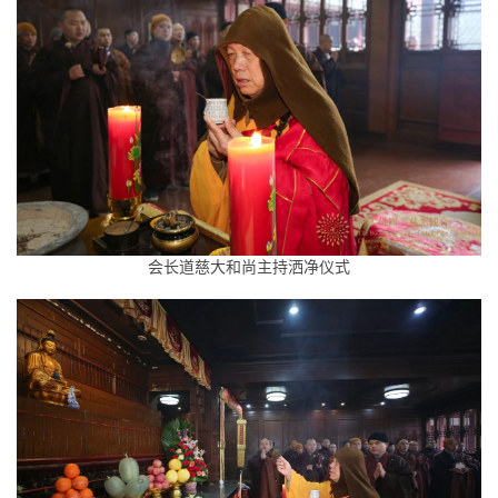
会长道慈大和尚主持洒净仪式