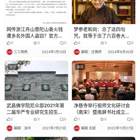
网传浙江舟山普陀山香火钱
梦参老和尚：念了这四句
遭多名外国人盗窃？官方通
咒，就等于念了六百卷大般
报来了！
若
0
0
0
0
0
0
三三两两
2024年1月13日
编辑：庄雅婷
2024年6月30日
资讯
资讯
武昌佛学院尼众部2021年第
净慈寺举行祖师文化研讨会
二届华严专业研究生招生简
（南宋）暨南屏书社成立仪
章
式
2
0
0
1
0
0
编辑：泷中
2021年7月21日
编辑 志斌
2022年11月27日