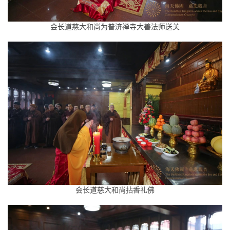
会长道慈大和尚为普济禅寺大善法师送关
会长道慈大和尚拈香礼佛