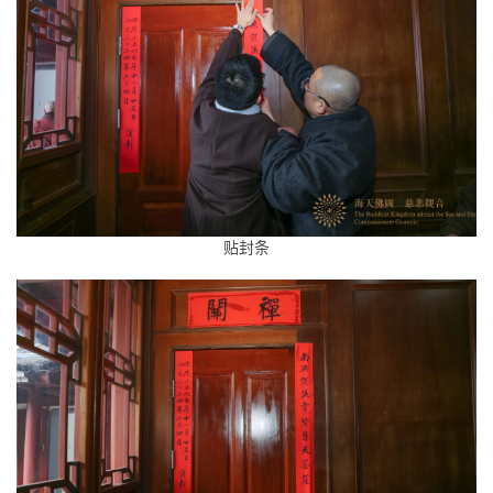
题
公
益
慈
善
佛
教
贴封条
人
登录
注册
物
寺
院
巡
礼