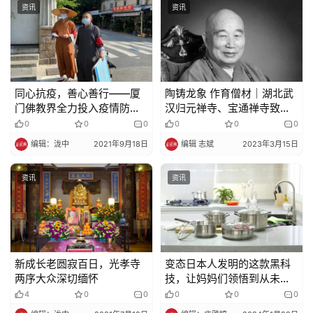
资讯
资讯
同心抗疫，善心善行——厦
陶铸龙象 作育僧材｜湖北武
门佛教界全力投入疫情防控
汉归元禅寺、宝通禅寺致唁
歼灭战
电悼念传印长老
0
0
0
0
0
0
编辑：泷中
2021年9月18日
编辑 志斌
2023年3月15日
资讯
资讯
新成长老圆寂百日，光孝寺
变态日本人发明的这款黑科
两序大众深切缅怀
技，让妈妈们领悟到从未有
过的从未有过的粗暴体验！
4
0
0
0
0
0