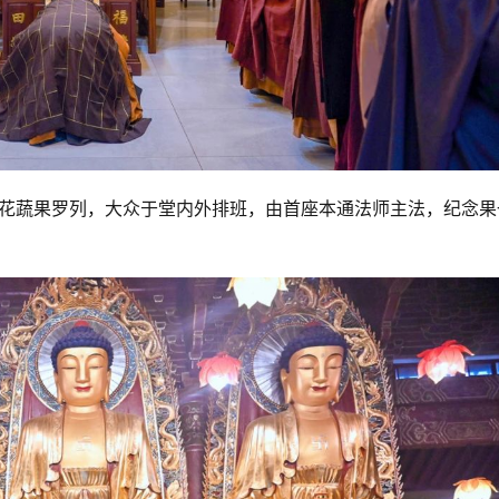
香花蔬果罗列，大众于堂内外排班，由首座本通法师主法，纪念果