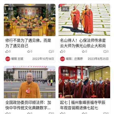
资讯
资讯
修行不是为了遇见佛，而是
名山得人！心保法师传承星
为了遇见自己
云大师为佛光山依止大和尚
0
0
0
0
0
0
编辑 志斌
2022年10月18日
编辑：庄雅婷
2023年8月25日
资讯
资讯
全国政协委员印顺法师：加
起七 | 福州象峰崇福寺甲辰
快中华传统文化典籍数字化
年观音诞精进佛七起七
建设 | 关注
0
0
0
0
0
0