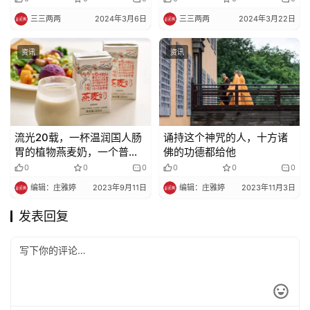
三三两两
2024年3月6日
三三两两
2024年3月22日
资讯
资讯
流光20载，一杯温润国人肠
诵持这个神咒的人，十方诸
胃的植物燕麦奶，一个普通
佛的功德都给他
家庭最长情的告白
0
0
0
0
0
0
编辑：庄雅婷
2023年9月11日
编辑：庄雅婷
2023年11月3日
发表回复