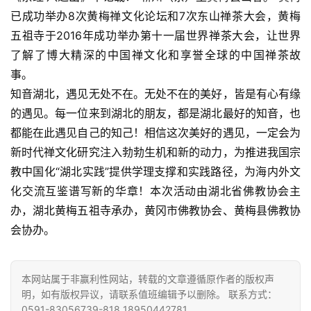
已成功举办8次黄梅禅文化论坛和7次东山禅茶大会，黄梅
五祖寺于2016年成功举办第十一届世界禅茶大会，让世界
了解了博大精深的中国禅文化和享誉全球的中国禅茶故
事。 
知音湖北，遇见无处不在。无处不在的美好，皆是有心有缘
的遇见。每一位来到湖北的朋友，都是湖北最好的知音，也
都能在此遇见自己的知己！相信这次美好的遇见，一定会为
新时代禅文化研究注入勃勃生机和新的动力，为推进我国宗
教中国化“湖北实践”提供学理支撑和实践路径，为海内外文
化交流互鉴谱写新的华章！本次活动由湖北省佛教协会主
办，湖北黄梅五祖寺承办，黄冈市佛教协会、黄梅县佛教协
会协办。
本网站属于非赢利性网站，转载的文章遵循原作者的版权声
明，如有版权异议，请联系值班编辑予以删除。 联系方式：
0591-83056739-818 18950442781