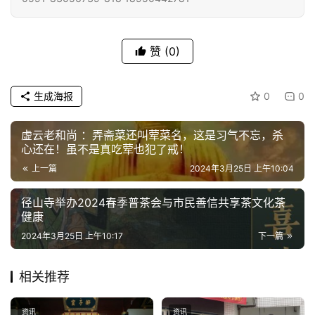
赞
(0)
生成海报
0
0
虚云老和尚 ：弄斋菜还叫荤菜名，这是习气不忘，杀
心还在！虽不是真吃荤也犯了戒！
上一篇
2024年3月25日 上午10:04
径山寺举办2024春季普茶会与市民善信共享茶文化茶
健康
2024年3月25日 上午10:17
下一篇
相关推荐
资讯
资讯