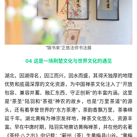
艺
术
政
策
法
“锦书来”正慈法师书法展
规
0
4
这是一场荆楚文化与世界文化的遇见
免
责
湖北，因湖得名，因江而兴，因水而盛，其得天独厚的地理
声
优势和底蕴深厚的文化资源，为中国禅茶文化注入了“开放
明
包容、兼容并蓄、融汇东西、守正创新”的丰富内涵。这里
是“茶圣”陆羽和“茶祖”神农的故乡，也是“万里茶道”的源
头，还有着享誉世界的“东方茶港”，茶韵香飘万里，茶事绵
延千年。湖北黄梅为禅宗发祥地，禅茶文化悠久、资源丰
富。早在中唐时期，陆羽实地察访黄梅禅茶，并在他的名著
《茶经·八之出》中记载：“蕲州（茶）生黄梅县山谷。”黄梅