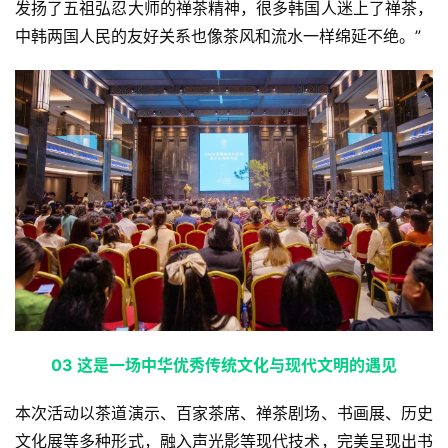
发扬了五祖弘忍大师的禅茶精神，很多韩国人迷上了禅茶，
僧
中韩两国人民的友好关系也像茶风和流水一样绵延不绝。”
访
谈
心
乐
菩
提
专
题
公
益
0
3 
这是一场
中华优秀传统文化与现代文明的遇见
慈
善
本次活动以茶道演示、百家茶席、禅茶剧场、书画展、历史
文化展等多种形式，融入声光影等现代技术，完美呈现出书