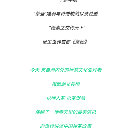
“茶圣”陆羽与诗僧皎然以茶论道
  “缁素之交传天下”
诞生世界首部《茶经》
今天 来自海内外的禅茶文化爱好者
相聚湖北黄梅
以禅入茶 以茶促融
演绎了一场春天里的最美遇见
向世界讲述中国禅茶故事