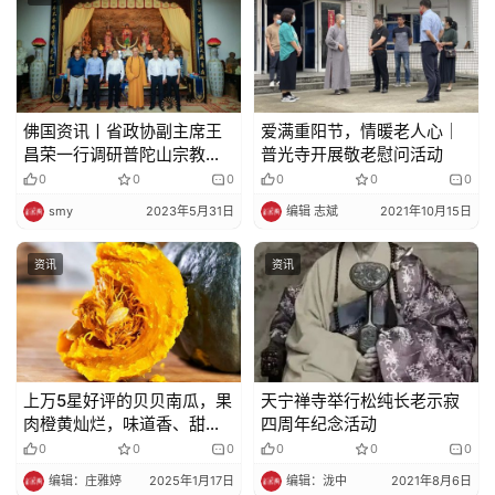
佛国资讯丨省政协副主席王
爱满重阳节，情暖老人心│
昌荣一行调研普陀山宗教工
普光寺开展敬老慰问活动
作
0
0
0
0
0
0
smy
2023年5月31日
编辑 志斌
2021年10月15日
资讯
资讯
上万5星好评的贝贝南瓜，果
天宁禅寺举行松纯长老示寂
肉橙黄灿烂，味道香、甜、
四周年纪念活动
粉、糯，让人一口沦陷！！
0
0
0
0
0
0
编辑：庄雅婷
2025年1月17日
编辑：泷中
2021年8月6日