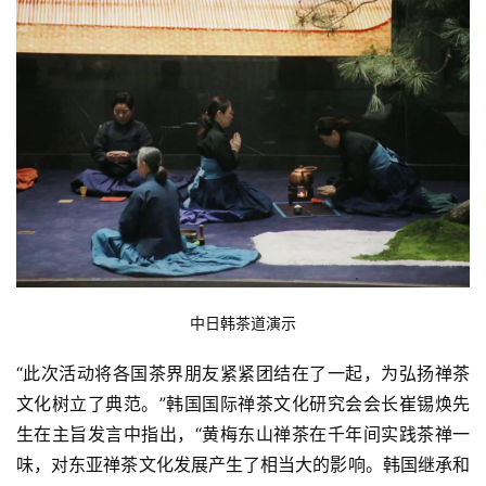
资
讯
中日韩茶道演示
八
点
“此次活动将各国茶界朋友紧紧团结在了一起，为弘扬禅茶
僧
文化树立了典范。”韩国国际禅茶文化研究会会长崔锡焕先
音
生在主旨发言中指出，“黄梅东山禅茶在千年间实践茶禅一
味，对东亚禅茶文化发展产生了相当大的影响。韩国继承和
高