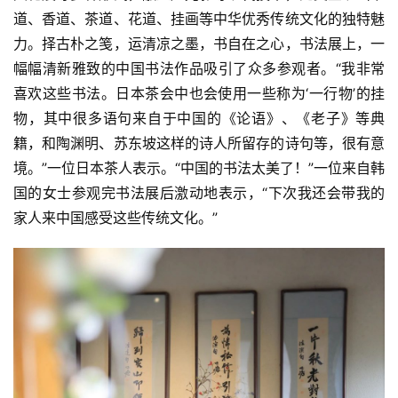
佛
道、香道、茶道、花道、挂画等中华优秀传统文化的独特魅
教
力。择古朴之笺，运清凉之墨，书自在之心，书法展上，一
人
登录
注册
物
幅幅清新雅致的中国书法作品吸引了众多参观者。“我非常
喜欢这些书法。日本茶会中也会使用一些称为‘一行物’的挂
寺
物，其中很多语句来自于中国的《论语》、《老子》等典
院
籍，和陶渊明、苏东坡这样的诗人所留存的诗句等，很有意
巡
境。”一位日本茶人表示。“中国的书法太美了！”一位来自韩
礼
国的女士参观完书法展后激动地表示，“下次我还会带我的
家人来中国感受这些传统文化。”
视
频
纪
录
佛
教