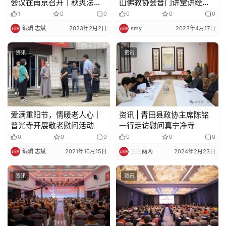
会议在南京召开｜秋爽法师
山佛教协会普门讲堂讲经法
教
当选会长
会 能进法师讲授《<童蒙止
1
0
0
0
0
0
艺
观>与现代生活》
编辑 志斌
2023年2月2日
smy
2023年4月17日
术
资讯
资讯
政
策
法
规
爱满重阳节，情暖老人心│
资讯 | 青田县政协主席陈铭
免
普光寺开展敬老慰问活动
一行走访慰问真宁净寺
责
0
0
0
0
0
0
声
编辑 志斌
2021年10月15日
三三两两
2024年2月23日
明
资讯
资讯