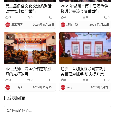
第二届侨僧文化交流系列活
2021年湖州市第十届汉传佛
动在福建厦门举行
教讲经交流会隆重举行
0
0
0
4
0
0
三三两两
2024年11月25日
编辑：泷中
2021年7月22日
资讯
资讯
本性法师：爱国侨僧慈航法
辽宁：以加强互联网宗教事
师的光辉岁月
务管理为抓手 切实提升宗教
事务治理现代化水平
0
0
0
0
0
0
三三两两
2024年12月10日
smy
2023年4月7日
发表回复