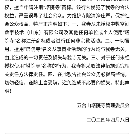
权，擅自申请注册“塔院寺”商标。该行为侵犯了我寺的合法
权益，严重误导了社会公众。为维护寺院清净庄严，保护社
会公众权益，特严正声明如下：一、我寺从未授权中数空间
数字技术（山东）有限公司及其他任何单位或个人使用“塔
院寺”名称注册商标或者进行任何非宗教活动。二、一切冒
用、擅用“塔院寺”名义从事商业活动的行为均与我寺无关，
由此造成的一切责任及损失与我寺无关。三、对于任何未经
授权使用“塔院寺”名称的行为，我寺将采取法律措施追究相
关责任方法律责任。四、在此敬告社会公众务必提高警惕，
资
切勿轻信，谨防上当受骗，避免造成不必要的损失。特此声
讯
明！
八
五台山塔院寺管理委员会
点
僧
二〇二四年四月八日
音