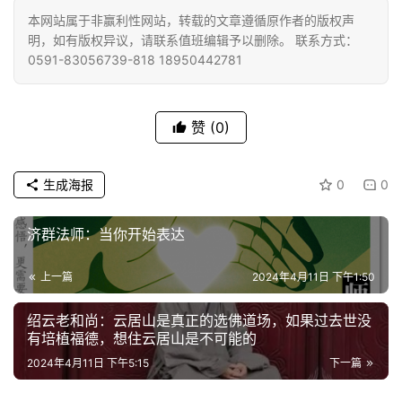
高
本网站属于非赢利性网站，转载的文章遵循原作者的版权声
僧
明，如有版权异议，请联系值班编辑予以删除。 联系方式：
访
0591-83056739-818 18950442781
谈
心
赞
(0)
乐
菩
生成海报
0
0
提
济群法师：当你开始表达
专
题
上一篇
2024年4月11日 下午1:50
公
绍云老和尚：云居山是真正的选佛道场，如果过去世没
益
有培植福德，想住云居山是不可能的
慈
2024年4月11日 下午5:15
下一篇
善