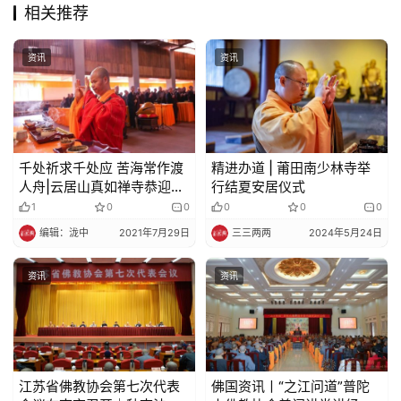
相关推荐
佛
教
资讯
资讯
人
登录
注册
物
寺
院
千处祈求千处应 苦海常作渡
精进办道 | 莆田南少林寺举
巡
人舟|云居山真如禅寺恭迎观
行结夏安居仪式
礼
音菩萨成道吉日
1
0
0
0
0
0
编辑：泷中
2021年7月29日
三三两两
2024年5月24日
视
频
资讯
资讯
纪
录
江苏省佛教协会第七次代表
佛国资讯丨“之江问道”普陀
佛