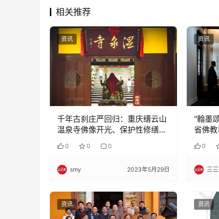
相关推荐
资讯
资讯
千年古刹庄严回归：重庆缙云山
“翰墨
温泉寺佛像开光、保护性修缮落
省佛教
成庆典圆满
中国成
0
0
0
0
画院美
smy
2023年5月29日
三三
资讯
资讯