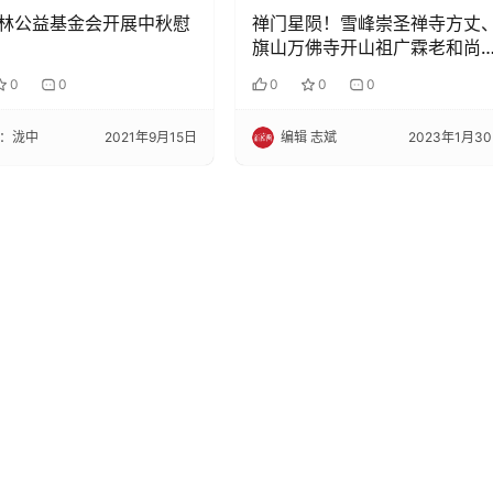
林公益基金会开展中秋慰
禅门星陨！雪峰崇圣禅寺方丈
旗山万佛寺开山祖广霖老和尚
详示寂
0
0
0
0
0
：泷中
2021年9月15日
编辑 志斌
2023年1月3