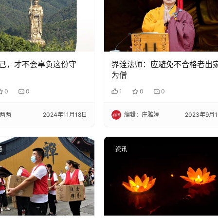
己，才不会辜负这份守
界诠法师：应避免不合格者出
为僧
0
0
1
0
0
两两
2024年11月18日
编辑：庄雅婷
2023年9月
善
资讯