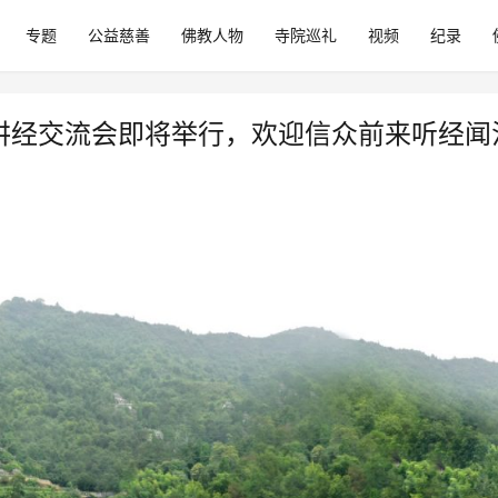
专题
公益慈善
佛教人物
寺院巡礼
视频
纪录
教讲经交流会即将举行，欢迎信众前来听经闻