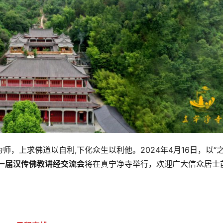
，上求佛道以自利,下化众生以利他。2024年4月16日，以“
十一届汉传佛教讲经交流会
将在真宁净寺举行，欢迎广大信众居士