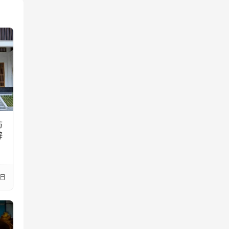
访
辞
7日