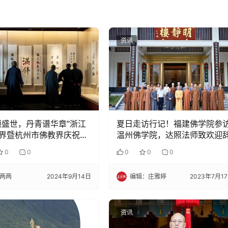
资讯
颂盛世，丹青谱华章”浙江
夏日走访行记！福建佛学院参
界暨杭州市佛教界庆祝新
温州佛学院，达照法师致欢迎
立75周年书画展在杭州国
0
0
0
0
0
术馆开幕
两两
2024年9月14日
编辑：庄雅婷
2023年7月1
资讯