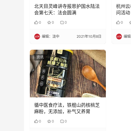
北天目灵峰讲寺报恩护国水陆法
杭州云
会第七天：法会圆满
问活动
0
0
0
0
编辑：泷中
2021年10月8日
编辑
资讯
循中医食疗法，铁棍山药核桃芝
麻粉，无添加，补气又养胃
0
0
0