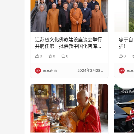
江苏省文化佛教建设座谈会举行
忠于自
并聘任第一批佛教中国化智库专
护！
家
0
0
0
0
三三两两
2024年3月28日
三三
资讯
公益慈