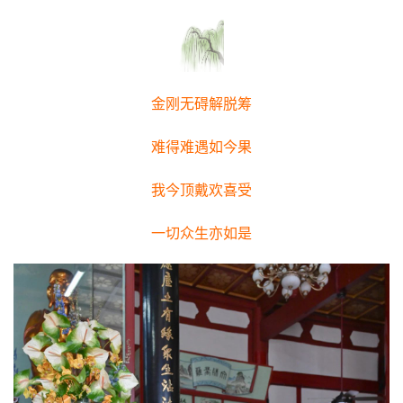
金刚无碍解脱筹
难得难遇如今果
我今顶戴欢喜受
一切众生亦如是