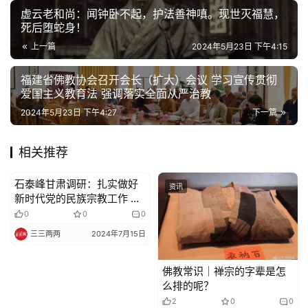
虚云老和尚：闻钟卧不起，护法善神嗔。现世灭福慧，
死后堕蛇身！
上一篇
2024年5月23日 下午4:15
福建省佛教协会召开会长（扩大）会议 学习宣传贯彻
爱国主义教育法 强调落实全面从严治教
2024年5月23日 下午4:27
下一篇
相关推荐
石泰峰甘肃调研：扎实做好
资讯
资讯
新时代党的民族宗教工作 推
动铸牢中华民族共同体意识
0
0
0
和我国宗教中国化工作走深
三三两两
2024年7月15日
走实
佛教常识｜禅宗的字辈是怎
么排的呢？
2
0
0