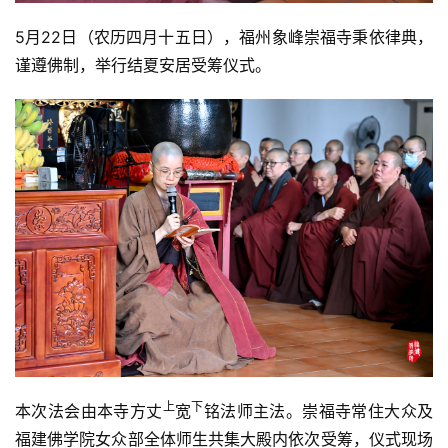
5月22日（农历四月十五日），福州象峰崇福寺秉依律典，
谨遵佛制，举行结夏安居受筹仪式。
上
下
本次法会由本寺方丈
宽
铭法师主法。崇福寺常住大众及
福建佛学院女众部全体师生共集大殿内依次受筹，仪式现场