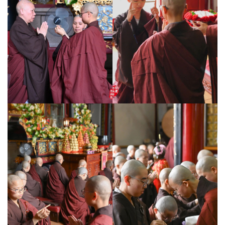
八
点
僧
音
高
僧
访
谈
心
乐
菩
提
专
题