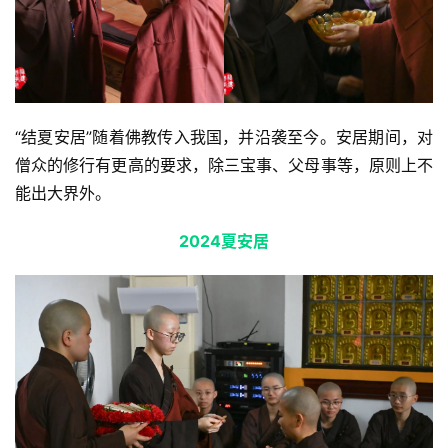
公
益
慈
善
“结夏安居”随着佛教传入我国，并沿袭至今。安居期间，对
佛
僧众的修行有更高的要求，除三宝事、父母事等，原则上不
教
能出大界外。
人
登录
注册
物
2024夏安居
寺
院
巡
礼
视
频