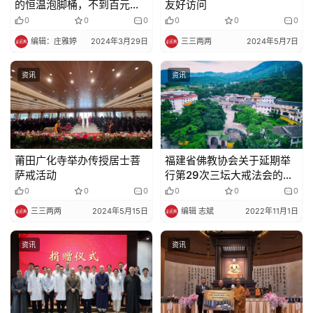
的恒温泡脚桶，不到百元，
友好访问
谁用谁爽~
0
0
0
0
0
0
编辑：庄雅婷
2024年3月29日
三三两两
2024年5月7日
资讯
资讯
莆田广化寺举办传授居士菩
福建省佛教协会关于延期举
萨戒活动
行第29次三坛大戒法会的通
告
0
0
0
0
0
0
三三两两
2024年5月15日
编辑 志斌
2022年11月1日
资讯
资讯