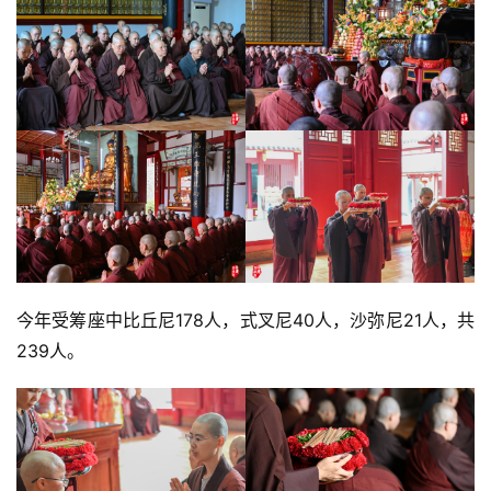
今年受筹座中比丘尼178人，式叉尼40人，沙弥尼21人，共
239人。