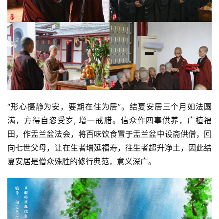
“形心摄静为安，要期在住为居”。结夏安居三个月如法圆
满，方得自恣受岁, 增一戒腊。信众作四事供养，广植福
田，作盂兰盆法会，将百味饮食置于盂兰盆中设斋供僧，回
向七世父母，让在生者增延福寿，往生者超升净土，因此结
夏安居是僧众殊胜的修行典范，意义深广。