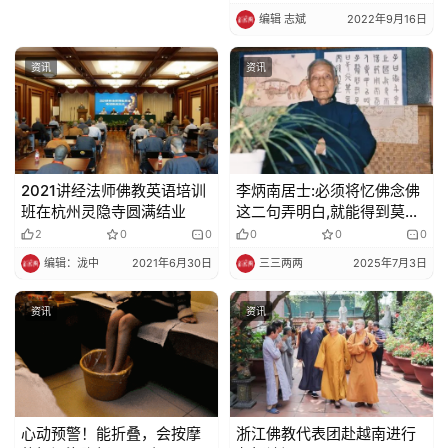
编辑 志斌
2022年9月16日
资讯
资讯
2021讲经法师佛教英语培训
李炳南居士:必须将忆佛念佛
班在杭州灵隐寺圆满结业
这二句弄明白,就能得到莫大
的利益
2
0
0
0
0
0
编辑：泷中
2021年6月30日
三三两两
2025年7月3日
资讯
资讯
心动预警！能折叠，会按摩
浙江佛教代表团赴越南进行