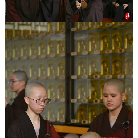
纪
录
佛
教
艺
术
政
策
法
规
免
责
声