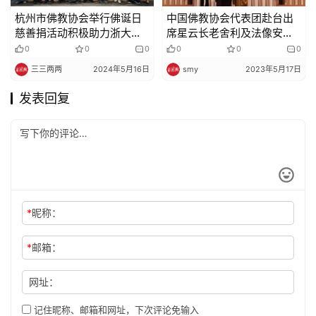
杭州市佛教协会举行佛诞日
中国佛教协会代表团赴台出
慈善捐活动积极助力浙大一
席星云长老舍利及法像安座
院医疗救助事业
典礼暨赞颂会活动
0
0
0
0
0
0
三三两两
2024年5月16日
smy
2023年5月17日
发表回复
*
昵称：
*
邮箱：
网址：
记住昵称、邮箱和网址，下次评论免输入