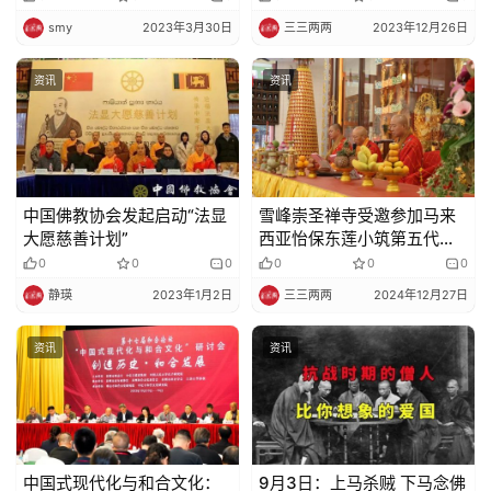
smy
2023年3月30日
三三两两
2023年12月26日
资讯
资讯
中国佛教协会发起启动“法显
雪峰崇圣禅寺受邀参加马来
大愿慈善计划”
西亚怡保东莲小筑第五代续
延出家受沙弥尼戒仪式
0
0
0
0
0
0
静瑛
2023年1月2日
三三两两
2024年12月27日
资讯
资讯
中国式现代化与和合文化：
9月3日：上马杀贼 下马念佛