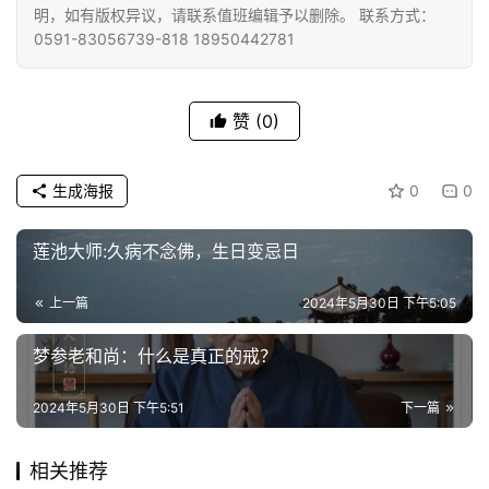
明，如有版权异议，请联系值班编辑予以删除。 联系方式：
艺
0591-83056739-818 18950442781
术
政
赞
(0)
策
法
规
生成海报
0
0
免
莲池大师:久病不念佛，生日变忌日
责
声
上一篇
2024年5月30日 下午5:05
明
梦参老和尚：什么是真正的戒？
2024年5月30日 下午5:51
下一篇
相关推荐