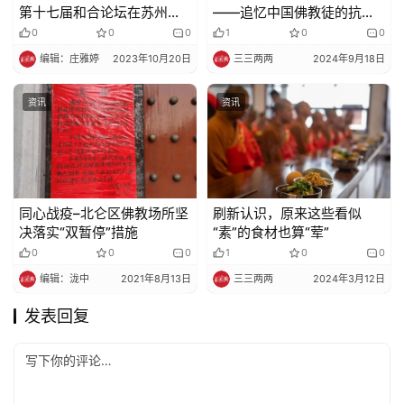
第十七届和合论坛在苏州圆
——追忆中国佛教徒的抗日
满举行
壮举
0
0
0
1
0
0
编辑：庄雅婷
2023年10月20日
三三两两
2024年9月18日
资讯
资讯
同心战疫–北仑区佛教场所坚
刷新认识，原来这些看似
决落实“双暂停”措施
“素”的食材也算“荤”
0
0
0
1
0
0
编辑：泷中
2021年8月13日
三三两两
2024年3月12日
发表回复