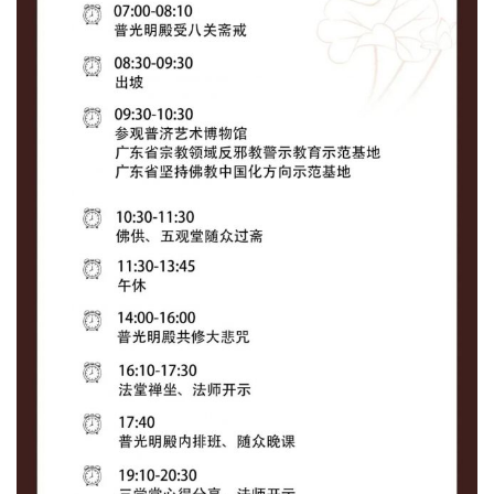
僧
访
谈
心
乐
菩
提
专
题
公
益
慈
善