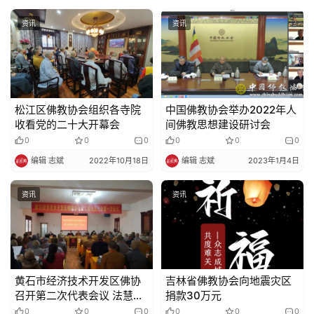
资讯
资讯
松江区佛教协会组织各寺院
中国佛教协会举办2022年人
收看党的二十大开幕会
间佛教思想建设研讨会
0
0
0
0
0
0
编辑 志斌
2022年10月18日
编辑 志斌
2023年1月4日
资讯
资讯
黄石市经济技术开发区佛协
吉林省佛教协会向地震灾区
召开第二次代表会议 法慧法
捐款30万元
师当选为第二届理事会会长
0
0
0
0
0
0