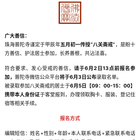
广大善信：
珠海普陀寺谨定于甲辰年
五月初一传授“八关斋戒”
，是盼十
方善信、护法居士参加，长养善根，共沾法喜。 
符合要求、发心受戒的善信，
请于6月2日13点前报名参
加，
普陀寺微信公众平台
将于6月3日公布
录取名单。
被录取参加八关斋戒的居士于
6月5日【09：00-15：00】
携带本人身份证
于客堂报到，办理领取胸卡、服装、登记住
宿等相关手续。
报名方式
编辑短信：姓名+性别+年龄+本人联系电话+紧急联系电话