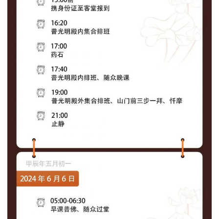
资
讯
八
点
僧
音
高