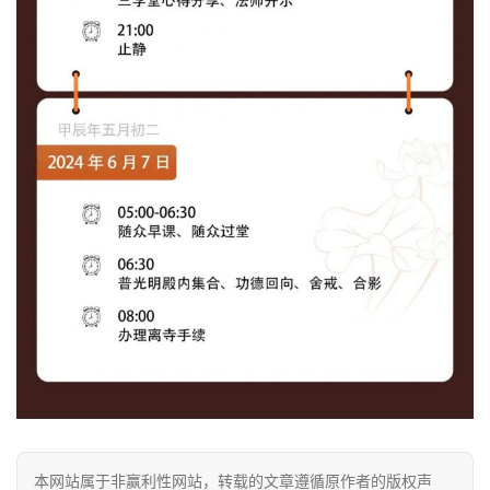
佛
教
人
登录
注册
物
寺
院
巡
礼
视
频
纪
录
佛
本网站属于非赢利性网站，转载的文章遵循原作者的版权声
教