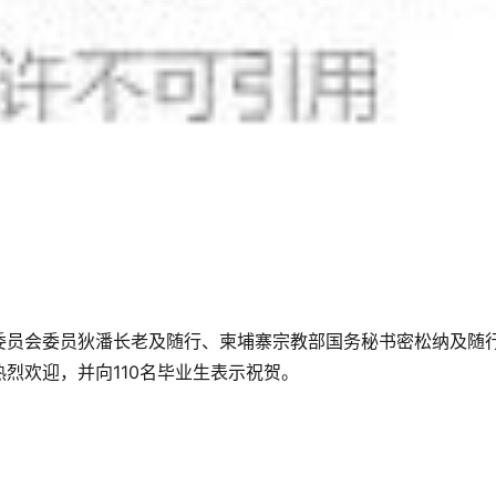
委员会委员狄潘长老及随行、柬埔寨宗教部国务秘书密松纳及随
烈欢迎，并向110名毕业生表示祝贺。