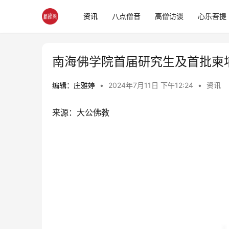
资讯
八点僧音
高僧访谈
心乐菩提
南海佛学院首届研究生及首批柬
编辑：庄雅婷
•
2024年7月11日 下午12:24
•
资讯
来源：大公佛教