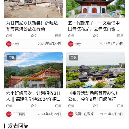
为甘南尼众送新装！萨嘎达
五一假期来了，一文看懂中
瓦节慧海公益在行动
国寺院布局，去寺院再也不
用犯迷糊！
0
0
0
0
0
0
smy
2023年4月27日
smy
2023年4月29日
资讯
资讯
六个班级层次，计划招收311
《宗教活动场所管理办法》
人 || 福建佛学院2024年招生
公布，今年9月1日起施行
简章
0
0
0
0
0
0
三三两两
2024年4月22日
编辑：庄雅婷
2023年7月31日
发表回复