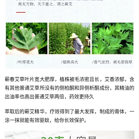
提
专
题
公
益
慈
善
蕲春艾草叶片宽大肥厚，植株被毛浓密且长，艾香浓郁，含
佛
有其他普通艾草所没有的侧柏酮和异侧析酮成份，其精油的
教
出油率也高出普通艾草两倍，药效更持久
人
登录
注册
物
萃取后的蕲艾精华，疗效得到了最大发挥，制成的膏体，一
涂一抹就能有效驱蚊，给你长效保护。
寺
院