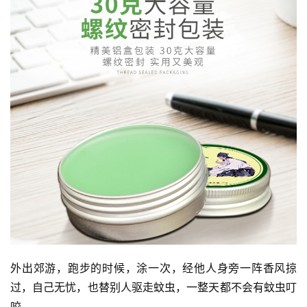
巡
礼
视
频
纪
录
佛
教
艺
术
政
外出郊游，跑步的时候，涂一次，经他人身旁一阵香风掠
策
法
过，自己无忧，也替别人驱走蚊虫，一整天都不会有蚊虫叮
规
咬。