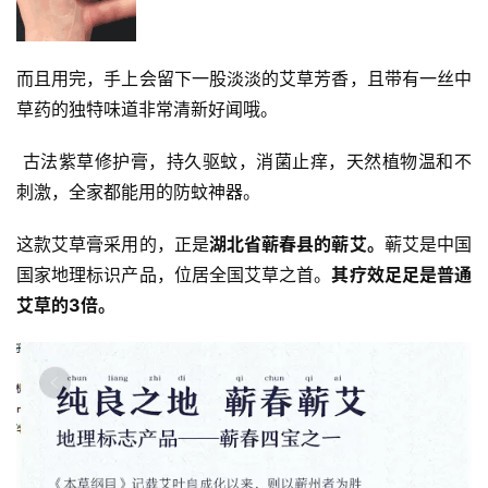
资
而且用完，手上会留下一股淡淡的艾草芳香，且带有一丝中
讯
草药的独特味道非常清新好闻哦。
八
 古法紫草修护膏，持久驱蚊，消菌止痒，天然植物温和不
点
刺激，全家都能用的防蚊神器。
僧
音
这款艾草膏采用的，正是
湖北省蕲春县的蕲艾。
蕲艾是中国
国家地理标识产品，位居全国艾草之首。
其疗效足足是普通
高
艾草的3倍。
僧
访
谈
心
乐
菩