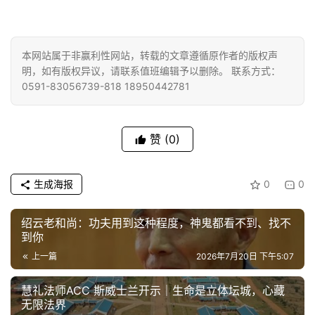
本网站属于非赢利性网站，转载的文章遵循原作者的版权声
明，如有版权异议，请联系值班编辑予以删除。 联系方式：
0591-83056739-818 18950442781
赞
(0)
生成海报
0
0
绍云老和尚：功夫用到这种程度，神鬼都看不到、找不
到你
上一篇
2026年7月20日 下午5:07
慧礼法师ACC 斯威士兰开示｜生命是立体坛城，心藏
无限法界