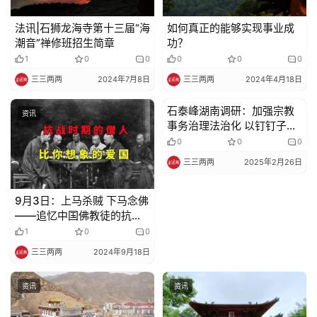
法讯|石狮龙海寺第十三届“海
如何真正的能够实现事业成
潮音”禅修班招生简章
功？
1
0
0
0
0
0
三三两两
2024年7月8日
三三两两
2024年4月18日
石泰峰湖南调研：加强宗教
资讯
资讯
事务治理法治化 以钉钉子精
神抓好统战工作各项任务落
0
0
0
地落实
三三两两
2025年2月26日
9月3日：上马杀贼 下马念佛
——追忆中国佛教徒的抗日
壮举
1
0
0
三三两两
2024年9月18日
资讯
资讯