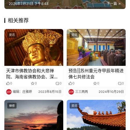
2026年7月21日 下午8:48
下一篇
相关推荐
资讯
资讯
天津市佛教协会和大悲禅
预告||苏州重元寺甲辰年精进
院、海南省佛教协会、深圳
佛七共修法会
弘法寺向灾区捐款
0
0
0
0
0
0
编辑：庄雅婷
2023年8月15日
三三两两
2024年10月29日
禅修
资讯