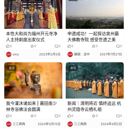
本性大和尚为福州开元寺净
申遗成功！一起探访泉州最
人主持剃度出家仪式
大佛教寺院 感受世遗之美
0
0
0
0
0
0
smy
2023年5月5日
编辑：泷中
2021年7月27日
资讯
资讯
我今灌沐诸如来 | 莆田南少
新闻｜清明将近 慎终追远 杭
林寺浴佛法会​圆满
州灵隐寺云栖礼祖
0
0
0
0
0
0
三三两两
2024年5月15日
三三两两
2024年4月2日