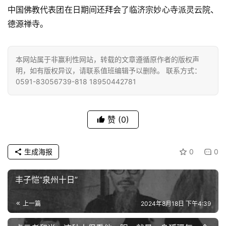
善
中国佛教代表团在日期间还拜会了临济宗妙心寺派灵云院、
德源禅寺。
佛
教
本网站属于非赢利性网站，转载的文章遵循原作者的版权声
人
登录
注册
明，如有版权异议，请联系值班编辑予以删除。 联系方式：
物
0591-83056739-818 18950442781
寺
院
赞
(0)
巡
礼
生成海报
0
0
视
频
丰子恺“泉州十日”
纪
上一篇
2024年8月18日 下午4:39
录