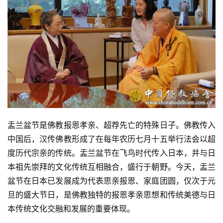
音
高
僧
访
谈
心
乐
菩
盂兰盆节是佛教报恩孝亲、超荐先亡的特殊日子。佛教传入
提
中国后，汉传佛教形成了在每年农历七月十五举行法会以超
度历代宗亲的传统。盂兰盆节在飞鸟时代传入日本，并与日
专
本祖先崇拜的文化传统互相融合，盛行于朝野。今天，盂兰
题
盆节在日本已发展成为代表思亲报恩、家庭团圆，仅次于元
旦的盛大节日，是佛教独特的报恩孝亲思想和传统美德与日
公
益
本传统文化交融和发展的重要体现。
慈