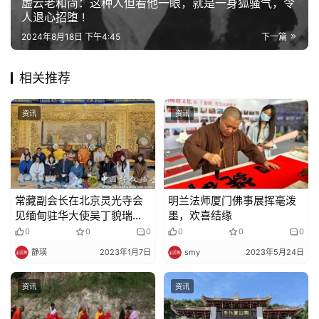
虚云老和尚：这种人但看他一眼，就是一身狐骚气，令
人退心招堕 !
佛
2024年8月18日 下午4:45
下一篇
教
艺
术
相关推荐
政
资讯
资讯
策
法
规
​常藏副会长在北京灵光寺会
明兰法师厦门佛事展挥毫泼
免
见缅甸驻华大使吴丁貌瑞先
墨，欢喜结缘
责
生及夫人一行
0
0
0
0
0
0
声
静瑛
2023年1月7日
smy
2023年5月24日
明
资讯
资讯