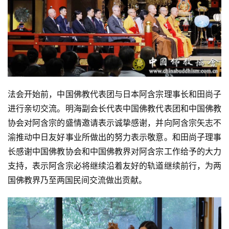
法会开始前，中国佛教代表团与日本阿含宗理事长和田尚子
进行亲切交流。明海副会长代表中国佛教代表团和中国佛教
协会对阿含宗的盛情邀请表示诚挚感谢，并向阿含宗矢志不
渝推动中日友好事业所做出的努力表示敬意。和田尚子理事
长感谢中国佛教协会和中国佛教界对阿含宗工作给予的大力
资
支持，表示阿含宗必将继续沿着友好的轨道继续前行，为两
讯
国佛教界乃至两国民间交流做出贡献。
八
点
僧