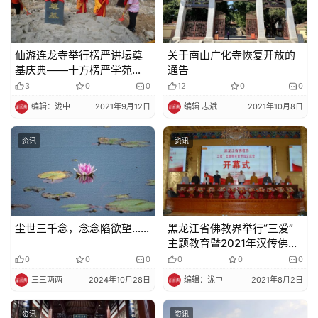
仙游连龙寺举行楞严讲坛奠
关于南山广化寺恢复开放的
基庆典——十方楞严学苑男
通告
众部
3
0
0
12
0
0
编辑：泷中
2021年9月12日
编辑 志斌
2021年10月8日
资讯
资讯
尘世三千念，念念陷欲望……
黑龙江省佛教界举行“三爱”
主题教育暨2021年汉传佛教
讲经交流会
0
0
0
0
0
0
三三两两
2024年10月28日
编辑：泷中
2021年8月2日
资讯
资讯