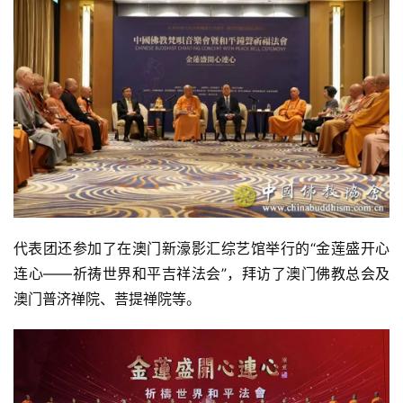
音
高
僧
访
谈
心
乐
菩
提
代表团还参加了在澳门新濠影汇综艺馆举行的“金莲盛开心
连心——祈祷世界和平吉祥法会”，拜访了澳门佛教总会及
专
澳门普济禅院、菩提禅院等。
题
公
益
慈