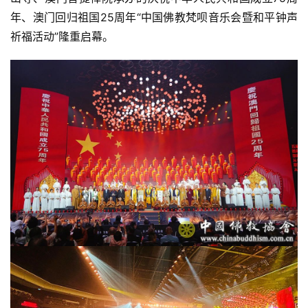
年、澳门回归祖国25周年“中国佛教梵呗音乐会暨和平钟声
祈福活动”隆重启幕。