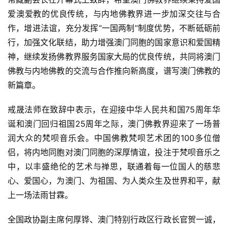
爱澳爱教的优良传统，与内地佛教界进一步加深交往与合
作，增进法谊，充分发挥“一国两制”制度优势，不断砥砺前
行，加强文化联结，助力增强澳门同胞的国家意识和爱国精
神，继续发扬佛教界服务国家大局的优良传统，共同将澳门
佛教与内地佛教的交流与合作推向新高度，谱写澳门佛教的
新篇章。
戒晟法师在致辞中表示，在迎接中华人民共和国75周年华
诞和澳门回归祖国25周年之际，澳门佛教界迎来了一场普
润大众的梵呗音乐会。中国佛教梵呗艺术团的100多位僧
侣，将内地同胞对澳门同胞的深厚情谊，投注于梵呗音乐之
中，以丰盛绝伦的艺术与禅思，联通着每一位国人的慈悲
心、爱国心，为澳门、为祖国、为人类众生及世界和平，献
上一场法雨甘霖。
全国政协副主席何厚铧、澳门特别行政区行政长官贺一诚，