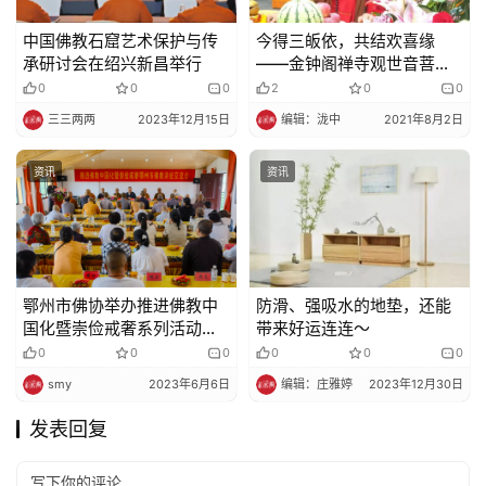
中国佛教石窟艺术保护与传
今得三皈依，共结欢喜缘
承研讨会在绍兴新昌举行
——金钟阁禅寺观世音菩萨
成道皈依法会功德圆满
0
0
0
2
0
0
三三两两
2023年12月15日
编辑：泷中
2021年8月2日
资讯
资讯
鄂州市佛协举办推进佛教中
防滑、强吸水的地垫，还能
国化暨崇俭戒奢系列活动专
带来好运连连～
题讲经交流会
0
0
0
0
0
0
smy
2023年6月6日
编辑：庄雅婷
2023年12月30日
发表回复