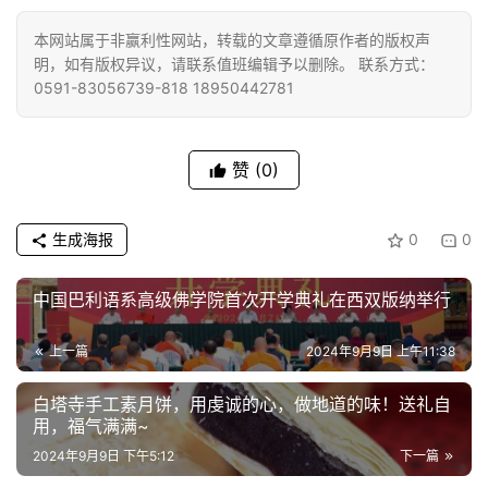
本网站属于非赢利性网站，转载的文章遵循原作者的版权声
佛
明，如有版权异议，请联系值班编辑予以删除。 联系方式：
教
0591-83056739-818 18950442781
艺
术
赞
(0)
政
策
法
生成海报
0
0
规
中国巴利语系高级佛学院首次开学典礼在西双版纳举行
免
责
上一篇
2024年9月9日 上午11:38
声
明
白塔寺手工素月饼，用虔诚的心，做地道的味！送礼自
用，福气满满~
2024年9月9日 下午5:12
下一篇