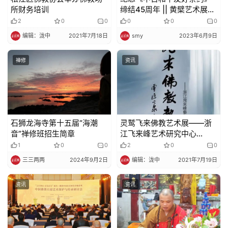
所财务培训
缔结45周年 || 黄檗艺术展在
日本东京开幕，福建本性法
2
0
0
0
0
0
师与定明法师出席
编辑：泷中
2021年7月18日
smy
2023年6月9日
禅修
资讯
石狮龙海寺第十五届“海潮
灵鹫飞来佛教艺术展——浙
音”禅修班招生简章
江飞来峰艺术研究中心
（筹）书画作品展
1
0
0
2
0
0
三三两两
2024年9月2日
编辑：泷中
2021年7月19日
资讯
资讯