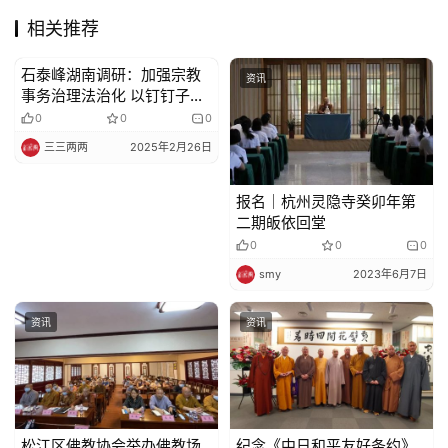
相关推荐
石泰峰湖南调研：加强宗教
资讯
资讯
事务治理法治化 以钉钉子精
神抓好统战工作各项任务落
0
0
0
地落实
三三两两
2025年2月26日
报名｜杭州灵隐寺癸卯年第
二期皈依回堂
0
0
0
smy
2023年6月7日
资讯
资讯
松江区佛教协会举办佛教场
纪念《中日和平友好条约》