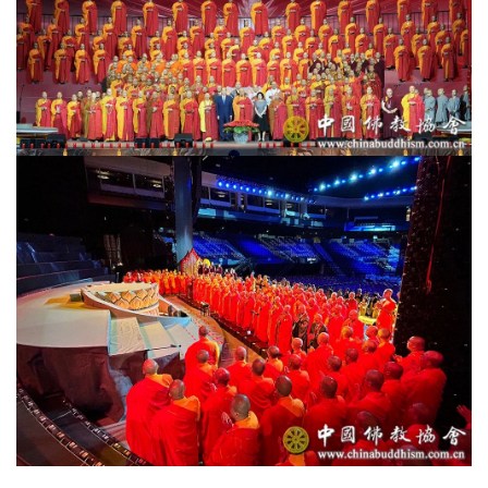
善
佛
教
人
登录
注册
物
寺
院
巡
礼
视
频
纪
录