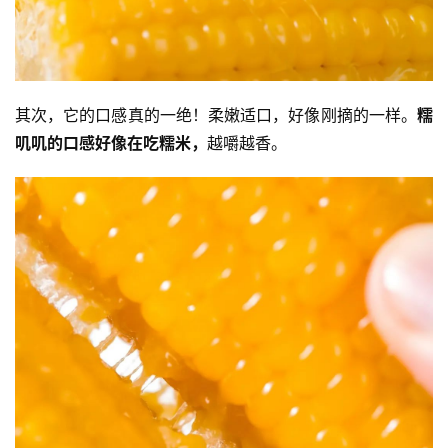
其次，它的口感真的一绝！柔嫩适口，好像刚摘的一样。
糯
叽叽的口感好像在吃糯米，
越嚼越香。