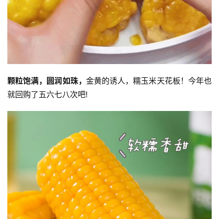
颗粒饱满，圆润如珠，
金黄的诱人，糯玉米天花板！今年也
就回购了五六七八次吧!