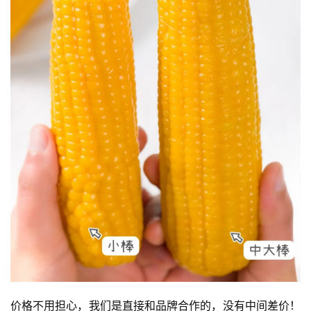
资
讯
八
点
僧
音
高
僧
访
谈
心
乐
菩
价格不用担心，我们是直接和品牌合作的，没有中间差价！