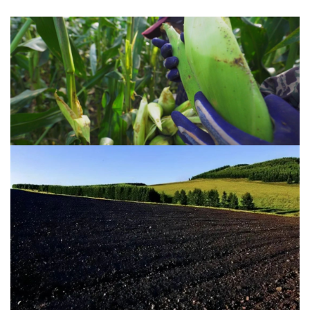
这里有世界稀有的黑土，
含腐殖层肥厚，有机质含量是黄土
的数倍，
有“一两土，二两油”的说法，黑土地里的玉米“吃”
饱了养分。