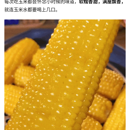
每次吃玉米都会怀念小时候的味道，
软糯香甜，满屋飘香，
就连玉米水都要喝上几口。