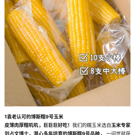
巡
礼
视
频
纪
录
佛
教
艺
术
政
1
袁老认可的博斯糯9号玉米
策
法
皮薄肉厚糯叽叽，巨巨巨好吃！
我们的糯玉米选自
玉米专家
规
刘占文博士，
潜心多年培育的博斯糯9号品种，
 一问世就获