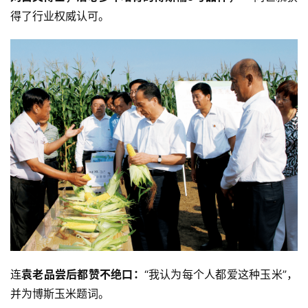
得了行业权威认可。
免
责
声
明
连
袁老品尝后都赞不绝口：
“我认为每个人都爱这种玉米”，
并为博斯玉米题词。