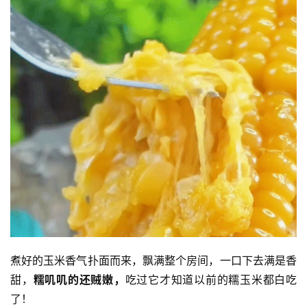
煮好的玉米香气扑面而来，飘满整个房间，一口下去满是香
甜，
糯叽叽的还贼嫩，
吃过它才知道以前的糯玉米都白吃
了！