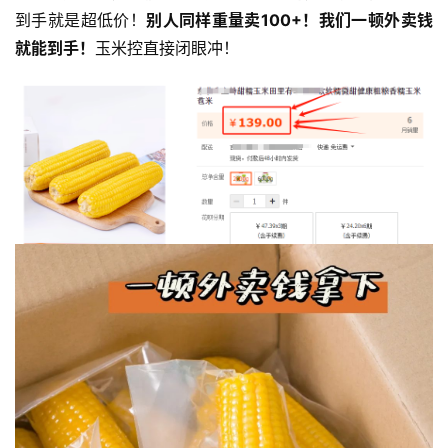
提
到手就是超低价！
别人同样重量卖100+！
我们一顿外卖钱
就能到手！
玉米控直接闭眼冲！
专
题
公
益
慈
善
佛
教
人
登录
注册
物
寺
院