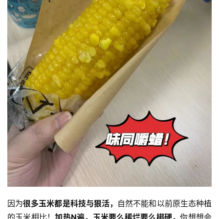
因为
很多玉米都是科技与狠活，
自然不能和以前原生态种植
的玉米相比！
加热N遍，玉米要么稀烂要么梆硬，
你想想会