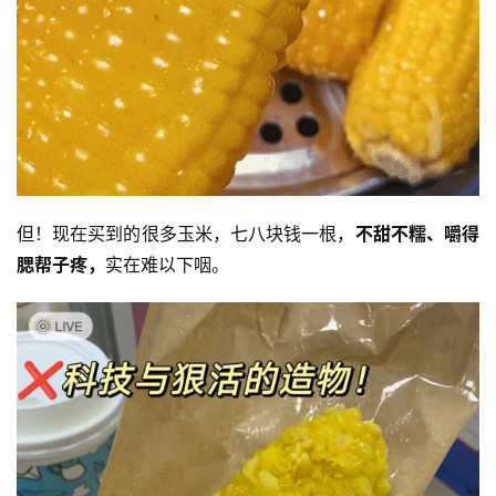
但！现在买到的很多玉米，七八块钱一根，
不甜不糯、嚼得
腮帮子疼，
实在难以下咽。