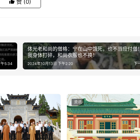
赞
(0)
体光老和尚的僧格：宁在山中饿死，也不当应付僧
我身体打碎，和尚衣服也不换！
午5:34
2024年10月13日 下午2:20
下
资讯