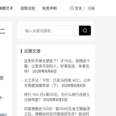
佛教艺术
政策法规
免责声明
登录
注册
二
近期文章
这朱砂手串太便宜了！才79元，就图走个
量，让更多买到的人，好事连连，朱事吉
祥！
2026年8月6日
领
义工手记｜于忻：行走马拉维 ACC，以中
文搭建温暖桥梁（下）
2026年8月6日
修行 100 问•第20问：为什么修行总是三
-
分钟热度？
2026年8月5日
印度佛教史100问 · 第20问|孔雀王朝崩溃
之后，佛教如何在印度继续生存？部派时