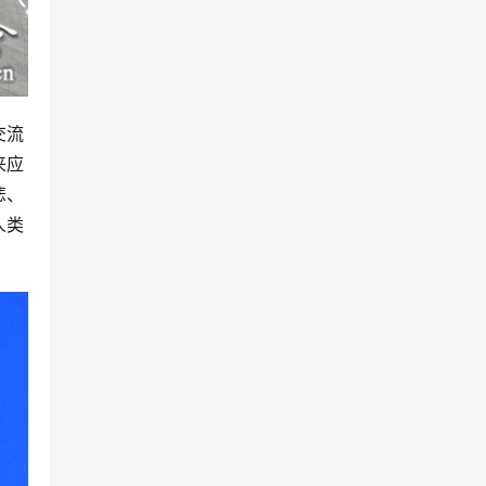
交流
来应
悲、
人类