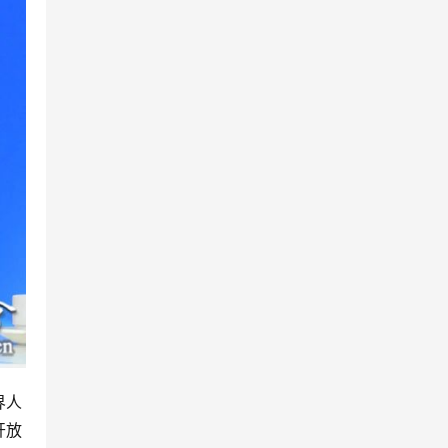
界人
开放