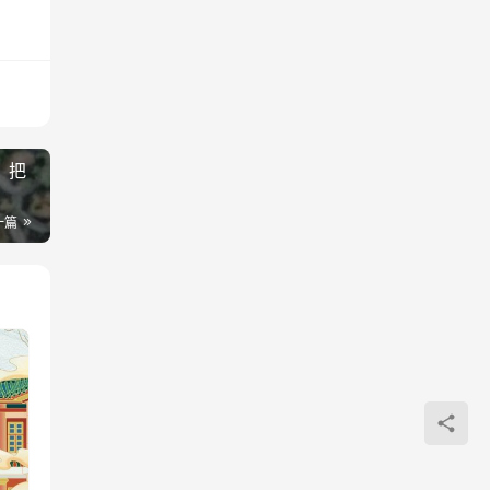
！把
一篇