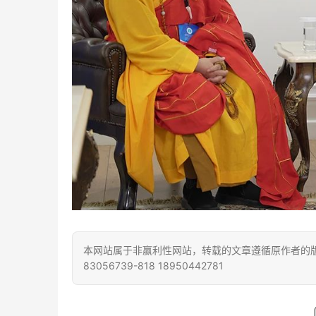
本网站属于非赢利性网站，转载的文章遵循原作者的版
83056739-818 18950442781