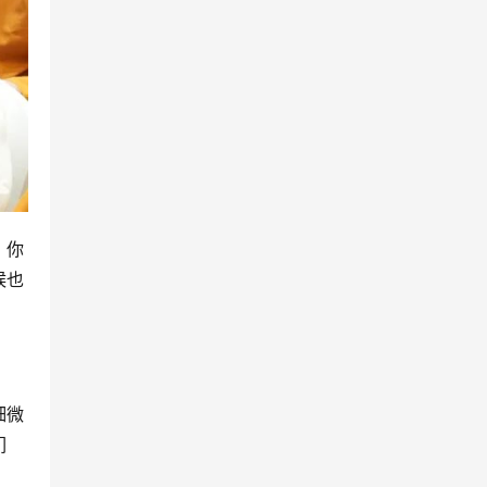
，你
候也
细微
们