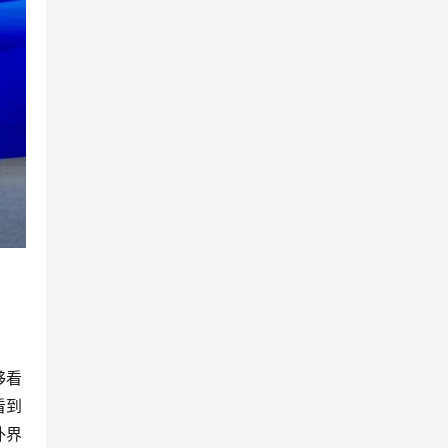
够看
看到
外界