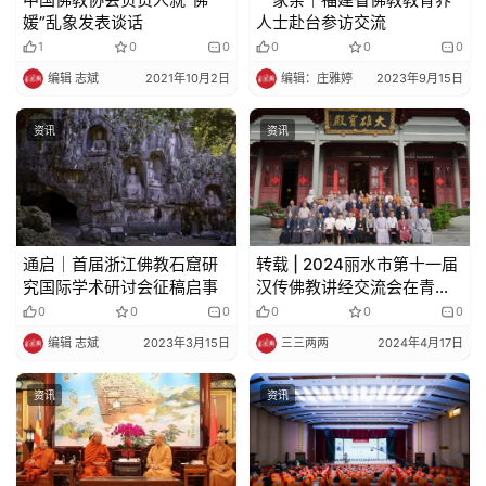
媛”乱象发表谈话
人士赴台参访交流
1
0
0
0
0
0
编辑 志斌
2021年10月2日
编辑：庄雅婷
2023年9月15日
资讯
资讯
通启｜首届浙江佛教石窟研
转载 | 2024丽水市第十一届
究国际学术研讨会征稿启事
汉传佛教讲经交流会在青田
真宁净寺圆满举行
0
0
0
0
0
0
编辑 志斌
2023年3月15日
三三两两
2024年4月17日
资讯
资讯