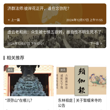
公
益
济群法师:彼岸花正开，谁在念弥陀？
慈
善
上一篇
2024年12月17日 上午11:55
虚云老和尚：众生被七情五欲转，故自性不明生死不了
佛
！
教
2024年12月17日 下午12:01
下一篇
人
登录
注册
物
相关推荐
寺
院
资讯
资讯
巡
礼
视
“须弥山”在哪儿？
东林祖庭 | 关于暂缓来寺的
频
公告