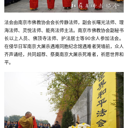
法会由南京市佛教协会会长传静法师，副会长曙光法师、理
海法师、灵悦法师、能亮法师主法。南京市佛教协会副秘书
长以上人员、佛顶寺法师、护法居士等90余人参加法会。
在侵华日军南京大屠杀遇难同胞纪念馆遇难者哭墙前，众人
齐声诵经，共同超荐、祭奠南京大屠杀死难者，祈愿世界和
平。
资
讯
八