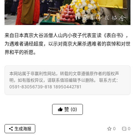
点
僧
音
来自日本真宗大谷派僧人山内小夜子代表宣读《表白书》，
高
为遇难者诵经超度，以示对南京大屠杀遇难者的哀悼和对世
僧
访
界和平的祈愿。
谈
本网站属于非赢利性网站，转载的文章遵循原作者的版权声
心
明，如有版权异议，请联系值班编辑予以删除。 联系方式：
乐
0591-83056739-818 18950442781
菩
提
赞
(0)
专
题
生成海报
0
0