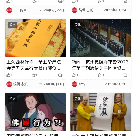
0
0
0
0
0
0
纪
三三两两
2024年2月22日
编辑 志斌
2022年11月24日
录
资讯
资讯
佛
教
艺
术
上海西林禅寺｜辛丑华严法
新闻｜杭州灵隐寺举办2023
会第五天举行大蒙山施食仪
年第二期皈依弟子回堂修学
政
式
活动​
策
1
0
0
0
0
0
法
编辑 志斌
2021年10月10日
smy
2023年6月26日
规
资讯
资讯
免
责
声
明
中国佛教协会负责人就“佛
一家亲｜福建省佛教教育界