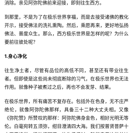
消除。亲见阿弥陀佛前来迎接，即刻往生西方。
到那里，不是为了在极乐世界享福，而是去接受诸佛的教化
开示，接受佛法的洗礼熏陶。然后，乘愿再来，更好地弘扬
佛法、普度众生。那么，西方极乐世界是怎样的呢？为什么
要前往彼处呢？
1.身心净化
往生净土者，尽管有品位的高低不同，甚至还有带业往生
者。但即使是这些尚未彻底断除的习气，在极乐世界也无法
作用。就像种子被煮过之后，再也不会发芽、结果。
在极乐世界，所有痛苦不复存在。包括外在色身，无不庄严
绝伦，就像阿弥陀佛那样，具备三十二种大丈夫相。又像
《弥陀赞》所赞叹的那样：阿弥陀佛身金色，相好光明无等
伦。白毫宛转五须弥，绀目澄清四大海。我们按普贤菩萨十