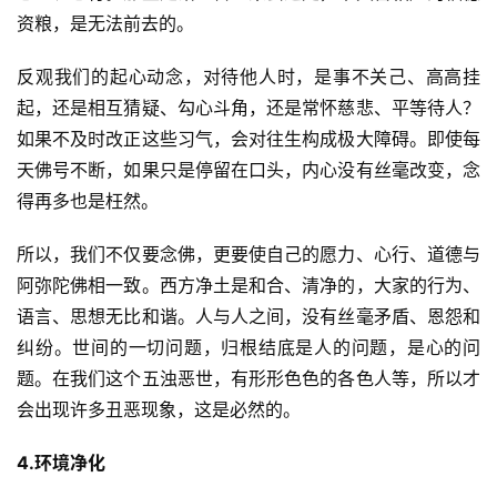
资粮，是无法前去的。
反观我们的起心动念，对待他人时，是事不关己、高高挂
起，还是相互猜疑、勾心斗角，还是常怀慈悲、平等待人？
如果不及时改正这些习气，会对往生构成极大障碍。即使每
天佛号不断，如果只是停留在口头，内心没有丝毫改变，念
得再多也是枉然。
所以，我们不仅要念佛，更要使自己的愿力、心行、道德与
阿弥陀佛相一致。西方净土是和合、清净的，大家的行为、
资
语言、思想无比和谐。人与人之间，没有丝毫矛盾、恩怨和
讯
纠纷。世间的一切问题，归根结底是人的问题，是心的问
题。在我们这个五浊恶世，有形形色色的各色人等，所以才
八
会出现许多丑恶现象，这是必然的。
点
僧
4.环境净化
音