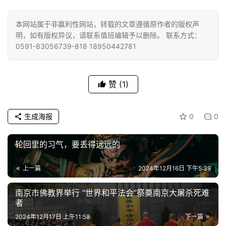
佛
教
艺
本网站属于非赢利性网站，转载的文章遵循原作者的版权声
明，如有版权异议，请联系值班编辑予以删除。 联系方式：
术
0591-83056739-818 18950442781
政
策
赞
(1)
法
规
生成海报
0
0
免
责
轮回里的习气，要丢得远远的
声
明
上一篇
2024年12月16日 下午5:39
南京市佛教界举行 “世界和平法会”祭奠南京大屠杀死难
者
2024年12月17日 上午11:58
下一篇