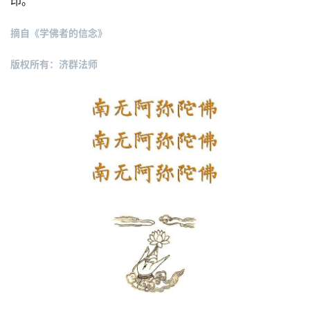
印。
佛
摘自《学佛者的信念》
教
人
登录
注册
版权所有：济群法师
物
寺
院
巡
礼
视
频
纪
录