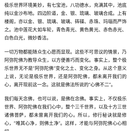
极乐世界环境美妙，有七宝池，八功德水，充满其中，池底
高
纯以金沙布地。四边阶道，金、银、琉璃、玻璃合成。上有
僧
访
楼阁，亦以金、银、琉璃、玻璃、砗磲、赤珠、玛瑙而严饰
谈
之。池中莲花大如车轮，青色青光、黄色黄光、赤色赤光、
白色白光，微妙香洁。
心
乐
一切万物都能随众生心愿而显现。这些不可思议的情景，乃
菩
阿弥陀佛为教导众生，以方便善巧而变化。事实上，整个极
提
乐世界无不是“阿弥陀佛”变化之土、变化之身。从这个意义
上说，无论是极乐世界，还是阿弥陀佛，都未离开我们的
专
心，离开现前这一念。这就是佛法所说的“心佛不二”。
题
我们每天念佛，也可以说，是佛在念佛。事实上，不仅极乐
公
世界、阿弥陀佛在我们心中，整个三千世界，以及十方三世
益
诸佛菩萨，都未曾离开我们的心。所以，修行秘诀就是修
慈
心，“唯其心净，则佛土净”。这样，才能与阿弥陀佛心心相
善