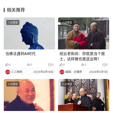
相关推荐
八点僧音
八点僧音
当佛法遇到AI时代
绍云老和尚：你就是当个居
士，这样做也是造业啊！
0
0
0
0
0
0
三三两两
2025年6月19日
编辑：庄雅婷
2026年5月1日
八点僧音
八点僧音