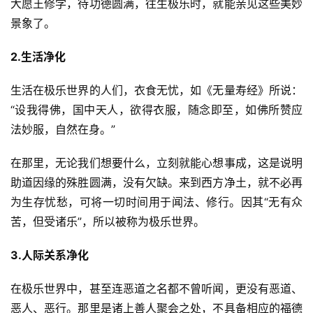
大愿王修学，待功德圆满，往生极乐时，就能亲见这些美妙
景象了。
2.生活净化
生活在极乐世界的人们，衣食无忧，如《无量寿经》所说：
“设我得佛，国中天人，欲得衣服，随念即至，如佛所赞应
法妙服，自然在身。”
在那里，无论我们想要什么，立刻就能心想事成，这是说明
助道因缘的殊胜圆满，没有欠缺。来到西方净土，就不必再
为生存忧愁，可将一切时间用于闻法、修行。因其“无有众
苦，但受诸乐”，所以被称为极乐世界。
3.人际关系净化
在极乐世界中，甚至连恶道之名都不曾听闻，更没有恶道、
恶人、恶行。那里是诸上善人聚会之处，不具备相应的福德