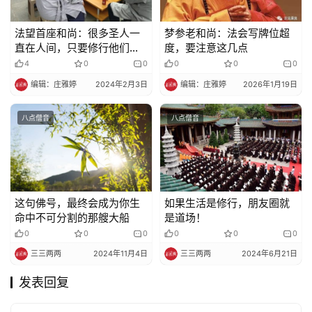
法望首座和尚：很多圣人一
梦参老和尚：​法会写牌位超
直在人间，只要修行他们会
度，要注意这几点
来保护我们的
4
0
0
0
0
0
编辑：庄雅婷
2024年2月3日
编辑：庄雅婷
2026年1月19日
八点僧音
八点僧音
这句佛号，最终会成为你生
如果生活是修行，朋友圈就
命中不可分割的那艘大船
是道场！
0
0
0
0
0
0
三三两两
2024年11月4日
三三两两
2024年6月21日
发表回复