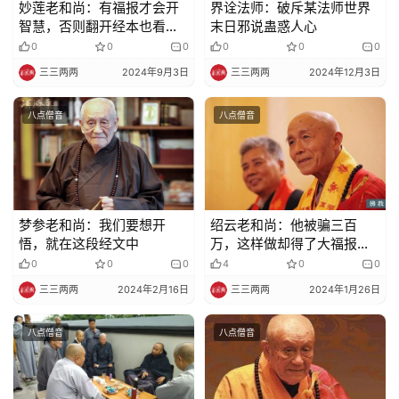
妙莲老和尚：有福报才会开
界诠法师：破斥某法师世界
智慧，否则翻开经本也看不
末日邪说蛊惑人心
懂
0
0
0
0
0
0
三三两两
2024年9月3日
三三两两
2024年12月3日
八点僧音
八点僧音
梦参老和尚：我们要想开
绍云老和尚：他被骗三百
悟，就在这段经文中
万，这样做却得了大福报
——这就叫培大福报、积大
0
0
0
4
0
0
阴德
三三两两
2024年2月16日
三三两两
2024年1月26日
八点僧音
八点僧音