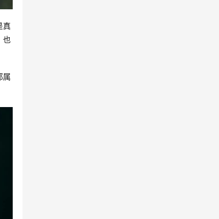
是真
，也
都属