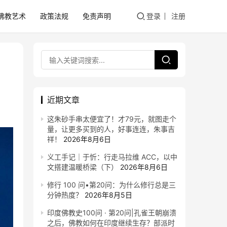
佛教艺术
政策法规
免责声明
登录
注册
近期文章
这朱砂手串太便宜了！才79元，就图走个
量，让更多买到的人，好事连连，朱事吉
祥！
2026年8月6日
义工手记｜于忻：行走马拉维 ACC，以中
文搭建温暖桥梁（下）
2026年8月6日
修行 100 问•第20问：为什么修行总是三
分钟热度？
2026年8月5日
印度佛教史100问 · 第20问|孔雀王朝崩溃
之后，佛教如何在印度继续生存？部派时