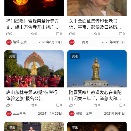
禅门星陨！雪峰崇圣禅寺方
关于全面征集传印长老书
丈、旗山万佛寺开山祖广霖
信、墨宝、影像及口述历史
老和尚安详示寂
的启事
0
0
0
0
0
0
编辑 志斌
2023年1月30日
三三两两
2025年6月16日
资讯
资讯
庐山东林寺第50期“彼岸行·
随喜赞叹！寂道发心在普陀
体验之旅”报名公告
山闭关三年半，道慈大和尚
为他送关
2
0
0
7
0
0
三三两两
2024年4月25日
编辑：泷中
2021年9月1日
资讯
资讯