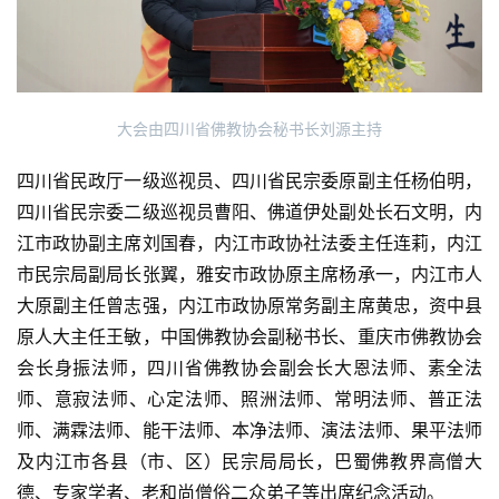
题
公
益
慈
大会由四川省佛教协会秘书长刘源主持
善
四川省民政厅一级巡视员、四川省民宗委原副主任杨伯明，
四川省民宗委二级巡视员曹阳、佛道伊处副处长石文明，内
佛
教
江市政协副主席刘国春，内江市政协社法委主任连莉，内江
人
市民宗局副局长张翼，雅安市政协原主席杨承一，内江市人
登录
注册
物
大原副主任曾志强，内江市政协原常务副主席黄忠，资中县
原人大主任王敏，中国佛教协会副秘书长、重庆市佛教协会
寺
会长身振法师，四川省佛教协会副会长大恩法师、素全法
院
师、意寂法师、心定法师、照洲法师、常明法师、普正法
巡
师、满霖法师、能干法师、本净法师、演法法师、果平法师
礼
及内江市各县（市、区）民宗局局长，巴蜀佛教界高僧大
德、专家学者、老和尚僧俗二众弟子等出席纪念活动。
视