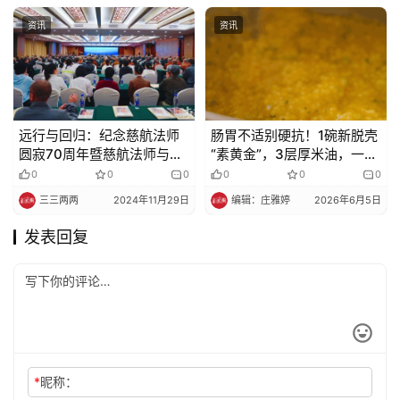
资讯
资讯
远行与回归：纪念慈航法师
肠胃不适别硬抗！1碗新脱壳
圆寂70周年暨慈航法师与佛
“素黄金”，3层厚米油，一次
教青年研讨会活动实录
4毛钱，养出好气色！
0
0
0
0
0
0
三三两两
2024年11月29日
编辑：庄雅婷
2026年6月5日
发表回复
*
昵称：