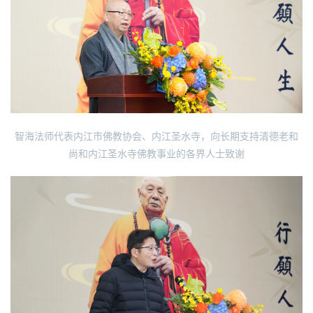
八
点
僧
音
高
智海法师代表内江市佛教协会、内江圣水寺，向长期支持清德老和
僧
尚和内江圣水寺佛教事业的各界人士致谢
访
谈
心
乐
菩
提
专