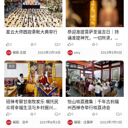
星云大师圆寂荼毗大典举行
恭迎准提菩萨圣诞吉日｜持
诵准提神咒，一切所求，悉
得成就！
2
0
0
0
0
0
编辑 志斌
2023年2月14日
smy
2023年5月5日
资讯
资讯
班禅考察甘南牧家乐 嘱托民
怡山啖荔雅集｜千年古刹福
众将幸福生活与乡村振兴相
州西禅寺举行啖荔诗会
结合
1
0
0
0
0
0
编辑：泷中
2021年8月2日
编辑：庄雅婷
2023年7月11日