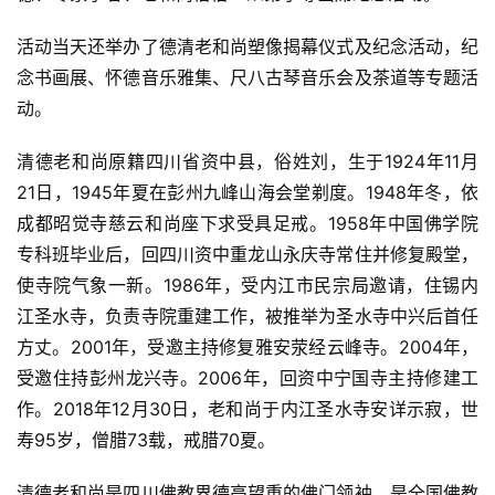
频
活动当天还举办了德清老和尚塑像揭幕仪式及纪念活动，纪
念书画展、怀德音乐雅集、尺八古琴音乐会及茶道等专题活
纪
动。
录
清德老和尚原籍四川省资中县，俗姓刘，生于1924年11月
佛
21日，1945年夏在彭州九峰山海会堂剃度。1948年冬，依
教
成都昭觉寺慈云和尚座下求受具足戒。1958年中国佛学院
艺
术
专科班毕业后，回四川资中重龙山永庆寺常住并修复殿堂，
使寺院气象一新。1986年，受内江市民宗局邀请，住锡内
政
江圣水寺，负责寺院重建工作，被推举为圣水寺中兴后首任
策
方丈。2001年，受邀主持修复雅安荥经云峰寺。2004年，
法
受邀住持彭州龙兴寺。2006年，回资中宁国寺主持修建工
规
作。2018年12月30日，老和尚于内江圣水寺安详示寂，世
寿95岁，僧腊73载，戒腊70夏。
免
责
清德老和尚是四川佛教界德高望重的佛门领袖，是全国佛教