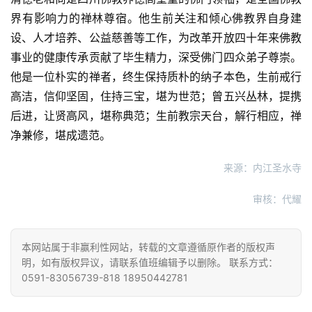
声
界有影响力的禅林尊宿。他生前关注和倾心佛教界自身建
明
设、人才培养、公益慈善等工作，为改革开放四十年来佛教
事业的健康传承贡献了毕生精力，深受佛门四众弟子尊崇。
他是一位朴实的禅者，终生保持质朴的纳子本色，生前戒行
高洁，信仰坚固，住持三宝，堪为世范；曾五兴丛林，提携
后进，让贤高风，堪称典范；生前教宗天台，解行相应，禅
净兼修，堪成遗范。
来源：内江圣水寺
审核：代耀
本网站属于非赢利性网站，转载的文章遵循原作者的版权声
明，如有版权异议，请联系值班编辑予以删除。 联系方式：
0591-83056739-818 18950442781