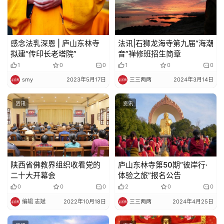
感念法乳深恩 | 庐山东林寺
法讯|石狮龙海寺第九届“海潮
拟建“传印长老塔院”
音”禅修班招生简章
1
0
0
1
0
0
smy
2023年5月17日
三三两两
2024年3月14日
资讯
资讯
陕西省佛教界组织收看党的
庐山东林寺第50期“彼岸行·
二十大开幕会
体验之旅”报名公告
0
0
0
2
0
0
编辑 志斌
2022年10月18日
三三两两
2024年4月25日