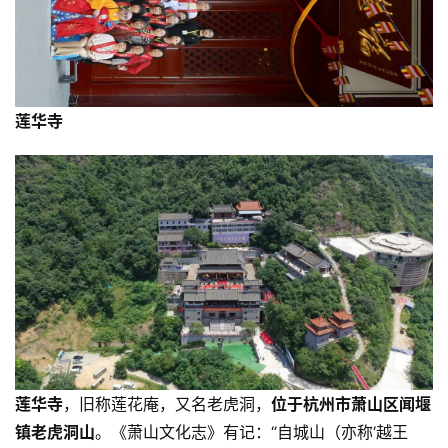
莲华寺
莲华寺
，旧称莲花庵，又名老虎洞，
位于杭州市萧山区闻堰
镇老虎洞山
。《萧山文化志》有记：“自城山（亦称‘越王