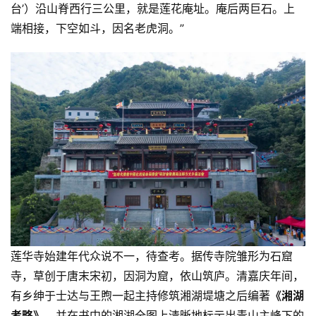
台’）沿山脊西行三公里，就是莲花庵址。庵后两巨石。上
端相接，下空如斗，因名老虎洞。”
莲华寺始建年代众说不一，待查考。据传寺院雏形为石窟
寺，草创于唐末宋初，因洞为窟，依山筑庐。清嘉庆年间，
有乡绅于士达与王煦一起主持修筑湘湖堤塘之后编著
《湘湖
考略》
，并在书中的湘湖全图上清晰地标示出青山主峰下的