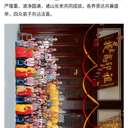
严隆重，清净圆满，诸山长老共同成就，各界贤达共襄盛
举，四众弟子共沾法喜。