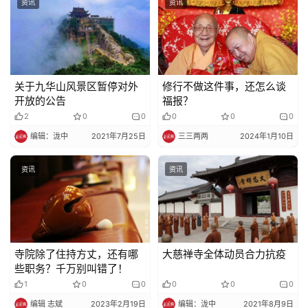
资讯
资讯
关于九华山风景区暂停对外
修行不做这件事，还怎么谈
开放的公告
福报？
2
0
0
0
0
0
编辑：泷中
2021年7月25日
三三两两
2024年1月10日
资讯
资讯
寺院除了住持方丈，还有哪
大慈禅寺全体动员合力抗疫
些职务？千万别叫错了！
1
0
0
0
0
0
编辑 志斌
2023年2月19日
编辑：泷中
2021年8月9日