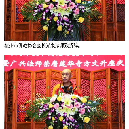
善
佛
教
人
登录
注册
物
杭州市佛教协会会长光泉法师致贺辞。
寺
院
巡
礼
视
频
纪
录