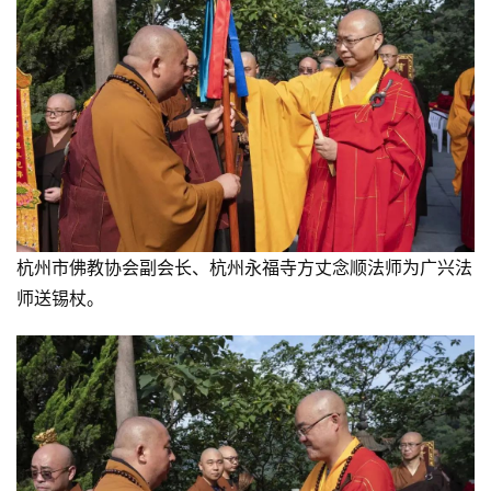
杭州市佛教协会副会长、杭州永福寺方丈念顺法师为广兴法
师送锡杖。