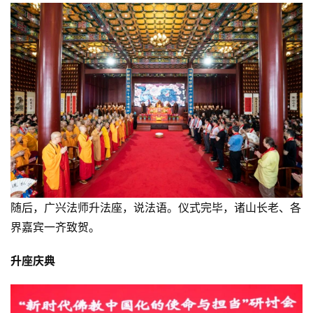
随后，广兴法师升法座，说法语。仪式完毕，诸山长老、各
资
界嘉宾一齐致贺。
讯
升座庆典
八
点
僧