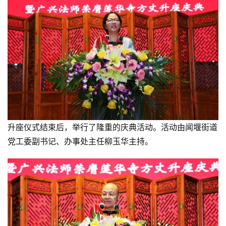
音
高
僧
访
谈
心
乐
菩
升座仪式结束后，举行了隆重的庆典活动。活动由闻堰街道
提
党工委副书记、办事处主任柳玉华主持。
专
题
公
益
慈