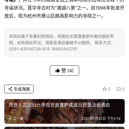
寺庙状况。莲华寺古时为“湘湖八景”之一，自1998年批准开
放后，现为杭州市萧山区颇具影响力的寺院之一。
本网站属于非赢利性网站，转载的文章遵循原作者的版权声
明，如有版权异议，请联系值班编辑予以删除。 联系方式：
0591-83056739-818 18950442781
赞
(4)
生成海报
0
0
观世丨武汉归元寺观世音菩萨成道日祝圣法会通启
上一篇
2021年7月20日 下午2:19