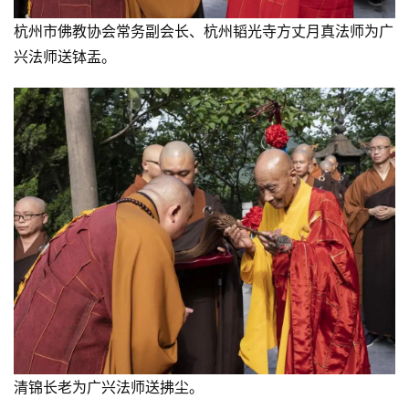
杭州市佛教协会常务副会长、杭州韬光寺方丈月真法师为广
兴法师送钵盂。
清锦长老为广兴法师送拂尘。