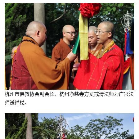
杭州市佛教协会副会长、杭州净慈寺方丈戒清法师为广兴法
师送禅杖。