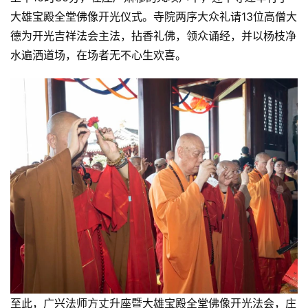
大雄宝殿全堂佛像开光仪式。寺院两序大众礼请13位高僧大
德为开光吉祥法会主法，拈香礼佛，领众诵经，并以杨枝净
水遍洒道场，在场者无不心生欢喜。
至此，广兴法师方丈升座暨大雄宝殿全堂佛像开光法会，庄