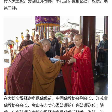
行入天王殿，分别在弥勒佛、韦陀菩萨像前拈香、说法，展
具三拜。
在大雄宝殿释迦牟尼佛像前，中国佛教协会副会长、江苏省
佛教协会会长、金山寺方丈心澄法师给广兴法师送位。随