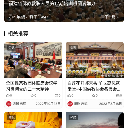
福建省佛教教职人员第12期培训班圆满举办
2021年7月20日 下午4:47
下一篇
相关推荐
资讯
资讯
全国性宗教团体联席会议学
白莲花开弥天香 旷世高风露
习贯彻党的二十大精神
堂堂–中国佛教协会名誉会长
传印长老追思会及荼毗法会
0
0
0
0
0
0
在江西庐山东林寺净土苑举
编辑 志斌
2022年10月28日
编辑 志斌
2023年3月18日
行
资讯
禅修