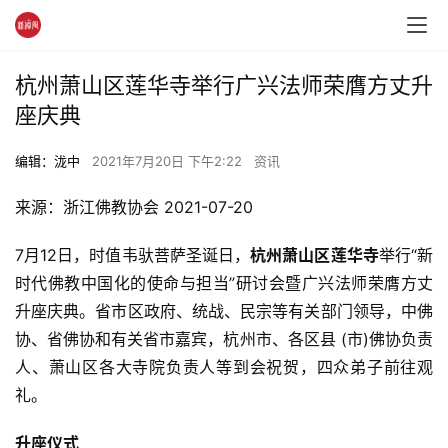
杭州萧山区莲华寺举行广兴法师荣膺方丈升
座庆典
编辑：泷中
2021年7月20日 下午2:22
资讯
来源：浙江佛教协会 2021-07-20
7月12日，时值韦驮菩萨圣诞日，
杭州萧山区莲华寺
举行“新
时代佛教中国化的使命与担当”研讨会暨广兴法师荣膺方丈
升座庆典。省市区政府、统战、民宗等有关部门领导，中佛
协、省佛协和有关省市嘉宾，杭州市、各区县 (市)佛协负责
人、萧山区各大寺院负责人等到会祝贺，四众弟子前往观
礼。
升座仪式