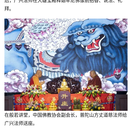
后，广兴法师在大雄宝殿释迦牟尼佛像前拈香、说法、礼
拜。
在般若讲堂，中国佛教协会副会长，普陀山方丈道慈法师给
广兴法师送座。