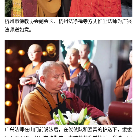
杭州市佛教协会副会长、杭州法净禅寺方丈惟尘法师为广兴
法师送如意。
广兴法师在山门前说法后，在仪仗队和嘉宾的护送下，缓缓