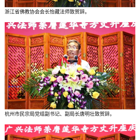
浙江省佛教协会会长怡藏法师致贺辞。
佛
教
艺
术
政
策
法
规
免
责
声
杭州市民宗局党组副书记、副局长唐明壮致贺辞。
明