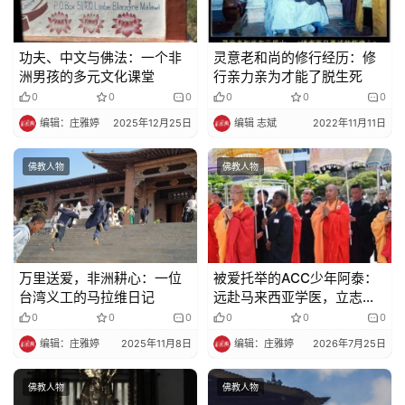
功夫、中文与佛法：一个非
灵意老和尚的修行经历：修
洲男孩的多元文化课堂
行亲力亲为才能了脱生死
0
0
0
0
0
0
编辑：庄雅婷
2025年12月25日
编辑 志斌
2022年11月11日
佛教人物
佛教人物
万里送爱，非洲耕心：一位
被爱托举的ACC少年阿泰：
台湾义工的马拉维日记
远赴马来西亚学医，立志返
乡济世
0
0
0
0
0
0
编辑：庄雅婷
2025年11月8日
编辑：庄雅婷
2026年7月25日
佛教人物
佛教人物