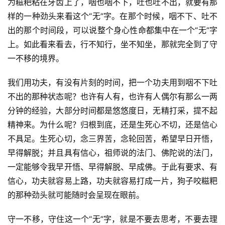
谈
为糍粑粘在牙齿上了，咽也咽不下，吐也吐不出，就要有那
样的一种劲头来看这个“无”字。在那个时候，咽不下、吐不
心
出的那个时间段，可以说整个身心性命都集中在一个“无”字
乐
上。如此看来看去，行不知行，坐不知坐，那就完全到了守
菩
一不移的境界。
提
我们用功夫，有没有片刻的时间，把一个功夫用到咽不下吐
专
不出的那种状态呢？也许有人有，也许有人偶尔有那么一两
题
分钟的经验，大部分时间都是悠悠度日，无精打采，提不起
精神来。为什么呢？归根到底，还是生死心不切，还是信心
公
不具足。生死心切，念三界苦，念轮回苦，希望早日开悟，
益
早得解脱；并且具有信心，祖师说的法门、佛陀说的法门，
慈
一定能够令我早开悟、早得解脱、早成佛。于此有要求、有
善
信心，功夫就容易上路，功夫就容易打成一片，狗子咬糍粑
的那种劲头就可能随时会呈现在眼前。
佛
教
守一不移，守住这一个“无”字，就是不要去思考，不要去理
人
登录
注册