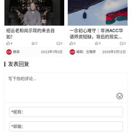
绍云老和尚示现的来去自
一念初心难守｜非洲ACC华
如！
语师资短缺，背后的现实与
无奈
4
0
0
0
0
0
静瑛
2023年1月5日
编辑：庄雅婷
2026年5月12日
发表回复
*
昵称：
*
邮箱：