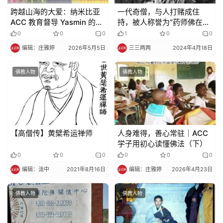
跨越山海的大爱：纳米比亚
一代奇僧，与人打赌成住
ACC 教育督导 Yasmin 的奉
持，被人称誉为“药师佛在
献之路（一）
世”，往生时惊现祥瑞…感动
0
0
0
1
0
0
所有人！
编辑：庄雅婷
2026年5月5日
三三两两
2024年4月18日
佛教人物
佛教人物
【高僧传】黄檗希运禅师
人身难得，善心常驻｜ACC
学子用初心读懂佛法（下）
0
0
0
0
0
0
编辑：泷中
2021年8月16日
编辑：庄雅婷
2026年4月23日
佛教人物
佛教人物