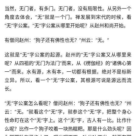
当然，无门者，有多门。无门者，没有局限性。从另外一个
角度去体会，“无”就是一个门。禅发展到宋代的时候，看
“无”字公案。“无”字公案从哪里开始呢？从赵州和尚开始。
有僧问赵州：“狗子还有佛性也无？”州云：“无。”
资
这就是“无”字公案的起源。赵州的“无”字公案又从哪里来
讯
呢？从四祖的“无门为法门”而来，从《楞伽经》的“诸佛心第
一”而来。水有源，木有本，一切都有根据，绝对不是标新
八
立异。所以，看一个“无”字公案，其根源可说是源远而流
点
长。
僧
音
“无”字公案怎么看呢？僧问赵州：“狗子还有佛性也无？”州
云：“无。”就看这个“无”字，就参这个“无”字，把整个身心
高
性命盯在这个“无”字上。这个“无”字，古人有一比。比作什
僧
么呢？比作一个狗子咬着一块热糍粑。那是什么劲头呢？因
访