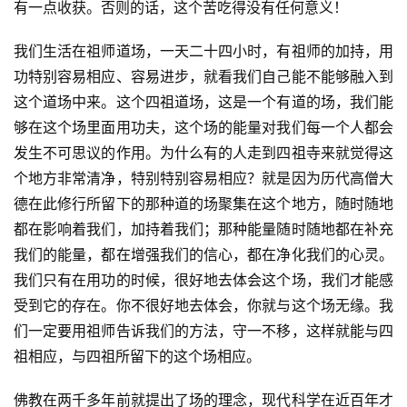
有一点收获。否则的话，这个苦吃得没有任何意义！
政
我们生活在祖师道场，一天二十四小时，有祖师的加持，用
策
法
功特别容易相应、容易进步，就看我们自己能不能够融入到
规
这个道场中来。这个四祖道场，这是一个有道的场，我们能
够在这个场里面用功夫，这个场的能量对我们每一个人都会
免
发生不可思议的作用。为什么有的人走到四祖寺来就觉得这
责
个地方非常清净，特别特别容易相应？就是因为历代高僧大
声
德在此修行所留下的那种道的场聚集在这个地方，随时随地
明
都在影响着我们，加持着我们；那种能量随时随地都在补充
我们的能量，都在增强我们的信心，都在净化我们的心灵。
我们只有在用功的时候，很好地去体会这个场，我们才能感
受到它的存在。你不很好地去体会，你就与这个场无缘。我
们一定要用祖师告诉我们的方法，守一不移，这样就能与四
祖相应，与四祖所留下的这个场相应。
佛教在两千多年前就提出了场的理念，现代科学在近百年才