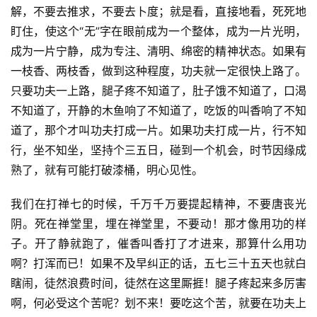
物
解，不要去推求，不要去卜度；就是看，直接地看，死死地
盯住，使这个“无”字在眼前成为一个整体，成为一片光明，
寺
成为一片宁静，成为专注、清明、绵密的精神状态。如果有
院
一枝香、两枝香，做到这种程度，功夫就一定很快上路了。
巡
只要功夫一上路，腿子疼不知道了，肚子饿不知道了，口渴
礼
不知道了，开静的木鱼响了不知道了，吃饭的叫香响了不知
道了，那个才叫功夫打成一片。如果功夫打成一片，行不知
视
行，坐不知坐，坚持个三五日，碰到一个机会，时节因缘成
频
熟了，就有可能打破漆桶，明心见性。
纪
我们在打禅七的时候，千万千万要提起精神，不要唐丧光
录
阴。死在禅堂里，埋在禅堂里，不要动！那才像用功的样
子。开了静就跑了，催香叫香打了才进来，那算什么用功
佛
啊？打浑而已！如果不及早纠正的话，五七三十五天也就白
教
瞎闹，徒然浪费时间，徒然在这里厮捱！腿子疼起来多厉害
艺
术
啊，何必受这个苦呢？划不来！要吃这个苦，就要在功夫上