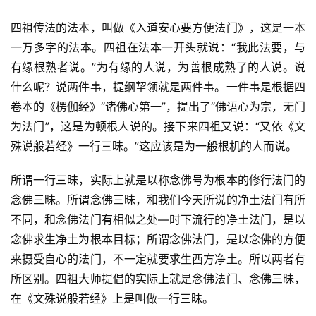
四祖传法的法本，叫做《入道安心要方便法门》，这是一本
一万多字的法本。四祖在法本一开头就说：“我此法要，与
有缘根熟者说。”为有缘的人说，为善根成熟了的人说。说
什么呢？说两件事，提纲挈领就是两件事。一件事是根据四
卷本的《楞伽经》“诸佛心第一”，提出了“佛语心为宗，无门
为法门”，这是为顿根人说的。接下来四祖又说：“又依《文
殊说般若经》一行三昧。”这应该是为一般根机的人而说。
所谓一行三昧，实际上就是以称念佛号为根本的修行法门的
念佛三昧。所谓念佛三昧，和我们今天所说的净土法门有所
不同，和念佛法门有相似之处—时下流行的净土法门，是以
念佛求生净土为根本目标；所谓念佛法门，是以念佛的方便
来摄受自心的法门，不一定就要求生西方净土。所以两者有
所区别。四祖大师提倡的实际上就是念佛法门、念佛三昧，
在《文殊说般若经》上是叫做一行三昧。