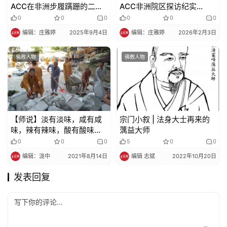
ACC在非洲步履蹒跚的二十
ACC非洲院区探访纪实
年​​
（上）
0
0
0
0
0
0
编辑：庄雅婷
2025年9月4日
编辑：庄雅婷
2026年2月3日
佛教人物
佛教人物
【师说】淡有淡味，咸有咸
宗门小叙 | 法身大士再来的
味，辣有辣味，酸有酸味，
蕅益大师
如有禅心，都是好味
0
0
0
5
0
0
编辑：泷中
2021年8月14日
编辑 志斌
2022年10月20日
发表回复