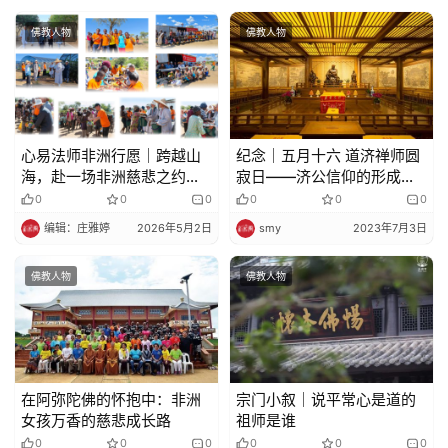
佛教人物
佛教人物
心易法师非洲行愿｜跨越山
纪念｜五月十六 道济禅师圆
海，赴一场非洲慈悲之约
寂日——济公信仰的形成和
（三）
对后世的影响
0
0
0
0
0
0
编辑：庄雅婷
2026年5月2日
smy
2023年7月3日
佛教人物
佛教人物
在阿弥陀佛的怀抱中：非洲
宗门小叙｜说平常心是道的
女孩万香的慈悲成长路
祖师是谁
0
0
0
0
0
0