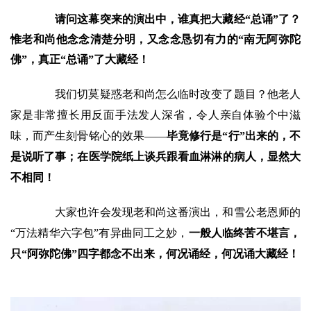
专
请问这幕突来的演出中，谁真把大藏经“总诵”了？
题
惟老和尚他念念清楚分明，又念念恳切有力的“南无阿弥陀
佛”，真正“总诵”了大藏经！
公
益
我们切莫疑惑老和尚怎么临时改变了题目？他老人
慈
家是非常擅长用反面手法发人深省，令人亲自体验个中滋
善
味，而产生刻骨铭心的效果——
毕竟修行是“行”出来的，不
是说听了事；在医学院纸上谈兵跟看血淋淋的病人，显然大
佛
教
不相同！
人
登录
注册
物
大家也许会发现老和尚这番演出，和雪公老恩师的
“万法精华六字包”有异曲同工之妙，
一般人临终苦不堪言，
寺
只“阿弥陀佛”四字都念不出来，何况诵经，何况诵大藏经！
院
巡
礼