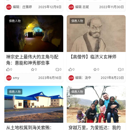
编辑：庄雅婷
2025年12月9日
编辑 志斌
2022年11月30日
佛教人物
佛教人物
禅宗史上最伟大的主角与配
【高僧传】临济义玄禅师
角：惠能和神秀那些事
0
0
0
0
0
0
smy
2023年6月16日
编辑：泷中
2021年8月23日
佛教人物
佛教人物
从土地权属到海关索贿：
穿越万里，为爱抵达：我的