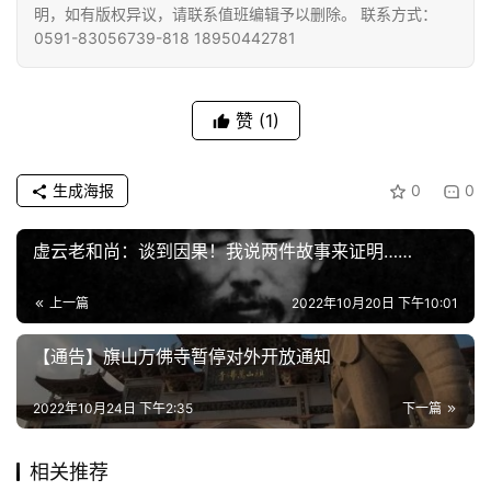
明，如有版权异议，请联系值班编辑予以删除。 联系方式：
0591-83056739-818 18950442781
赞
(1)
生成海报
0
0
虚云老和尚：谈到因果！我说两件故事来证明……
上一篇
2022年10月20日 下午10:01
【通告】旗山万佛寺暂停对外开放通知
2022年10月24日 下午2:35
下一篇
相关推荐