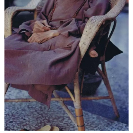
资
讯
八
点
僧
音
高
僧
访
谈
心
乐
菩
提