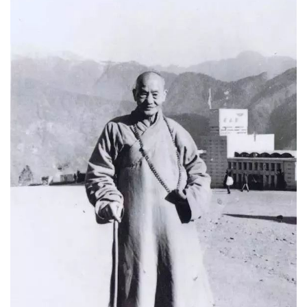
视
频
纪
录
佛
教
艺
术
政
策
法
规