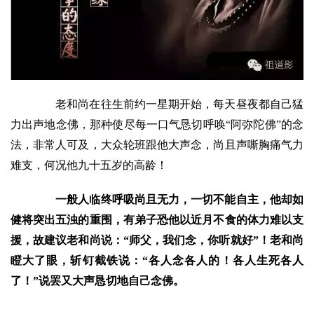
老和尚在往生前约一星期开始，每天昼夜都自己猛
力出声地念佛，那种使尽每一口气恳切呼唤“阿弥陀佛”的念
法，非常人可及，大众轮班跟他大声念，尚且声嘶胸痛气力
难支，何况他九十五岁的高龄！
一般人临终呼吸尚且无力，一切不能自主，他却如
健将突出五浊的重围，有弟子恐他以近月不食的体力难以支
援，故建议老和尚说：“师父，我们念，你听就好”！老和尚
瞪大了眼，斩钉截铁说：“各人念各人的！各人生死各人
了！”说罢又大声恳切地自己念佛。