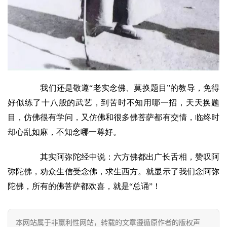
免
责
声
明
我们还是敬遵“老实念佛、莫换题目”的教导，免得
好似练了十八般的武艺，到苦时不知用哪一招，天天换题
目，仿佛很有学问，又仿佛和很多佛菩萨都有交情，临终时
却心乱如麻，不知念哪一尊好。
其实阿弥陀经中说：六方佛都出广长舌相，赞叹阿
弥陀佛，劝众生信受念佛，求生西方。就显示了我们念阿弥
陀佛，所有的佛菩萨都欢喜，就是“总诵”！
本网站属于非赢利性网站，转载的文章遵循原作者的版权声