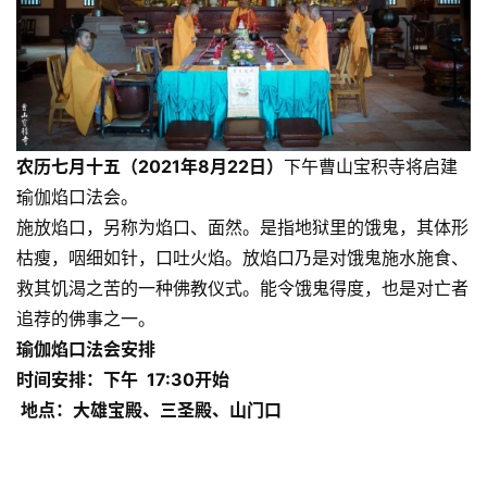
规
免
责
声
明
农历七月十五（2021年8月22日）
下午曹山宝积寺将启建
瑜伽焰口法会。
施放焰口，另称为焰口、面然。是指地狱里的饿鬼，其体形
枯瘦，咽细如针，口吐火焰。放焰口乃是对饿鬼施水施食、
救其饥渴之苦的一种佛教仪式。能令饿鬼得度，也是对亡者
追荐的佛事之一。
瑜伽焰口法会安排
时间安排：下午 17:30开始
地点：大雄宝殿、三圣殿、山门口