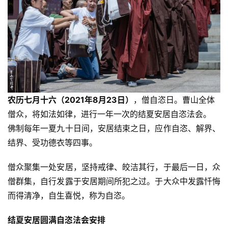
农历七月十六（2021年8月23日）
，僧自恣日。曹山全体
僧众，将如法如律，进行一年一次的结夏安居自恣法会。
佛制每年一夏九十日间，安居结束之日，应作自恣、解界、
结界、受功德衣等四事。
僧众聚集一处安居，坚持戒律、皎洁其行，于最后一日，众
僧群集，自行发露于安居期间所犯之过。于大众中发露忏悔
而得清净，自生喜悦，称为自恣。
结夏安居圆满自恣法会安排