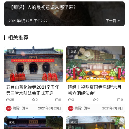
【师说】人的最初意识从哪里来？
2021年8月12日 下午2:22
下一篇
相关推荐
法讯
法讯
五台山普化禅寺2021辛丑年
晒经丨福鼎资国寺启建“六月
第三堂水陆法会正式开启
初六晒经法会”
25
0
0
3
0
0
编辑：泷中
2021年6月20日
编辑：泷中
2021年7月8日
法讯
法讯