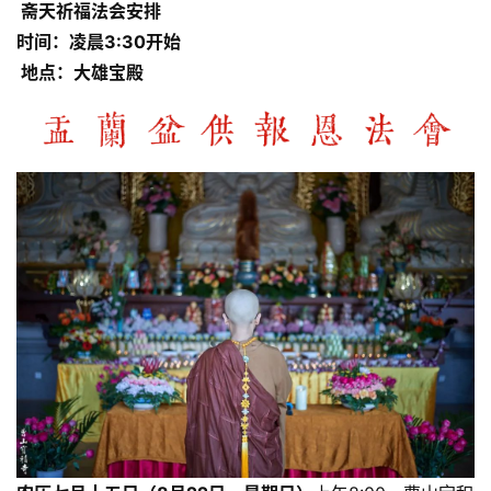
斋天祈福法会安排
时间：凌晨3:30开始
地点：大雄宝殿
资
讯
八
点
僧
音
高
僧
访
谈
心
乐