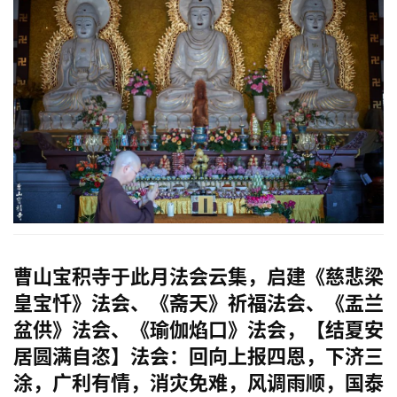
曹山宝积寺于此月法会云集，启建
《
慈悲梁
皇宝忏》法会
、
《斋天》祈福法会
、
《盂兰
盆供》法会
、
《瑜伽焰口》法会
，
【结夏安
居圆满自恣】法会
：
回向上报四恩，下济三
涂，广利有情，消灾免难，风调雨顺，国泰