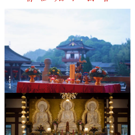
院
巡
礼
视
频
纪
录
佛
教
艺
术
政
策
法