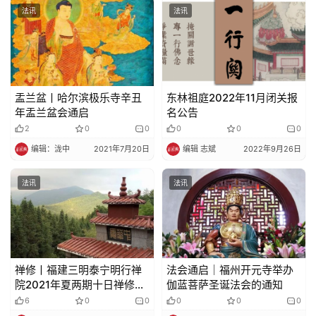
法讯
法讯
盂兰盆丨哈尔滨极乐寺辛丑
东林祖庭2022年11月闭关报
年盂兰盆会通启
名公告
2
0
0
0
0
0
编辑：泷中
2021年7月20日
编辑 志斌
2022年9月26日
法讯
法讯
禅修丨福建三明泰宁明行禅
法会通启｜福州开元寺举办
院2021年夏两期十日禅修营
伽蓝菩萨圣诞法会的通知
通告
6
0
0
0
0
0