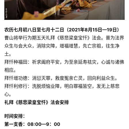
农历七月初八日至七月十二日（2021年8月15日—19日）
曹山将举行为期五天礼拜《慈悲梁皇宝忏》法会。普为法界
众生与会大众，消除灾障，增福增慧，先亡宗祖，往生净
土。
拜忏种福田：祈求阖府平安，为至亲延寿祛灾，心诚与诸佛
相应。
拜忏增功德：消愆灭罪，救度冤亲亡灵，回向利益众生。
拜忏利修行：洗脱烦恼业障，明白罪福皆空，发无上慈悲
心。
礼拜《慈悲梁皇宝忏》法会安排
时间安排：
第一支香：08:00—9：00