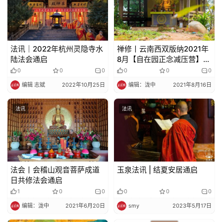
法讯｜2022年杭州灵隐寺水
禅修丨云南西双版纳2021年
陆法会通启
8月【自在园正念减压营】通
告
0
0
0
0
0
0
编辑 志斌
2022年10月25日
编辑：泷中
2021年8月16日
法讯
法讯
法会丨会稽山观音菩萨成道
玉泉法讯 | 结夏安居通启
日共修法会通启
1
0
0
0
0
0
编辑：泷中
2021年6月20日
smy
2023年5月17日