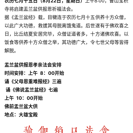
农历七月十五日（8月22日，星期日）
上午8:00，曹山宝积
菩
寺将启建盂兰盆供报恩祈福法会。
提
据《盂兰盆经》载，目犍连于农历七月十五供养十方众僧，
以此广大功德，救拔其母脱离饿鬼道。后世遂有于佛欢喜之
专
日，比丘结夏安居完毕，众僧证道者多，十方诸佛欢喜。以
题
饭食等供养十方众僧之举，其功德广大，令七世父母等皆得
解脱。
公
益
盂兰盆供报恩孝亲法会安排
慈
时间安排：
上午 8：00开始
善
诵《父母恩重难报经》三遍
诵《佛说盂兰盆经》七遍
佛
上午 10：00开始
教
人
佛前盂兰盆大供
登录
注册
物
地点：大雄
宝殿
寺