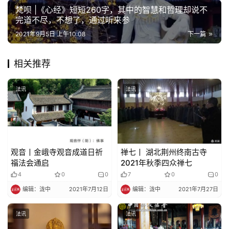
慈
梵呗 |《心经》短短260字，其中的智慧和哲理却说不
善
完道不尽，不想了，通过听来参
2021年9月5日 上午10:08
下一篇
佛
教
相关推荐
人
登录
注册
物
法讯
法讯
寺
院
巡
礼
观音丨金峨寺观音成道日祈
禅七丨 湖北荆州终南古寺
福法会通启
2021年秋季四众禅七
视
4
0
0
7
0
0
频
编辑：泷中
2021年7月12日
编辑：泷中
2021年7月27日
纪
法讯
法讯
录