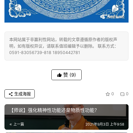
音
高
僧
访
本网站属于非赢利性网站，转载的文章遵循原作者的版权声
谈
明，如有版权异议，请联系值班编辑予以删除。 联系方式：
0591-83056739-818 18950442781
心
乐
菩
赞
(9)
提
生成海报
0
0
专
题
【师说】强化精神性功能还是物质性功能？
公
上一篇
2021年9月3日 上午9:58
益