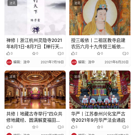
法讯
法讯
禅修丨浙江杭州灵隐寺2021
授三皈依丨二祖匡教寺启建
年8月1日-8月7日【禅行天
农历六月十九传授三皈依法
下】修学营报名​
会通启
3
0
0
2
0
0
编辑：泷中
2021年7月19日
编辑：泷中
2021年6月20日
法讯
法讯
共修丨地藏古寺举行“四众共
华严丨江苏泰州兴化宝严古
修地藏经、圆满解夏福田事”
寺2021年9月华严法会通启
共修活动通启
3
0
0
3
0
0