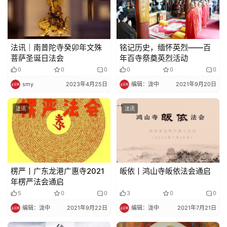
佛
教
艺
法讯｜南普陀寺癸卯年文殊
铭记历史，缅怀英烈——百
菩萨圣诞日法会
年百寺祭奠英烈活动
术
0
0
0
0
0
0
smy
2023年4月25日
编辑：泷中
2021年9月20日
政
策
法讯
法讯
法
规
免
责
楞严丨广东龙港广惠寺2021
皈依丨鸿山寺皈依法会通启
声
年楞严法会通启
明
5
0
0
3
0
0
编辑：泷中
2021年9月22日
编辑：泷中
2021年7月21日