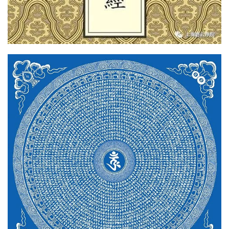
资
讯
八
点
僧