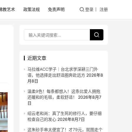
佛教艺术
政策法规
免责声明
登录
注册
近期文章
马拉维ACC学子｜台北求学深耕三门外
语，他选择走出舒适圈奔赴远方
2026年8
月8日
温柔9色！每条都想入！这条比爱人拥抱
还暖和的毛毯，柔软舒适！
2026年8月7
日
绍云老和尚：真了生死的修行人，要仔细
检查自己的发心
2026年8月7日
这朱砂手串太便宜了！才79元，就图走个