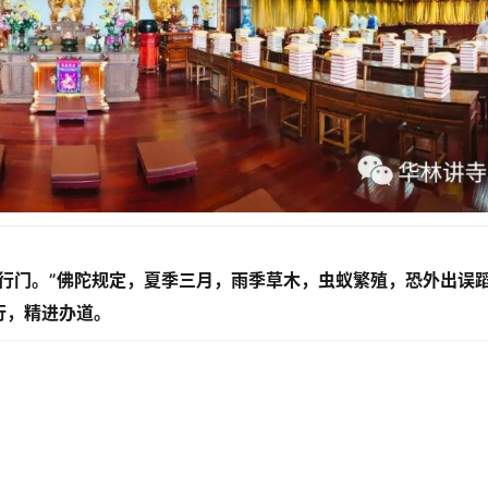
行门。”佛陀规定，夏季三月，雨季草木，虫蚁繁殖，恐外出误
行，精进办道。