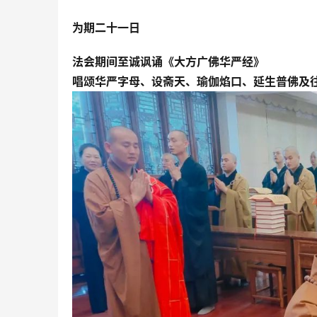
为期二十一日
法会期间至诚讽诵《大方广佛华严经》
唱颂华严字母、设斋天、瑜伽焰口、
延生普佛及