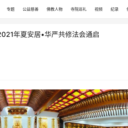
专题
公益慈善
佛教人物
寺院巡礼
视频
纪录
021年夏安居•华严共修法会通启