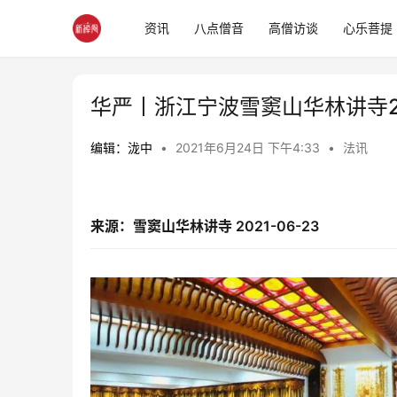
资讯
八点僧音
高僧访谈
心乐菩提
华严丨浙江宁波雪窦山华林讲寺2
编辑：泷中
•
2021年6月24日 下午4:33
•
法讯
来源：雪窦山华林讲寺 2021-06-23