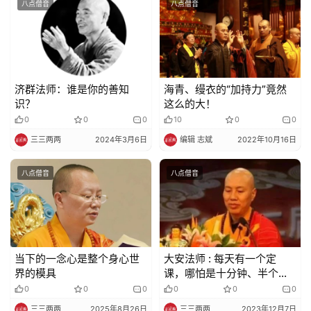
八点僧音
八点僧音
济群法师：谁是你的善知
海青、缦衣的“加持力”竟然
识？
这么的大！
0
0
0
10
0
0
三三两两
2024年3月6日
编辑 志斌
2022年10月16日
八点僧音
八点僧音
当下的一念心是整个身心世
大安法师 : 每天有一个定
界的模具
课，哪怕是十分钟、半个小
时，有一个定课来规范自己
0
0
0
0
0
0
三三两两
2025年8月26日
三三两两
2023年12月7日