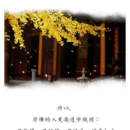
资
讯
八
点
僧
音
高
僧