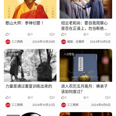
术
政
憨山大师：参禅切要 ！
绍云老和尚：要自我观察心
策
是否在正道上，勿当断绝佛
法
法的人。
1
0
0
0
0
0
规
三三两两
2024年10月29日
编辑：庄雅婷
2024年10月5日
免
八点僧音
八点僧音
责
声
明
力量是通过重复训练出来的
进入农历五月斋月：佛弟子
该如何度过？
0
0
0
0
0
0
三三两两
2024年10月22日
三三两两
2024年6月6日