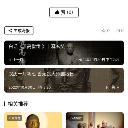
人
登录
注册
赞
(0)
物
寺
生成海报
0
0
院
巡
白话《唐高僧传 》丨释玄奘
礼
上一篇
2022年10月30日 下午7:21
视
频
农历十月初七 善无畏大师圆寂日
纪
2022年10月30日 下午8:30
下一篇
录
相关推荐
佛
教
八点僧音
八点僧音
艺