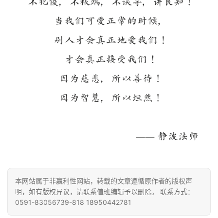
访
谈
心
乐
菩
提
专
题
公
益
慈
善
本网站属于非赢利性网站，转载的文章遵循原作者的版权声
明，如有版权异议，请联系值班编辑予以删除。 联系方式：
0591-83056739-818 18950442781
佛
教