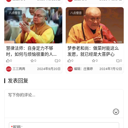
八点僧音
八点僧音
慧律法师：自身定力不够
梦参老和尚：做菜时能这么
时，如何与烦恼很重的人相
发愿，就已经是大菩萨心
处
0
0
0
0
0
0
三三两两
2024年9月20日
编辑：庄雅婷
2024年7月12日
发表回复
*
昵称：