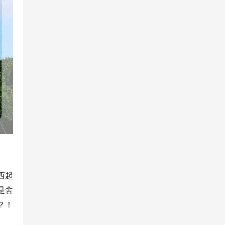
西起
是舍
？！
。