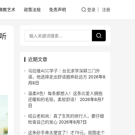
佛教艺术
政策法规
免责声明
登录
注册
听
近期文章
马拉维ACC学子｜台北求学深耕三门外
语，他选择走出舒适圈奔赴远方
2026年8
月8日
温柔9色！每条都想入！这条比爱人拥抱
还暖和的毛毯，柔软舒适！
2026年8月7
日
绍云老和尚：真了生死的修行人，要仔细
检查自己的发心
2026年8月7日
这朱砂手串太便宜了！才79元，就图走个