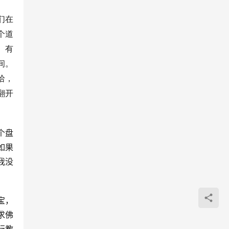
们在
个道
。有
间。
哈，
翻开
个盘
如果
我没
宝，
求佛