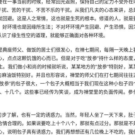
要在一事当前的时候，经常回光返照，保持自己的定力不受外在
的干扰、苦的干扰、不苦不乐的干扰。从我们凡夫的心态来讲，总
就回避。这是人之常情，这也就是生死的根本。修道的人，就是
，好环境也是因缘所生法；不对坏环境产生回避、产生恐惧，因
认识了缘生性空的道理，就能够正确面对各种环境。
里典座师父、做饭的居士们很发心，在禅七期间，每隔一天晚上
心，点点这颗饥饿的心而已。但是对于吃“放参”持什么样的态度
生。我们做小和尚的时候就听说，某某地方的“放参”特别好，某
”的麻油饭特别好。并且也形容说，禅堂的师父们在打七期间往往
“放参”的包子很大，一个包子大概相当于我们现在这种小包子四
、十几个。这些事已经传为笑谈，成为禅堂里的负面传闻。参
我初步了解，也有一定的诱惑力。当然，年轻人坐了一天下来，肚
合情合理的。如果说要吃上十个八个，那就有点过分。那就是不
心，说明包子具有诱惑力。我们再想想还有几位晚上不吃的，我