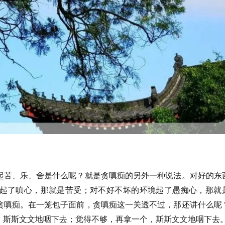
起苦、乐、舍是什么呢？就是贪嗔痴的另外一种说法。对好的东
起了嗔心，那就是苦受；对不好不坏的环境起了愚痴心，那就
贪嗔痴。在一笼包子面前，贪嗔痴这一关透不过，那还讲什么呢
，斯斯文文地咽下去；觉得不够，再拿一个，斯斯文文地咽下去