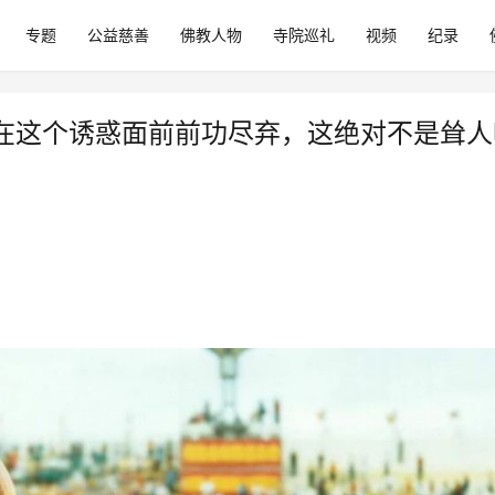
专题
公益慈善
佛教人物
寺院巡礼
视频
纪录
在这个诱惑面前前功尽弃，这绝对不是耸人