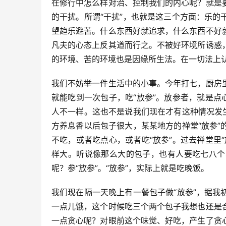
在修行中怎么样对治、控制我们的内心呢？就是
的干扰。所谓“干扰”，也就是这三个方面：乐
望趋乐避苦。什么东西好就追求，什么东西不好
凡夫的心态上反其道而行之。不被好环境所诱惑
的环境、苦的环境也是因缘所生法。在一切法上
我们不妨举一件生活中的小事。今年打七，厨房
就能吃到一次包子，吃“放参”。放参者，就是点
人不一样。这也不是说我们现在才有这种情况发
方养息香以后包子很大，某某地方的禅堂“放参
不吃，或者吃点心，或者吃“放参”。过去禅堂里
样大。听说像那么大的包子，也有人要吃七八个
呢？参“放参”。“放参”，实际上就是吃晚饭。
我们现在隔一天晚上有一餐包子做“放参”，据
一点儿饿，这个时候吃三个两个包子我想也还是
一点贪心呢？对眼前这个味觉、好吃，产生了贪