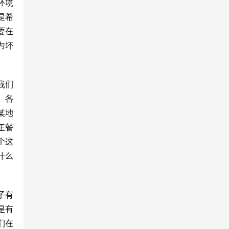
环境
是希
要在
为坏
我们
，各
某地
正餐
个这
什么
子有
是有
们在