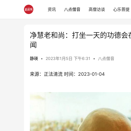
资讯
八点僧音
高僧访谈
心乐菩提
净慧老和尚：打坐一天的功德会
闻
静瑛
•
2023年1月5日 下午6:31
•
八点僧音
来源：正法清流 时间：2023-01-04 