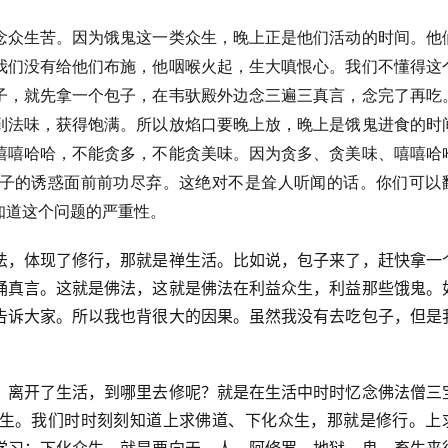
念众生苦。因为饿鬼这一类众生，晚上正是他们活动的时间。他
我们没有给他们布施，他咽喉火起，生大嗔恨心。我们不懂得这
子，就先拿一个包子，在韦驮殿外边念三遍三真言，念完了再吃
到法味，获得饱满。所以放焰口要晚上放，晚上是饿鬼进食的时
嘻嘻哈哈，不能贪多，不能贪美味。因为贪多、贪美味、嘻嘻哈
子的诱惑面前前功尽弃。这绝对不是耸人听闻的话。你们可以
知道这个问题的严重性。
法，体现了修行，那就是禅生活。比如说，包子来了，赶快拿一
诵真言。这就是佛法，这就是佛法在利益众生，利益那些饿鬼。
告诉大家。所以我也背很大的因果。虽然我没有去吃包子，但是
。离开了生活，到哪里去修呢？就是在生活中时时忆念佛法僧三
生。我们时时刻刻知道上求佛道、下化众生，那就是修行。上