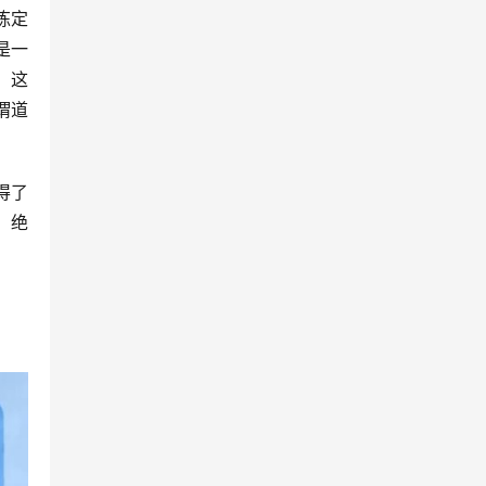
炼定
是一
，这
谓道
得了
，绝