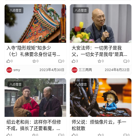
录
八点僧音
八点僧音
佛
教
艺
术
入寺“隐形规矩”知多少
大安法师：一切男子是我
（七）礼佛要念身份证号
父，一切女子是我母”是真实
吗？该跟佛菩萨求什么？
说还是方便说呢？
政
0
0
0
3
0
0
策
smy
2023年4月30日
三三两两
2024年8月22日
法
规
八点僧音
八点僧音
免
责
声
明
绍云老和尚：这样你不但修
师父说：烦恼像片云，手一
不成，搞长了还要着魔，非
松就散
着魔不可
1
0
0
0
0
0