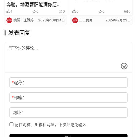
奔驰，地藏菩萨能满你愿
么？
1
0
0
0
0
0
编辑：庄雅婷
2023年10月24日
三三两两
2024年9月23日
发表回复
*
昵称：
*
邮箱：
网址：
记住昵称、邮箱和网址，下次评论免输入