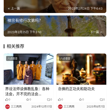
益
慈
上一篇
2023年2月24日 下午6:43
善
禅宗有修行次第吗？
佛
2023年2月25日 下午3:10
下一篇
教
人
登录
注册
物
相关推荐
寺
八点僧音
八点僧音
院
巡
礼
界诠法师谈佛教乱象：各种
念佛的正功夫和助功夫
视
法会，开不完的法会…
频
0
0
0
0
0
0
三三两两
2024年12月17日
三三两两
2025年8月7日
纪