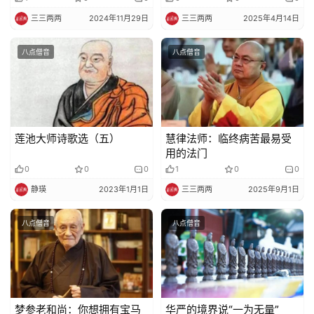
三三两两
2024年11月29日
三三两两
2025年4月14日
八点僧音
八点僧音
莲池大师诗歌选（五）
慧律法师：临终病苦最易受
用的法门
0
0
0
1
0
0
静瑛
2023年1月1日
三三两两
2025年9月1日
八点僧音
八点僧音
梦参老和尚：你想拥有宝马
华严的境界说“一为无量”