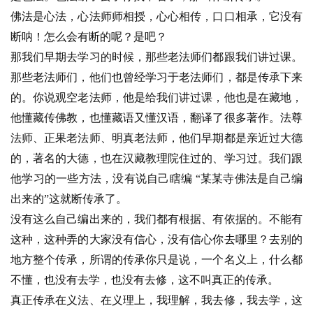
佛法是心法，心法师师相授，心心相传，口口相承，它没有
断呐！怎么会有断的呢？是吧？
那我们早期去学习的时候，那些老法师们都跟我们讲过课。
那些老法师们，他们也曾经学习于老法师们，都是传承下来
的。你说观空老法师，他是给我们讲过课，他也是在藏地，
他懂藏传佛教，也懂藏语又懂汉语，翻译了很多著作。法尊
法师、正果老法师、明真老法师，他们早期都是亲近过大德
的，著名的大德，也在汉藏教理院住过的、学习过。我们跟
他学习的一些方法，没有说自己瞎编 “某某寺佛法是自己编
出来的”这就断传承了。
没有这么自己编出来的，我们都有根据、有依据的。不能有
资
这种，这种弄的大家没有信心，没有信心你去哪里？去别的
讯
地方整个传承，所谓的传承你只是说，一个名义上，什么都
不懂，也没有去学，也没有去修，这不叫真正的传承。
八
真正传承在义法、在义理上，我理解，我去修，我去学，这
点