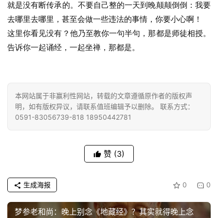
就是没有断传承的。不要自己整的一天到晚颠颠倒倒：我要
僧
去哪里去哪里，甚至会做一些违法的事情，你要小心啊！
音
这里你看见没有？他乃至教你一句半句，那都是师徒相授。
告诉你一起诵经，一起坐禅，那都是。
高
僧
访
谈
本网站属于非赢利性网站，转载的文章遵循原作者的版权声
明，如有版权异议，请联系值班编辑予以删除。 联系方式：
心
0591-83056739-818 18950442781
乐
菩
提
赞
(3)
专
题
生成海报
0
0
公
梦参老和尚：晚上别念《地藏经》？其实就得晚上念