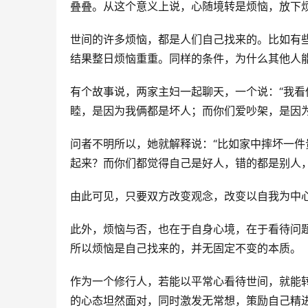
叠叠。从这个意义上说，心随境转是烦恼，放下
世间的许多烦恼，都是人们自己找来的。比如有
结果整日烦恼重重。同样的条件，为什么其他人
有个故事说，两家主妇一起聊天，一个说：“我看
睦，是因为我俩都是坏人；而你们爱吵架，是因为
问者不明所以，她就解释说：“比如家中摔坏一
起来？而你们都觉得自己是好人，错的都是别人，
由此可见，只要双方改变观念，改变以自我为中
此外，烦恼与否，也在于自身心境，在于看待问
所以烦恼是自己找来的，并无固定不变的本质。
作为一个修行人，若能以平常心看待世间，就能
的心态坦然面对，同时激发无常想，策励自己精