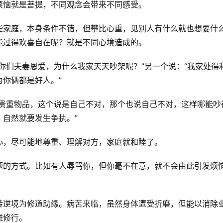
烦恼就是菩提，不同观念会带来不同感受。
些家庭，本身条件不错，但攀比心重，见别人有什么就也想要什
能过得欢喜自在呢？就是不同心境造成的。
你们夫妻恩爱，为什么我家天天吵架呢？”另一个说：“我家处得
你俩都是好人。”
件贵重物品，这个说是自己不对，那个也说自己不对，这样哪能吵
自然就要发生争执。”
心，尽可能地尊重、理解对方，家庭就和睦了。
题的方式。比如有人辱骂你，但你毫不在意，就不会由此引发烦
转逆境为修道助缘。病苦来临，虽然身体遭受折磨，但能以消除
进修行。