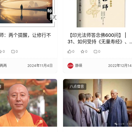
师：两个提醒，让修行不
【印光法师答念佛600问】 |
31、如何受持《无量寿经》、
《观经》、《弥陀经》？
0
0
0
0
0
两两
2024年11月4日
静瑛
2022年12月1
音
八点僧音