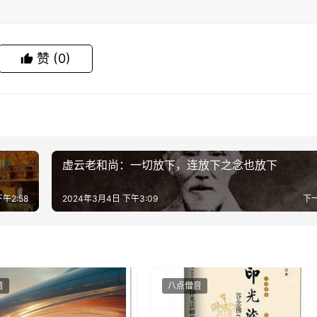
赞
(0)
虚云老和尚：一切放下，连放下之念也放下
午2:58
2024年3月4日 下午3:09
下
音
八点僧音