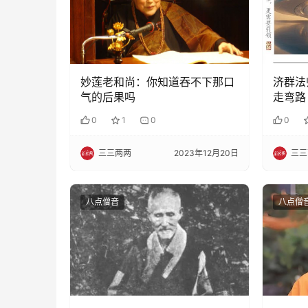
妙莲老和尚：你知道吞不下那口
济群法
气的后果吗
走弯路
0
1
0
0
三三两两
2023年12月20日
三三
八点僧音
八点僧