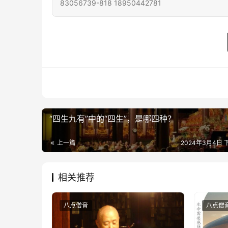
83056739-818 18950442781
“四生九有”中的“四生”，是哪四种？
上一篇
2024年3月4日 下
相关推荐
八点僧音
八点僧